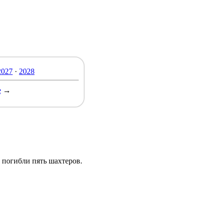
2027
·
2028
е
→
, погибли пять шахтеров.