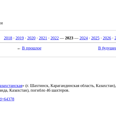
ии
2018
·
2019
·
2020
·
2021
·
2022
—
2023
—
2024
·
2025
·
2026
·
←
В прошлое
В будуще
азахстанская
» (г. Шахтинск, Карагандинская область, Казахстан)
нда, Казахстан), погибло 46 шахтеров.
did=64378