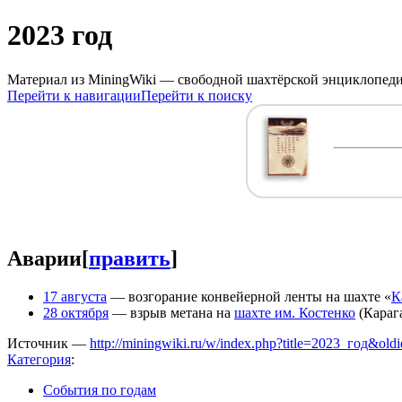
2023 год
Материал из MiningWiki — свободной шахтёрской энциклопед
Перейти к навигации
Перейти к поиску
Аварии
[
править
]
17 августа
— возгорание конвейерной ленты на шахте «
К
28 октября
— взрыв метана на
шахте им. Костенко
(Карага
Источник —
http://miningwiki.ru/w/index.php?title=2023_год&ol
Категория
:
События по годам