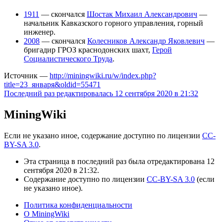
1911
— скончался
Шостак Михаил Александрович
—
начальник Кавказского горного управления, горный
инженер.
2008
— скончался
Колесников Александр Яковлевич
—
бригадир ГРОЗ краснодонских шахт,
Герой
Социалистического Труда
.
Источник —
http://miningwiki.ru/w/index.php?
title=23_января&oldid=55471
Последний раз редактировалась 12 сентября 2020 в 21:32
MiningWiki
Если не указано иное, содержание доступно по лицензии
CC-
BY-SA 3.0
.
Эта страница в последний раз была отредактирована 12
сентября 2020 в 21:32.
Содержание доступно по лицензии
CC-BY-SA 3.0
(если
не указано иное).
Политика конфиденциальности
О MiningWiki