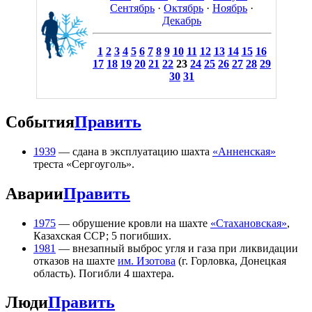
Сентябрь
·
Октябрь
·
Ноябрь
·
Декабрь
1
2
3
4
5
6
7
8
9
10
11
12
13
14
15
16
17
18
19
20
21
22
23
24
25
26
27
28
29
30
31
События
Править
1939
— сдана в эксплуатацию шахта
«Анненская»
треста «Сергоуголь».
Аварии
Править
1975
— обрушение кровли на шахте
«Стахановская»
,
Казахская ССР; 5 погибших.
1981
— внезапный выброс угля и газа при ликвидации
отказов на шахте
им. Изотова
(г. Горловка, Донецкая
область). Погибли 4 шахтера.
Люди
Править