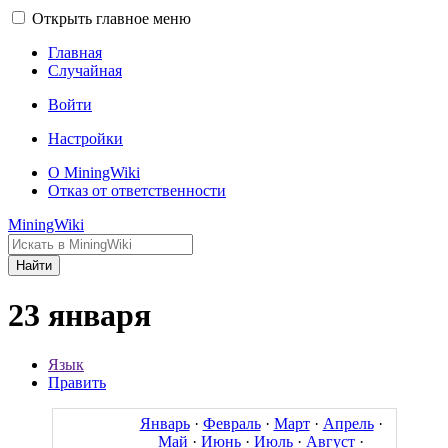
Открыть главное меню
Главная
Случайная
Войти
Настройки
О MiningWiki
Отказ от ответственности
MiningWiki
Найти
23 января
Язык
Править
Январь
·
Февраль
·
Март
·
Апрель
·
Май
·
Июнь
·
Июль
·
Август
·