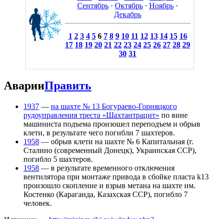
Сентябрь
·
Октябрь
·
Ноябрь
·
Декабрь
1
2
3
4
5
6
7
8
9
10
11
12
13
14
15
16
17
18
19
20
21
22
23
24
25
26
27
28
29
30
31
Аварии
Править
1937
—
на шахте № 13 Богураево-Горняцкого
рудоуправления треста «Шахтантрацит»
по вине
машиниста подъема произошел переподъем и обрыв
клети, в результате чего погибли 7 шахтеров.
1958
— обрыв клети на шахте № 6 Капитальная (г.
Сталино (современный Донецк), Украинская ССР),
погибло 5 шахтеров.
1958
— в результате временного отключения
вентилятора при монтаже привода в сбойке пласта k13
произошло скопление и взрыв метана на шахте им.
Костенко (Караганда, Казахская ССР), погибло 7
человек.