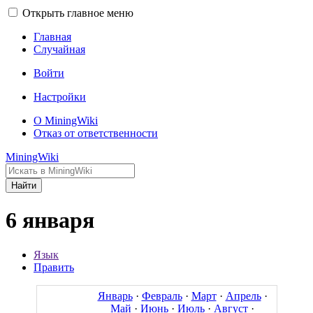
Открыть главное меню
Главная
Случайная
Войти
Настройки
О MiningWiki
Отказ от ответственности
MiningWiki
Найти
6 января
Язык
Править
Январь
·
Февраль
·
Март
·
Апрель
·
Май
·
Июнь
·
Июль
·
Август
·