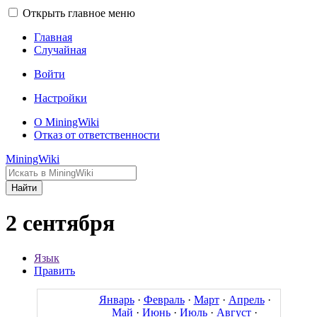
Открыть главное меню
Главная
Случайная
Войти
Настройки
О MiningWiki
Отказ от ответственности
MiningWiki
Найти
2 сентября
Язык
Править
Январь
·
Февраль
·
Март
·
Апрель
·
Май
·
Июнь
·
Июль
·
Август
·