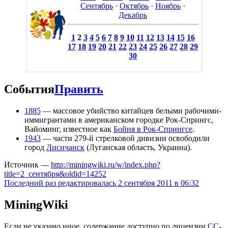
Сентябрь
·
Октябрь
·
Ноябрь
·
Декабрь
1
2
3
4
5
6
7
8
9
10
11
12
13
14
15
16
17
18
19
20
21
22
23
24
25
26
27
28
29
30
События
Править
1885
— массовое убийство китайцев белыми рабочими-
иммигрантами в американском городке Рок-Спрингс,
Вайоминг, известное как
Бойня в Рок-Спрингсе
.
1943
— части 279-й стрелковой дивизии освободили
город
Лисичанск
(Луганская область, Украина).
Источник —
http://miningwiki.ru/w/index.php?
title=2_сентября&oldid=14252
Последний раз редактировалась 2 сентября 2011 в 06:32
MiningWiki
Если не указано иное, содержание доступно по лицензии
CC-