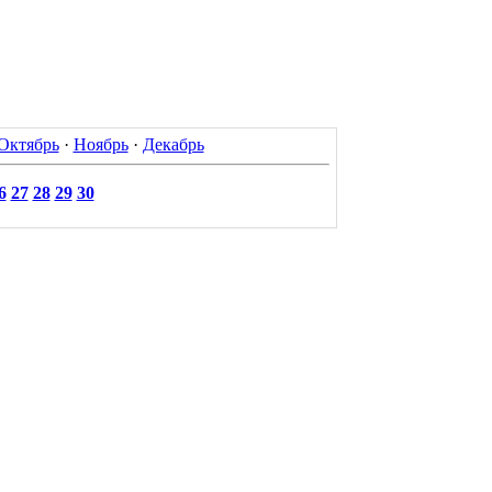
Октябрь
·
Ноябрь
·
Декабрь
6
27
28
29
30