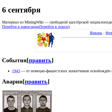
6 сентября
Материал из MiningWiki — свободной шахтёрской энциклопед
Перейти к навигации
Перейти к поиску
Январь
·
Фев
События
[
править
]
1943
— от немецко-фашистских захватчиков освобождён 
Аварии
[
править
]