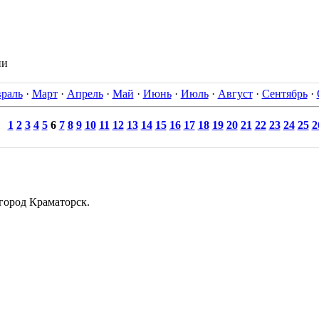
ии
раль
·
Март
·
Апрель
·
Май
·
Июнь
·
Июль
·
Август
·
Сентябрь
·
1
2
3
4
5
6
7
8
9
10
11
12
13
14
15
16
17
18
19
20
21
22
23
24
25
2
город Краматорск.