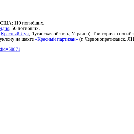
, США; 110 погибших.
ндия
; 50 погибших.
.
Красный Луч
, Луганская область, Украина). Три горняка погибл
уклону на шахте
«Красный партизан»
(г. Червонопратизанск, ЛН
ldid=58871