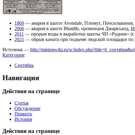
1869
— авария в шахте Avondale, Плимут, Пенсильвания
2006
— авария в шахте Bhatdih, провинция Джаркханд,
И
2011
— прорыв воды в выработки шахты ЧП «Рудник» (г
2021
— обрыв каната при подъеме людской площадки по 
Источник —
http://miningwiki.ru/w/index.php?title=6_сентября&o
Категория
:
Сентябрь
Навигация
Действия на странице
Статья
Обсуждение
Править
История
Действия на странице