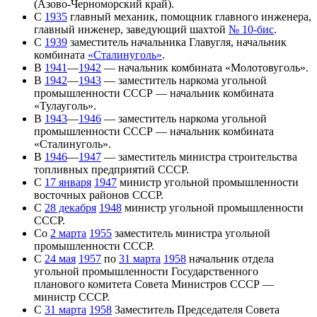
(Азово-Черноморский край).
С
1935
главный механик, помощник главного инженера,
главный инженер, заведующий шахтой
№ 10-бис
.
С
1939
заместитель начальника Главугля, начальник
комбината
«Сталинуголь»
.
В
1941
—
1942
— начальник комбината «Молотовуголь».
В
1942
—
1943
— заместитель наркома угольной
промышленности СССР — начальник комбината
«Тулауголь».
В
1943
—
1946
— заместитель наркома угольной
промышленности СССР — начальник комбината
«Сталинуголь».
В
1946
—
1947
— заместитель министра строительства
топливных предприятий СССР.
С
17 января
1947
министр угольной промышленности
восточных районов СССР.
С
28 декабря
1948
министр угольной промышленности
СССР.
Со
2 марта
1955
заместитель министра угольной
промышленности СССР.
С
24 мая
1957
по
31 марта
1958
начальник отдела
угольной промышленности Государственного
планового комитета Совета Министров СССР —
министр СССР.
С
31 марта
1958
Заместитель Председателя Совета