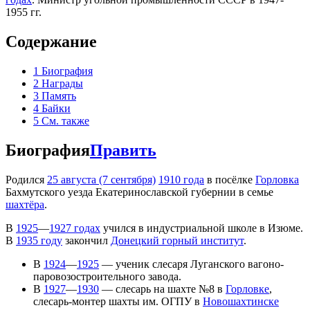
1955 гг.
Содержание
1
Биография
2
Награды
3
Память
4
Байки
5
См. также
Биография
Править
Родился
25 августа (7 сентября)
1910 года
в посёлке
Горловка
Бахмутского уезда Екатеринославской губернии в семье
шахтёра
.
В
1925
—
1927 годах
учился в индустриальной школе в Изюме.
В
1935 году
закончил
Донецкий горный институт
.
В
1924
—
1925
— ученик слесаря Луганского вагоно-
паровозостроительного завода.
В
1927
—
1930
— слесарь на шахте №8 в
Горловке
,
слесарь-монтер шахты им. ОГПУ в
Новошахтинске