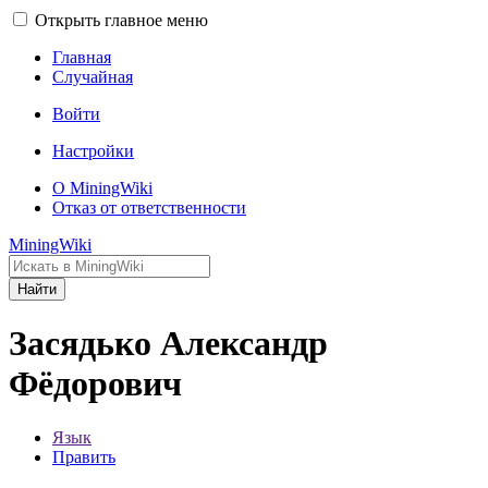
Открыть главное меню
Главная
Случайная
Войти
Настройки
О MiningWiki
Отказ от ответственности
MiningWiki
Найти
Засядько Александр
Фёдорович
Язык
Править