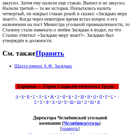
закусил. Затем ему налили еще стакан. Выпил и не закусил.
Налили третий— та же история. Попытались налить
четвертый, он накрыл стакан рукой и сказал: «Засядько меру
знает!». Когда через некоторое время встал вопрос о его
назначении на пост Министра угольной промышленности, то
Сталину стали намекать о любви Засядько к водке, на что
Сталин ответил: «Засядько меру знает!». Засядько был
утверждён в должности.
См. также
Править
Шахта имени А.Ф. Засядько
Горняки — Герои Социалистического Труда
А
•
Б
•
В
•
Г
•
Д
•
Е
•
Ж
•
З
•
И
•
К
•
Л
•
М
•
Н
•
О
•
П
•
Р
•
С
•
Т
•
У
•
Ф
•
Х
•
Ц
•
Ч
•
Ш
•
Щ
•
Э
•
Ю
•
Я
Директора Челябинской угольной
компании (
Челябинскуголь
)
[
править
]