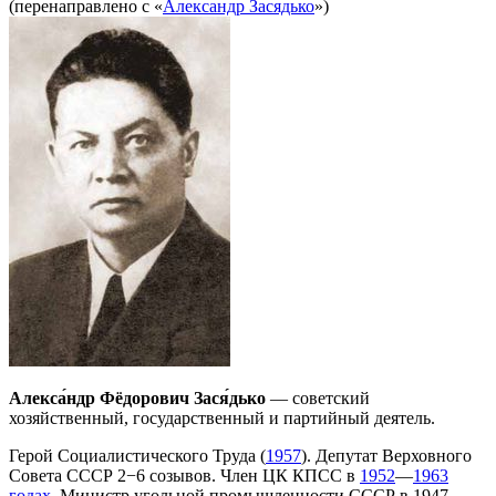
(перенаправлено с «
Александр Засядько
»)
Алекса́ндр Фёдорович Зася́дько
— советский
хозяйственный, государственный и партийный деятель.
Герой Социалистического Труда (
1957
). Депутат Верховного
Совета СССР 2−6 созывов. Член ЦК КПСС в
1952
—
1963
годах
. Министр угольной промышленности СССР в 1947-