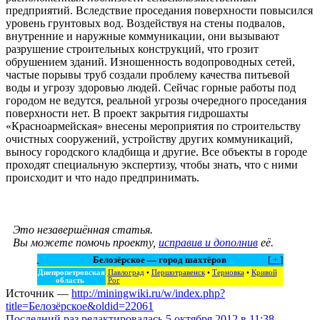
предприятий. Вследствие проседания поверхности повысился
уровень грунтовых вод. Воздействуя на стены подвалов,
внутренние и наружные коммуникации, они вызывают
разрушение строительных конструкций, что грозит
обрушением зданий. Изношенность водопроводных сетей,
частые порывы труб создали проблему качества питьевой
воды и угрозу здоровью людей. Сейчас горные работы под
городом не ведутся, реальной угрозы очередного проседания
поверхности нет. В проект закрытия гидрошахты
«Красноармейская» внесены мероприятия по строительству
очистных сооружений, устройству других коммуникаций,
выносу городского кладбища и другие. Все объекты в городе
проходят специальную экспертизу, чтобы знать, что с ними
происходит и что надо предпринимать.
Это незавершённая статья.
Вы можете помочь проекту,
исправив и дополнив
её.
Белозёрское — город шахтёров
[
+
]
Днепропетровская
Павлоград
•
Першотравенск
•
Терновка
•
Кривой
область
Рог
Источник —
http://miningwiki.ru/w/index.php?
title=Белозёрское&oldid=22061
Последний раз редактировалась 5 октября 2012 в 11:38