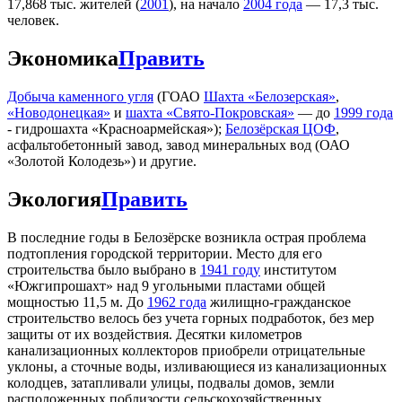
17,868 тыс. жителей (
2001
), на начало
2004 года
— 17,3 тыс.
человек.
Экономика
Править
Добыча каменного угля
(ГОАО
Шахта «Белозерская»
,
«Новодонецкая»
и
шахта «Свято-Покровская»
— до
1999 года
- гидрошахта «Красноармейская»);
Белозёрская ЦОФ
,
асфальтобетонный завод, завод минеральных вод (ОАО
«Золотой Колодезь») и другие.
Экология
Править
В последние годы в Белозёрске возникла острая проблема
подтопления городской территории. Место для его
строительства было выбрано в
1941 году
институтом
«Южгипрошахт» над 9 угольными пластами общей
мощностью 11,5 м. До
1962 года
жилищно-гражданское
строительство велось без учета горных подработок, без мер
защиты от их воздействия. Десятки километров
канализационных коллекторов приобрели отрицательные
уклоны, а сточные воды, изливающиеся из канализационных
колодцев, затапливали улицы, подвалы домов, земли
расположенных поблизости сельскохозяйственных