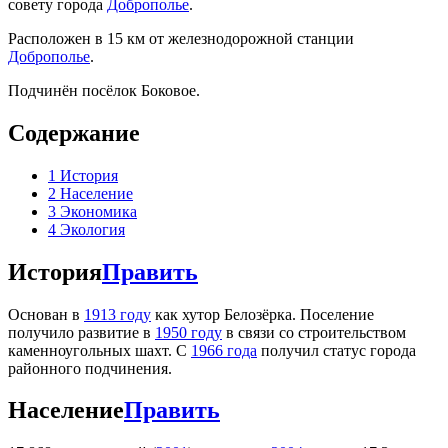
совету города
Доброполье
.
Расположен в 15 км от железнодорожной станции
Доброполье
.
Подчинён посёлок Боковое.
Содержание
1
История
2
Население
3
Экономика
4
Экология
История
Править
Основан в
1913 году
как хутор Белозёрка. Поселение
получило развитие в
1950 году
в связи со строительством
каменноугольных шахт. С
1966 года
получил статус города
районного подчинения.
Население
Править