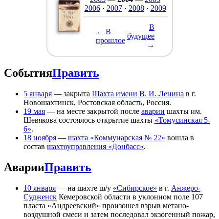
2006
·
2007
·
2008
·
2009
В
←
В
будущее
прошлое
→
События
Править
5 января
— закрыта
Шахта имени В. И. Ленина
в г.
Новошахтинск, Ростовская область, Россия.
19 мая
— на месте закрытой после
аварии
шахты им.
Шевякова состоялось открытие шахты
«Томусинская 5-
6»
.
18 ноября
—
шахта «Коммунарская № 22»
вошла в
состав
шахтоуправления «Донбасс»
.
Аварии
Править
10 января
— на шахте ш/у
«Сибирское»
в г.
Анжеро-
Судженск
Кемеровской области в уклонном поле 107
пласта «Андреевский» произошел взрыв метано-
воздушной смеси и затем последовал экзогенный пожар,