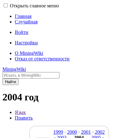
Открыть главное меню
Главная
Случайная
Войти
Настройки
О MiningWiki
Отказ от ответственности
MiningWiki
Найти
2004 год
Язык
Править
1999
·
2000
·
2001
·
2002
·
2003
—
2004
—
2005
·