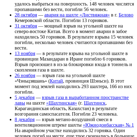
удалось выбраться на поверхность. 148 человек числятся
пропавшими без вести, погибли 56 человек.
28 октября
—
авария на шахте «Листвяжная»
в г.
Белово
Кемеровской области. Погибли 13 горняков.
31 октября
— мощный взрыв на угольной шахте на
северо-востоке Китая. Всего в момент аварии в забое
находились 50 горняков. В результате взрыва 15 человек
погибли, несколько человек считаются пропавшими без
вести.
13 ноября
— в результате взрыва на угольной шахте в
провинции Мазандаран в Иране погибло 6 горняков.
Взрыв произошел в из-за блокировки входа в тоннель и
скопления газа в шахте.
26 ноября
— взрыв газа на угольной шахте
«Чэньцзяшань» (
Китай
, провинция Шэньси). В этот
момент под землей находились 293 шахтера, 166 из них
погибли.
5 декабря
—
взрыв газа в выработанном пространстве
лавы
на шахте
«Шахтинская»
(г.
Шахтинск
,
Карагандинская область, Казахстан) в результате
возгорания самоспасателя. Погибли 23 человека.
8 декабря
— взрыв метано-воздушной смеси в
вентиляционном штреке шахты
«Южнодонбасская» № 1
На аварийном участке находились 32 горняка. Один
человек погиб на месте, еще трое скончались в больнице