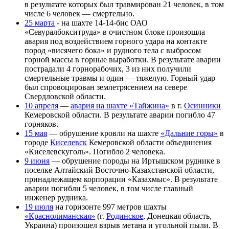
в результате которых был травмирован 21 человек, в том
числе 6 человек — смертельно.
25 марта
- на шахте 14-14-бис ОАО
«Севуралбокситруда» в очистном блоке произошла
авария под воздействием горного удара на контакте
пород «висячего бока» и рудного тела с выбросом
горной массы в горные выработки. В результате аварии
пострадали 4 горнорабочих, 3 из них получили
смертельные травмы и один — тяжелую. Горный удар
был спровоцирован землетрясением на севере
Свердловской области.
10 апреля
—
авария на шахте «Тайжина»
в г.
Осинники
Кемеровской области. В результате аварии погибло 47
горняков.
15 мая
— обрушение кровли на шахте
«Дальние горы»
в
городе
Киселевск
Кемеровской области объединения
«Киселевскуголь». Погибло 2 человека.
9 июня
— обрушение породы на Иртышском руднике в
поселке Алтайский Восточно-Казахстанской области,
принадлежащем корпорации «Казахмыс». В результате
аварии погибли 5 человек, в том числе главный
инженер рудника.
19 июля
на горизонте 997 метров шахты
«Краснолиманская»
(г.
Родинское
, Донецкая область,
Украина) произошел взрыв метана и угольной пыли. В