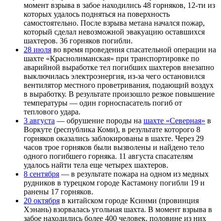
момент взрыва в забое находились 48 горняков, 12-ти из
которых удалось подняться на поверхность
самостоятельно. После взрыва метана начался пожар,
который сделал невозможной эвакуацию оставшихся
шахтеров. 36 горняков погибли.
28 июля
во время проведения спасательной операции на
шахте «Краснолиманская» при транспортировке по
аварийной выработке тел погибших шахтеров внезапно
выключилась электроэнергия, из-за чего остановился
вентилятор местного проветривания, подающий воздух
в выработку. В результате произошло резкое повышение
температуры — один горноспасатель погиб от
теплового удара.
3 августа
— обрушение породы на
шахте «Северная»
в
Воркуте (республика Коми), в результате которого 8
горняков оказались заблокированы в шахте. Через 29
часов трое горняков были вызволены и найдено тело
одного погибшего горняка. 11 августа спасателям
удалось найти тела еще четырех шахтеров.
8 сентября
— в результате пожара на одном из медных
рудников в турецком городе Кастамону погибли 19 и
ранены 17 горняков.
20 октября
в китайском городе Ксинми (провинция
Хэнань) взорвалась угольная шахта. В момент взрыва в
забое находились более 400 человек, половине из них