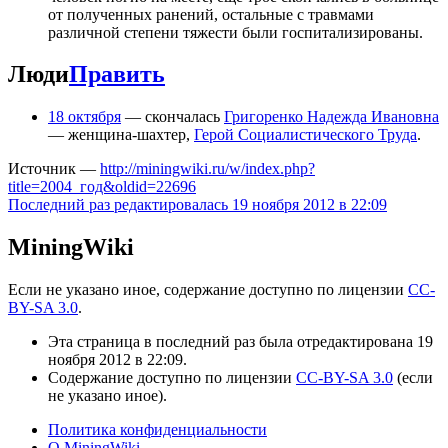
от полученных ранений, остальные с травмами
различной степени тяжести были госпитализированы.
Люди
Править
18 октября
— скончалась
Григоренко Надежда Ивановна
— женщина-шахтер,
Герой Социалистического Труда
.
Источник —
http://miningwiki.ru/w/index.php?
title=2004_год&oldid=22696
Последний раз редактировалась 19 ноября 2012 в 22:09
MiningWiki
Если не указано иное, содержание доступно по лицензии
CC-
BY-SA 3.0
.
Эта страница в последний раз была отредактирована 19
ноября 2012 в 22:09.
Содержание доступно по лицензии
CC-BY-SA 3.0
(если
не указано иное).
Политика конфиденциальности
О MiningWiki