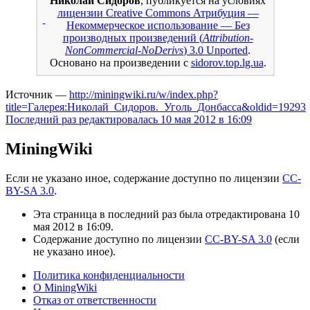
Николай Сидоров
, публикуется на условиях
лицензии Creative Commons Атрибуция —
Некоммерческое использование — Без
производных произведений (
Attribution-
NonCommercial-NoDerivs
) 3.0 Unported
.
Основано на произведении с
sidorov.top.lg.ua
.
Источник —
http://miningwiki.ru/w/index.php?
title=Галерея:Николай_Сидоров._Уголь_Донбасса&oldid=19293
Последний раз редактировалась 10 мая 2012 в 16:09
MiningWiki
Если не указано иное, содержание доступно по лицензии
CC-
BY-SA 3.0
.
Эта страница в последний раз была отредактирована 10
мая 2012 в 16:09.
Содержание доступно по лицензии
CC-BY-SA 3.0
(если
не указано иное).
Политика конфиденциальности
О MiningWiki
Отказ от ответственности