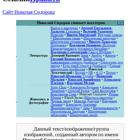
Сайт Николая Сидорова
Николай Сидоров снимает шахтеров
[
+
]
Книги о шахтерах
•
Андрей Емельянов-
Хальген:
Стаханов
•
Валерий Ухандеев:
Новеллы
•
Виктор Мисевский
:
Вредные советы
•
Шахтерские танка
•
Шахтерские пародии
•
Шахтерские страшилки
•
Виктор Давыдов:
Потерялся
•
Владимир Новиков:
История
Карагандинского угольного бассейна
•
Владимир Сандовский:
Сказ о Шубине
•
Литература
Дмитрий Кравцев:
Баня
•
Атобус
•
Карета
•
Евгений Коновалов
:
Байки, сказы и
бывальщины старого Донбасса
•
Гори-гори, его
звезда
•
Есть такой город в Донбассе
•
Старые
шахтерские профессии
•
Николай
Ломачинский :
Бездна
•
ПБ
•
4-13
•
Потоп
•
Николай Шунькин:
Судьба
•
Вениамин
Мальцев
•
Николай Анциферов
•
Александр
Плетнев
•
Владимир Мухин
Song Chao
•
Александр Редькин
•
Александр
Чекмёнев
•
Георгий Розов
•
Глеб Косоруков
•
Константин Сова
•
Николай Сидоров
•
Роман
Минин
• Юрий Билак (
Шахты и шахтеры
•
Живопись и
Черные лица
) •
Максим Дондюк
•
Владимир
фотография
Лапшин
•
Александр Дьяченко
Женщины-шахтеры
•
Лава
•
Национальности
•
Похороны на Засядько
•
Шахтерские
забастовки
•
Шахтерские каски
Данный текст/изображение/группа
изображений, созданный автором по имени