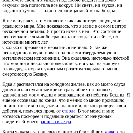
секунды она поглотила всё вокруг. Ни света, ни звуков, ни
водяного тумана — один непроницаемый мрак. Бездна!
Я не испугался в то мгновение так как потерял ощущение
реального мира. Мне показалось, что я завис в самом центре
бесконечной Бездны. Я просто исчез в ней. Это состояние
невозможно с чем-либо сравнить ни тогда, ни сейчас, по
истечении многих лет.
Сколько я пребывал в небытии, я не знаю. Я так же
неожиданно почувствовал под ногами твердь земную в
металлическом исполнении. Она оказалась настолько жёсткой,
что мои ноги невольно подкосились, и я упал на мокрую
площадку, которая с ужасным грохотом закрыла от меня
смертоносную Бездну.
Едва я распластался на холодном железе, как до моего слуха
донеслись испуганные крики сразу обоих стволовых,
удивлённых моим чудным возвращенем из небытия Бездны. Я
ещё не осознавал до конца, что именно со мною произошло,
но инстинктивно подскочил на ноги и, не контролируя свои
действия, помчался прочь от
ствола
. В тот момент мне
хотелось поскорее и подальше скрыться от ненужных
свидетелей моего
раннего выезда
.
Когда я оказался за дверью одного из ближайших
ходков
, то