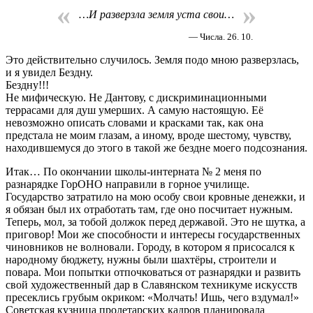
«
»
…И разверзла земля уста свои…
— Числа. 26. 10.
Это действительно случилось. Земля подо мною разверзлась,
и я увидел Бездну.
Бездну!!!
Не мифическую. Не Дантову, с дискриминационными
террасами для душ умерших. А самую настоящую. Её
невозможно описать словами и красками так, как она
предстала не моим глазам, а иному, вроде шестому, чувству,
находившемуся до этого в такой же бездне моего подсознания.
Итак… По окончании школы-интерната № 2 меня по
разнарядке ГорОНО направили в горное училище.
Государство затратило на мою особу свои кровные денежки, и
я обязан был их отработать там, где оно посчитает нужным.
Теперь, мол, за тобой должок перед державой. Это не шутка, а
приговор! Мои же способности и интересы государственных
чиновников не волновали. Городу, в котором я присосался к
народному бюджету, нужны были шахтёры, строители и
повара. Мои попытки отпочковаться от разнарядки и развить
свой художественный дар в Славянском техникуме искусств
пресеклись грубым окриком: «Молчать! Ишь, чего вздумал!»
Советская кузница пролетарских кадров планировала