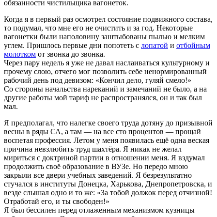
обязанности чистильщика вагонеток.
Когда я в первый раз осмотрел состояние подвижного состава,
то подумал, что мне его не очистить и за год. Некоторые
вагонетки были наполовину заштыбованы пылью и мелким
углем. Пришлось первые дни попотеть с
лопатой
и
отбойным
молотком
от звонка до звонка.
Через пару недель я уже не давал наслаиваться культурному и
прочему слою, отчего мог позволить себе ненормированный
рабочий день под девизом: «Кончил дело, гуляй смело!»
Со стороны начальства нареканий и замечаний не было, а на
другие работы мой тариф не распространялся, он и так был
мал.
Я предполагал, что налегке своего труда дотяну до призывной
весны в ряды СА, а там — на все сто процентов — прощай
воспетая профессия. Летом у меня появилась ещё одна веская
причина невзлюбить труд шахтёра. Я никак не желал
мириться с доктриной партии в отношении меня. Я вздумал
продолжить своё образование в ВУЗе. Но передо мною
закрыли все двери учебных заведений. Я безрезультатно
стучался в институты Донецка, Харькова, Днепропетровска, и
везде слышал одно и то же: «За тобой должок перед отчизной!
Отработай его, и ты свободен!»
Я был бессилен перед отлаженным механизмом кузницы