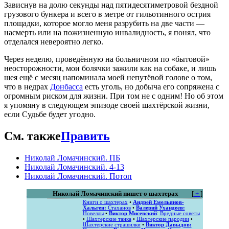
Зависнув на долю секунды над пятидесятиметровой бездной
грузового бункера и всего в метре от гильотинного острия
площадки, которое могло меня разрубить на две части —
насмерть или на пожизненную инвалидность, я понял, что
отделался невероятно легко.
Через неделю, проведённую на больничном по «бытовой»
неосторожности, мои болячки зажили как на собаке, и лишь
шея ещё с месяц напоминала моей непутёвой голове о том,
что в недрах
Донбасса
есть уголь, но добыча его сопряжена с
огромным риском для жизни. При том не с одним! Но об этом
я упомяну в следующем эпизоде своей шахтёрской жизни,
если Судьбе будет угодно.
См. также
Править
Николай Ломачинский. ПБ
Николай Ломачинский. 4-13
Николай Ломачинский. Потоп
Николай Ломачинский пишет о шахтерах
[
+
]
Книги о шахтерах
•
Андрей Емельянов-
Хальген:
Стаханов
•
Валерий Ухандеев:
Новеллы
•
Виктор Мисевский
:
Вредные советы
•
Шахтерские танка
•
Шахтерские пародии
•
Шахтерские страшилки
•
Виктор Давыдов: