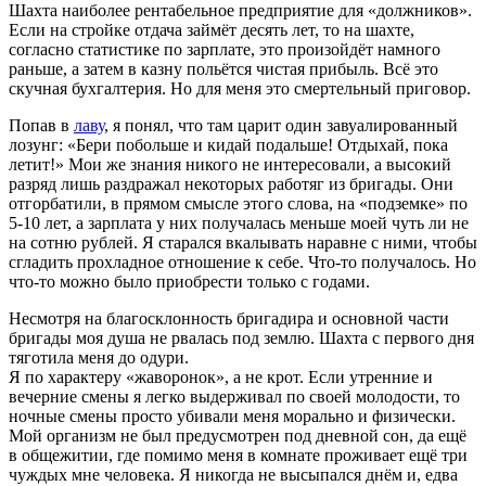
Шахта наиболее рентабельное предприятие для «должников».
Если на стройке отдача займёт десять лет, то на шахте,
согласно статистике по зарплате, это произойдёт намного
раньше, а затем в казну польётся чистая прибыль. Всё это
скучная бухгалтерия. Но для меня это смертельный приговор.
Попав в
лаву
, я понял, что там царит один завуалированный
лозунг: «Бери побольше и кидай подальше! Отдыхай, пока
летит!» Мои же знания никого не интересовали, а высокий
разряд лишь раздражал некоторых работяг из бригады. Они
отгорбатили, в прямом смысле этого слова, на «подземке» по
5-10 лет, а зарплата у них получалась меньше моей чуть ли не
на сотню рублей. Я старался вкалывать наравне с ними, чтобы
сгладить прохладное отношение к себе. Что-то получалось. Но
что-то можно было приобрести только с годами.
Несмотря на благосклонность бригадира и основной части
бригады моя душа не рвалась под землю. Шахта с первого дня
тяготила меня до одури.
Я по характеру «жаворонок», а не крот. Если утренние и
вечерние смены я легко выдерживал по своей молодости, то
ночные смены просто убивали меня морально и физически.
Мой организм не был предусмотрен под дневной сон, да ещё
в общежитии, где помимо меня в комнате проживает ещё три
чуждых мне человека. Я никогда не высыпался днём и, едва