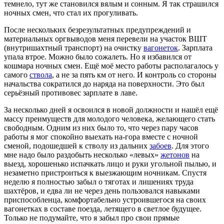
темнело, тут же становился вялым и сонным. Я так страшился
ночных смен, что стал их прогуливать.
После нескольких безрезультатных предупреждений и
материальных оргвыводов меня перевели на участок ВШТ
(внутришахтный транспорт) на очистку
вагонеток
. Зарплата
упала втрое. Можно было сожалеть. Но я избавился от
кошмара ночных смен. Ещё моё место работы располагалось у
самого
ствола
, а не за пять км от него. И контроль со стороны
начальства сократился до наряда на поверхности. Это был
серьёзный противовес зарплате в лаве.
За несколько дней я освоился в новой должности и нашёл ещё
массу преимуществ для молодого человека, желающего стать
свободным. Одним из них было то, что через пару часов
работы я мог спокойно выехать на-гора вместе с ночной
сменой, подошедшей к стволу из дальних
забоев
. Для этого
мне надо было раздобыть несколько «левых»
жетонов
на
выезд, хорошенько испачкать лицо и руки угольной пылью, и
незаметно пристроиться к выезжающим ночникам. Спустя
неделю я полностью забыл о тяготах и лишениях труда
шахтёров, и едва ли не через день пользовался навыками
приспособленца, комфортабельно устроившегося на своих
вагонетках в составе поезда, летящего в светлое будущее.
Только не подумайте, что я забыл про свои прямые