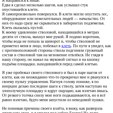
Я направился к нише.
Едва я сделал несколько шагов, как услышал стук
опустившейся клети.
Я самопроизвольно повернулся. В клети могли опустить лес,
оборудование или нежелательных людей — начальство. От
них-то надо сразу же скрываться в лабиринтах подземелья.
Клеть оказалась пустой.
К моему удивлению стволовой, находившийся в метрах
десяти от ствола, махнул мне рукой. Я поднял воротник,
чтобы вода не попала за шиворот и, чтобы стволовой не
приметил меня в лицо, побежал в
клеть
. По пути я увидел, как
с противоположной стороны ствола подгоняли груженый
состав и стволовой там на мгновение отвлёкся. Не глядя в
нашу сторону, он нажал на звуковой сигнал и на кнопку
подъёма площадки, находившейся перед самой клетью.
Я уже пробежал своего стволового и был в паре шагов от
клети, как он неожиданно что-то прокричал мне и рванулся к
своему пульту управления. Нагнув голову пониже, я по
инерции делаю последние шаги к стволу, затем наступаю на
злополучную площадку и вдруг ощущаю, как взлетаю ввысь.
От резкого толчка снизу мои ноги подкашиваются, но я всё
равно взлетаю, будто меня запустили из неведомой пушки.
Не понимая причины своего взлёта, я вижу, как разверзла
земля уста свои, и я увидел под собою Бездну! На долю