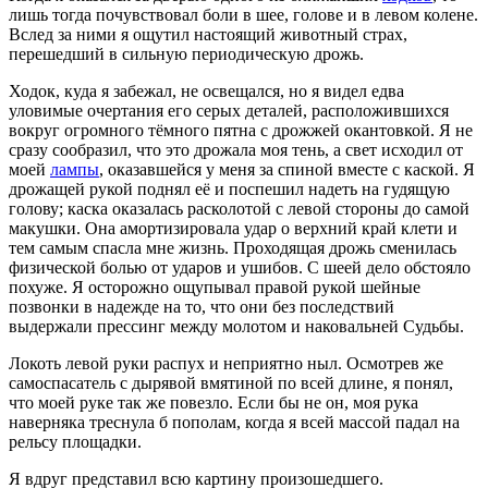
лишь тогда почувствовал боли в шее, голове и в левом колене.
Вслед за ними я ощутил настоящий животный страх,
перешедший в сильную периодическую дрожь.
Ходок, куда я забежал, не освещался, но я видел едва
уловимые очертания его серых деталей, расположившихся
вокруг огромного тёмного пятна с дрожжей окантовкой. Я не
сразу сообразил, что это дрожала моя тень, а свет исходил от
моей
лампы
, оказавшейся у меня за спиной вместе с каской. Я
дрожащей рукой поднял её и поспешил надеть на гудящую
голову; каска оказалась расколотой с левой стороны до самой
макушки. Она амортизировала удар о верхний край клети и
тем самым спасла мне жизнь. Проходящая дрожь сменилась
физической болью от ударов и ушибов. С шеей дело обстояло
похуже. Я осторожно ощупывал правой рукой шейные
позвонки в надежде на то, что они без последствий
выдержали прессинг между молотом и наковальней Судьбы.
Локоть левой руки распух и неприятно ныл. Осмотрев же
самоспасатель с дырявой вмятиной по всей длине, я понял,
что моей руке так же повезло. Если бы не он, моя рука
наверняка треснула б пополам, когда я всей массой падал на
рельсу площадки.
Я вдруг представил всю картину произошедшего.