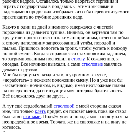
рабочих кадров. Оставалось только набраться терпения и
играть с государством в поддавки. С этими мыслями и
надеждами я продолжал изображать из себя перевоспитуемого
практиканта во глубине донецких недр.
Как-то в один из дней я немного задержался с чисткой
порожняка из дальнего тупика. Видимо, он вертелся там по
кругу или просто стоял по каким-то причинам, отчего прибыл
к стволу наполовину запрессованный углём, породой и
пылью. Пришлось попотеть за троих, чтобы успеть к подходу
ночной смены. Когда я справился со стахановским заданием,
то загримированным поспешил к
стволу
. К сожалению, я
опоздал. Все ночники выехали, а сами
стволовые
занялись
делами с грузами.
Мне бы вернуться назад и там, в укромном закутке,
«доработать» в лежачем положении смену. Но я уже как бы
«засветился» ночником, и, видимо, имел неотложные планы
на поверхности, да и интуиция моя потеряла бдительность.
Всё наложилось друг на друга…
А тут ещё сердобольный
стволовой
с моей стороны сказал
мне, что только
клеть
придёт, он позовёт меня, пока же ствол
был занят
скипами
. Подъём угля и породы мог растянуться на
неопределённое время. Торчать же на сквозняке и на виду не
хотелось.