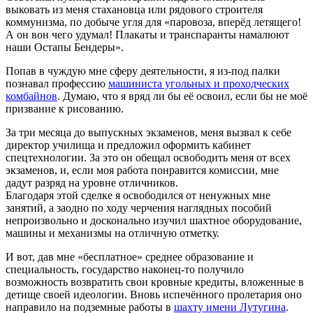
выковать из меня стахановца или рядового строителя
коммунизма, по добыче угля для «паровоза, вперёд летящего!
А он вон чего удумал! Плакаты и транспаранты намалюют
наши Остапы Бендеры».
Попав в чуждую мне сферу деятельности, я из-под палки
познавал профессию
машиниста угольных и проходческих
комбайнов
. Думаю, что я вряд ли бы её освоил, если бы не моё
призвание к рисованию.
За три месяца до выпускных экзаменов, меня вызвал к себе
директор училища и предложил оформить кабинет
спецтехнологии. За это он обещал освободить меня от всех
экзаменов, и, если моя работа понравится комиссии, мне
дадут разряд на уровне отличников.
Благодаря этой сделке я освободился от ненужных мне
занятий, а заодно по ходу черчения наглядных пособий
непроизвольно и досконально изучил шахтное оборудование,
машины и механизмы на отличную отметку.
И вот, дав мне «бесплатное» среднее образование и
специальность, государство наконец-то получило
возможность возвратить свои кровные кредиты, вложенные в
детище своей идеологии. Вновь испечённого пролетария оно
направило на подземные работы в
шахту имени Лутугина
.