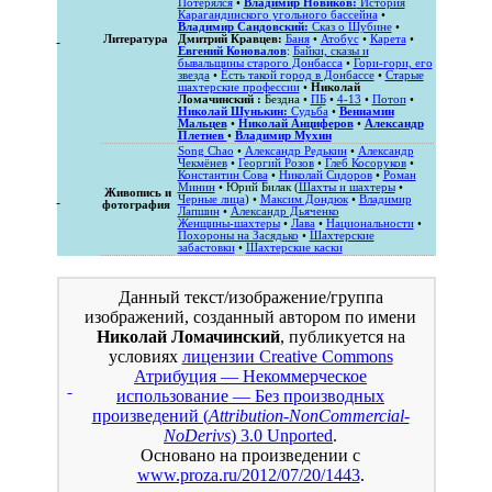
Потерялся
•
Владимир Новиков:
История
Карагандинского угольного бассейна
•
Владимир Сандовский:
Сказ о Шубине
•
Литература
Дмитрий Кравцев:
Баня
•
Атобус
•
Карета
•
Евгений Коновалов
:
Байки, сказы и
бывальщины старого Донбасса
•
Гори-гори, его
звезда
•
Есть такой город в Донбассе
•
Старые
шахтерские профессии
•
Николай
Ломачинский :
Бездна
•
ПБ
•
4-13
•
Потоп
•
Николай Шунькин:
Судьба
•
Вениамин
Мальцев
•
Николай Анциферов
•
Александр
Плетнев
•
Владимир Мухин
Song Chao
•
Александр Редькин
•
Александр
Чекмёнев
•
Георгий Розов
•
Глеб Косоруков
•
Константин Сова
•
Николай Сидоров
•
Роман
Минин
• Юрий Билак (
Шахты и шахтеры
•
Живопись и
Черные лица
) •
Максим Дондюк
•
Владимир
фотография
Лапшин
•
Александр Дьяченко
Женщины-шахтеры
•
Лава
•
Национальности
•
Похороны на Засядько
•
Шахтерские
забастовки
•
Шахтерские каски
Данный текст/изображение/группа
изображений, созданный автором по имени
Николай Ломачинский
, публикуется на
условиях
лицензии Creative Commons
Атрибуция — Некоммерческое
использование — Без производных
произведений (
Attribution-NonCommercial-
NoDerivs
) 3.0 Unported
.
Основано на произведении с
www.proza.ru/2012/07/20/1443
.