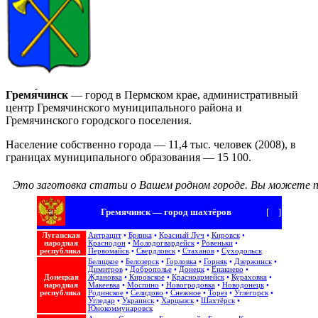
Гремя́чинск
— город в Пермском крае, административный
центр Гремячинского муниципального района и
Гремячинского городского поселения.
Население собственно города — 11,4 тыс. человек (2008), в
границах муниципального образования — 15 100.
Это заготовка статьи о Вашем родном городе.
Вы можете п
Гремячинск — город шахтёров
[
+
]
Луганская
Антрацит
•
Брянка
•
Красный Луч
•
Кировск
•
народная
Краснодон
•
Молодогвардейск
•
Ровеньки
•
республика
Первомайск
•
Свердловск
•
Стаханов
•
Суходольск
Белицкое
•
Белозерск
•
Горловка
•
Горняк
•
Дзержинск
•
Димитров
•
Доброполье
•
Донецк
•
Енакиево
•
Донецкая
Ждановка
•
Кировское
•
Красноармейск
•
Кураховка
•
народная
Макеевка
•
Моспино
•
Новогродовка
•
Новодонецк
•
республика
Родинское
•
Селидово
•
Снежное
•
Торез
•
Углегорск
•
Угледар
•
Украинск
•
Харцызск
•
Шахтёрск
•
Юнокоммунаровск