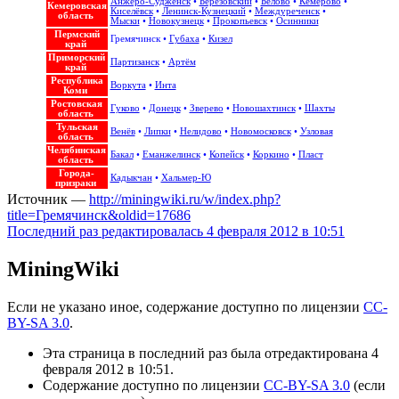
Анжеро-Судженск
•
Березовский
•
Белово
•
Кемерово
•
Кемеровская
Киселёвск
•
Ленинск-Кузнецкий
•
Междуреченск
•
область
Мыски
•
Новокузнецк
•
Прокопьевск
•
Осинники
Пермский
Гремячинск
•
Губаха
•
Кизел
край
Приморский
Партизанск
•
Артём
край
Республика
Воркута
•
Инта
Коми
Ростовская
Гуково
•
Донецк
•
Зверево
•
Новошахтинск
•
Шахты
область
Тульская
Венёв
•
Липки
•
Нелидово
•
Новомосковск
•
Узловая
область
Челябинская
Бакал
•
Еманжелинск
•
Копейск
•
Коркино
•
Пласт
область
Города-
Кадыкчан
•
Хальмер-Ю
призраки
Источник —
http://miningwiki.ru/w/index.php?
title=Гремячинск&oldid=17686
Последний раз редактировалась 4 февраля 2012 в 10:51
MiningWiki
Если не указано иное, содержание доступно по лицензии
CC-
BY-SA 3.0
.
Эта страница в последний раз была отредактирована 4
февраля 2012 в 10:51.
Содержание доступно по лицензии
CC-BY-SA 3.0
(если