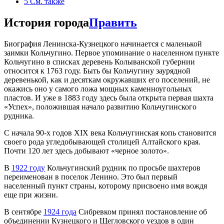
5
См. также
История города
Править
Биография Ленинска-Кузнецкого начинается с маленькой
заимки Кольчугино. Первое упоминание о населенном пункте
Кольчугино в списках деревень Колыванской губернии
относится к 1763 году. Быть бы Кольчугину заурядной
деревенькой, как и десяткам окружавших его поселений, не
окажись оно у самого ложа мощных каменноугольных
пластов. И уже в 1883 году здесь была открыта первая шахта
«Успех», положившая начало развитию Кольчугинского
рудника.
С начала 90-х годов XIX века Кольчугинская копь становится
своего рода угледобывающей столицей Алтайского края.
Почти 120 лет здесь добывают «черное золото».
В
1922 году
Кольчугинский рудник по просьбе шахтеров
переименован в поселок Ленино. Это был первый
населенный пункт страны, которому присвоено имя вождя
еще при жизни.
В сентябре
1924 года
Сибревком принял постановление об
объединении Кузнецкого и Щегловского уездов в один