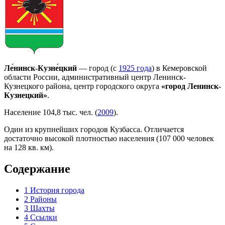
Ле́нинск-Кузне́цкий
— город (с
1925 года
) в Кемеровской
области России, административный центр Ленинск-
Кузнецкого района, центр городского округа
«город Ленинск-
Кузнецкий»
.
Население 104,8 тыс. чел. (
2009
).
Один из крупнейших городов Кузбасса. Отличается
достаточно высокой плотностью населения (107 000 человек
на 128 кв. км).
Содержание
1
История города
2
Районы
3
Шахты
4
Ссылки