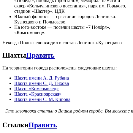
«Победа», площадь с фонтаном, мемориал памяти и
сквер «Кольчугинского восстания», парк им. Горького,
стадион «Шахтёр», ЦДК
Южный форпост — срастание городов Ленинска-
Кузнецкого и Полысаево.
На юго-востоке — поселки шахты «7 Ноября»,
«Комсомолец».
Некогда Полысаево входил в состав Ленинска-Кузнецкого
Шахты
Править
На территории города расположены следующие шахты:
Шахта имени А. Д. Рубана
Шахта имени С. Д. Тихова
Шахта «Комсомолец»
Шахта «Красноярская»
Шахта имени С. М. Кирова
Это заготовка статьи о Вашем родном городе.
Вы можете п
Ссылки
Править