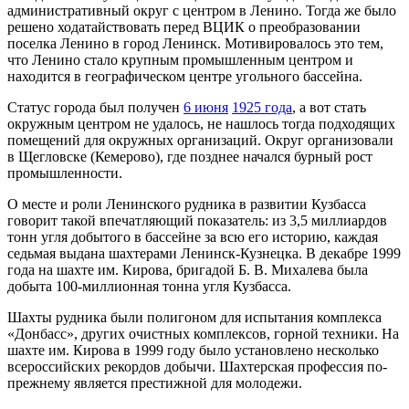
административный округ с центром в Ленино. Тогда же было
решено ходатайствовать перед ВЦИК о преобразовании
поселка Ленино в город Ленинск. Мотивировалось это тем,
что Ленино стало крупным промышленным центром и
находится в географическом центре угольного бассейна.
Статус города был получен
6 июня
1925 года
, а вот стать
окружным центром не удалось, не нашлось тогда подходящих
помещений для окружных организаций. Округ организовали
в Щегловске (Кемерово), где позднее начался бурный рост
промышленности.
О месте и роли Ленинского рудника в развитии Кузбасса
говорит такой впечатляющий показатель: из 3,5 миллиардов
тонн угля добытого в бассейне за всю его историю, каждая
седьмая выдана шахтерами Ленинск-Кузнецка. В декабре 1999
года на шахте им. Кирова, бригадой Б. В. Михалева была
добыта 100-миллионная тонна угля Кузбасса.
Шахты рудника были полигоном для испытания комплекса
«Донбасс», других очистных комплексов, горной техники. На
шахте им. Кирова в 1999 году было установлено несколько
всероссийских рекордов добычи. Шахтерская профессия по-
прежнему является престижной для молодежи.