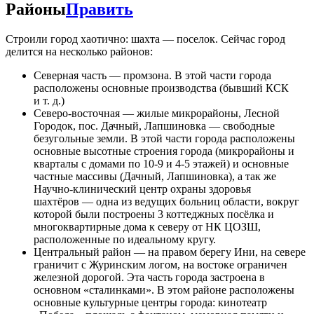
Районы
Править
Строили город хаотично: шахта — поселок. Сейчас город
делится на несколько районов:
Северная часть — промзона. В этой части города
расположены основные производства (бывший КСК
и т. д.)
Северо-восточная — жилые микрорайоны, Лесной
Городок, пос. Дачный, Лапшиновка — свободные
безугольные земли. В этой части города расположены
основные высотные строения города (микрорайоны и
кварталы с домами по 10-9 и 4-5 этажей) и основные
частные массивы (Дачный, Лапшиновка), а так же
Научно-клинический центр охраны здоровья
шахтёров — одна из ведущих больниц области, вокруг
которой были построены 3 коттеджных посёлка и
многоквартирные дома к северу от НК ЦОЗШ,
расположенные по идеальному кругу.
Центральный район — на правом берегу Ини, на севере
граничит с Журинским логом, на востоке ограничен
железной дорогой. Эта часть города застроена в
основном «сталинками». В этом районе расположены
основные культурные центры города: кинотеатр