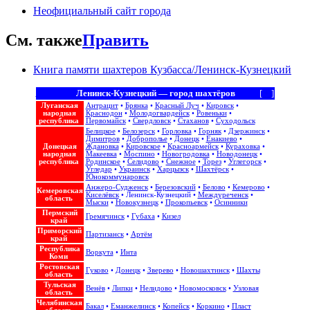
Неофициальный сайт города
См. также
Править
Книга памяти шахтеров Кузбасса/Ленинск-Кузнецкий
Ленинск-Кузнецкий — город шахтёров
[
+
]
Луганская
Антрацит
•
Брянка
•
Красный Луч
•
Кировск
•
народная
Краснодон
•
Молодогвардейск
•
Ровеньки
•
республика
Первомайск
•
Свердловск
•
Стаханов
•
Суходольск
Белицкое
•
Белозерск
•
Горловка
•
Горняк
•
Дзержинск
•
Димитров
•
Доброполье
•
Донецк
•
Енакиево
•
Донецкая
Ждановка
•
Кировское
•
Красноармейск
•
Кураховка
•
народная
Макеевка
•
Моспино
•
Новогродовка
•
Новодонецк
•
республика
Родинское
•
Селидово
•
Снежное
•
Торез
•
Углегорск
•
Угледар
•
Украинск
•
Харцызск
•
Шахтёрск
•
Юнокоммунаровск
Анжеро-Судженск
•
Березовский
•
Белово
•
Кемерово
•
Кемеровская
Киселёвск
•
Ленинск-Кузнецкий
•
Междуреченск
•
область
Мыски
•
Новокузнецк
•
Прокопьевск
•
Осинники
Пермский
Гремячинск
•
Губаха
•
Кизел
край
Приморский
Партизанск
•
Артём
край
Республика
Воркута
•
Инта
Коми
Ростовская
Гуково
•
Донецк
•
Зверево
•
Новошахтинск
•
Шахты
область
Тульская
Венёв
•
Липки
•
Нелидово
•
Новомосковск
•
Узловая
область
Челябинская
Бакал
•
Еманжелинск
•
Копейск
•
Коркино
•
Пласт