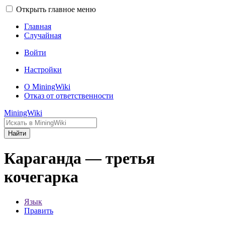
Открыть главное меню
Главная
Случайная
Войти
Настройки
О MiningWiki
Отказ от ответственности
MiningWiki
Найти
Караганда — третья
кочегарка
Язык
Править