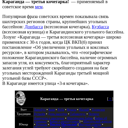
Караганда — третья кочегарка!
— применяемый в
советское время
мем
.
Популярная фраза советских времен показывала связь
шахтерских регионов страны, крупнейших угольных
бассейнов:
Донбасса
(всесоюзная кочегарка),
Кузбасса
(всесоюзная кузница) и Карагандинского угольного бассейна.
Лозунг «Караганда — третья всесоюзная кочегарка» широко
применялся с 30-х годов, когда ЦК ВКП(б) принял
постановление «Об увеличении угольных и коксовых
ресурсов», в котором указывалось, что «географическое
положение Карагандинского бассейна, наличие огромных
запасов угля, их коксуемость, благоприятный характер
залегания углей требуют скорейшего создания на базе
угольных месторождений Караганды третьей мощной
угольной базы СССР».
В Караганде имеется улица «3-я кочегарка».
Караганда — третья кочегарка
[
+
]
Быт
Автобус
•
Баня
•
Роба
•
Крысы
•
Насвай
•
Тормозок
Традиции
Бутылёк
•
День шахтёра
•
Табакотрус
•
Четверг
Анекдоты о шахтерах
•
Шахтёрские байки
(
Байки об
учениках
•
Байки о проходчиках
) •
Шахтёрский жаргон
Юмор
•
Курьезы
•
Виктор Мисевский
(
Вредные советы
•
Шахтерские танка
•
Шахтерские пародии
•
Шахтерские