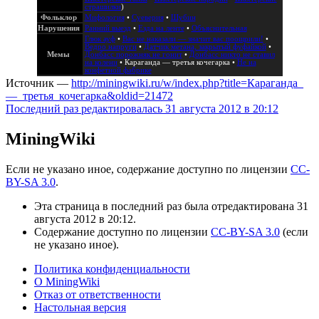
страшилки
)
Фольклор
Мифология
•
Суеверия
•
Шубин
Нарушения
Ранний выезд
•
Езда на ленте
•
Объяснительная
Глюк ауф
•
Вас не наказали — значит вас поощрили!
•
Ведро напруги
•
Датчик метана, закрытый фуфайкой
•
Мемы
Донбасс порожняк не гонит
•
Донбасс никто не ставил
на колени
•
Караганда — третья кочегарка
•
Не на
конфетной фабрике
Источник —
http://miningwiki.ru/w/index.php?title=Караганда_
—_третья_кочегарка&oldid=21472
Последний раз редактировалась 31 августа 2012 в 20:12
MiningWiki
Если не указано иное, содержание доступно по лицензии
CC-
BY-SA 3.0
.
Эта страница в последний раз была отредактирована 31
августа 2012 в 20:12.
Содержание доступно по лицензии
CC-BY-SA 3.0
(если
не указано иное).
Политика конфиденциальности
О MiningWiki
Отказ от ответственности
Настольная версия