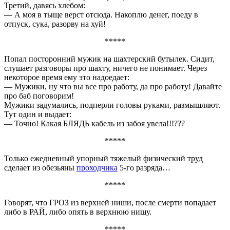
Третий, давясь хлебом:
— А моя в тыще верст отсюда. Накоплю денег, поеду в
отпуск, сука, разорву на хуй!
*****
Попал посторонний мужик на шахтерский бутылек. Сидит,
слушает разговоры про шахту, ничего не понимает. Через
некоторое время ему это надоедает:
— Мужики, ну что вы все про работу, да про работу! Давайте
про баб поговорим!
Мужики задумались, подперли головы руками, размышляют.
Тут один и выдает:
— Точно! Какая БЛЯДЬ кабель из забоя увела!!!???
*****
Только ежедневный упорный тяжелый физический труд
сделает из обезьяны
проходчика
5-го разряда…
*****
Говорят, что ГРОЗ из верхней ниши, после смерти попадает
либо в РАЙ, либо опять в верхнюю нишу.
*****