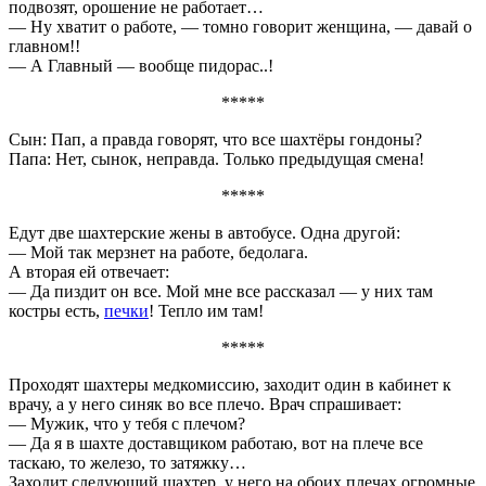
подвозят, орошение не работает…
— Ну хватит о работе, — томно говорит женщина, — давай о
главном!!
— А Главный — вообще пидорас..!
*****
Сын: Пап, а правда говорят, что все шахтёры гондоны?
Папа: Нет, сынок, неправда. Только предыдущая смена!
*****
Едут две шахтерские жены в автобусе. Одна другой:
— Мой так мерзнет на работе, бедолага.
А вторая ей отвечает:
— Да пиздит он все. Мой мне все рассказал — у них там
костры есть,
печки
! Тепло им там!
*****
Проходят шахтеры медкомиссию, заходит один в кабинет к
врачу, а у него синяк во все плечо. Врач спрашивает:
— Мужик, что у тебя с плечом?
— Да я в шахте доставщиком работаю, вот на плече все
таскаю, то железо, то затяжку…
Заходит следующий шахтер, у него на обоих плечах огромные