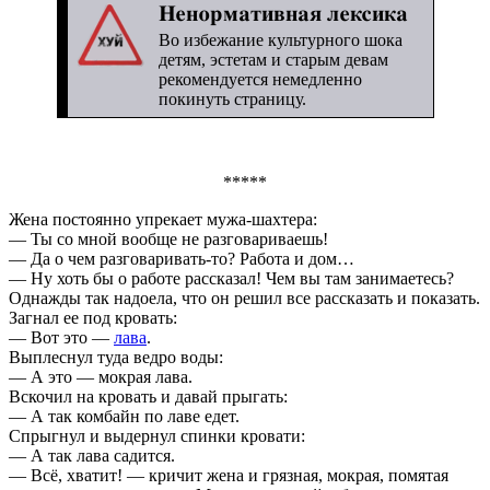
Ненормативная лексика
Во избежание культурного шока
детям, эстетам и старым девам
рекомендуется немедленно
покинуть страницу.
*****
Жена постоянно упрекает мужа-шахтера:
— Ты со мной вообще не разговариваешь!
— Да о чем разговаривать-то? Работа и дом…
— Ну хоть бы о работе рассказал! Чем вы там занимаетесь?
Однажды так надоела, что он решил все рассказать и показать.
Загнал ее под кровать:
— Вот это —
лава
.
Выплеснул туда ведро воды:
— А это — мокрая лава.
Вскочил на кровать и давай прыгать:
— А так комбайн по лаве едет.
Спрыгнул и выдернул спинки кровати:
— А так лава садится.
— Всё, хватит! — кричит жена и грязная, мокрая, помятая