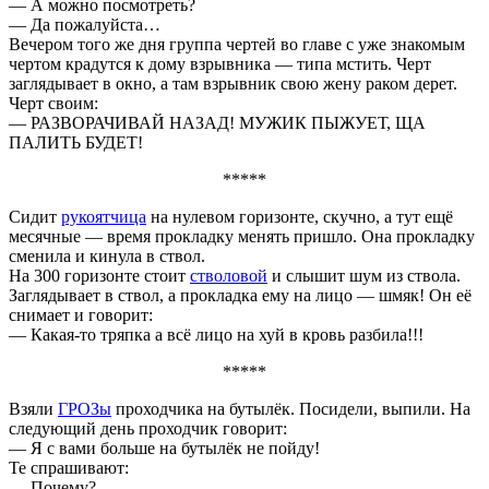
— А можно посмотреть?
— Да пожалуйста…
Вечером того же дня группа чертей во главе с уже знакомым
чертом крадутся к дому взрывника — типа мстить. Черт
заглядывает в окно, а там взрывник свою жену раком дерет.
Черт своим:
— РАЗВОРАЧИВАЙ НАЗАД! МУЖИК ПЫЖУЕТ, ЩА
ПАЛИТЬ БУДЕТ!
*****
Сидит
рукоятчица
на нулевом горизонте, скучно, а тут ещё
месячные — время прокладку менять пришло. Она прокладку
сменила и кинула в ствол.
На 300 горизонте стоит
стволовой
и слышит шум из ствола.
Заглядывает в ствол, а прокладка ему на лицо — шмяк! Он её
снимает и говорит:
— Какая-то тряпка а всё лицо на хуй в кровь разбила!!!
*****
Взяли
ГРОЗы
проходчика на бутылёк. Посидели, выпили. На
следующий день проходчик говорит:
— Я с вами больше на бутылёк не пойду!
Те спрашивают:
— Почему?