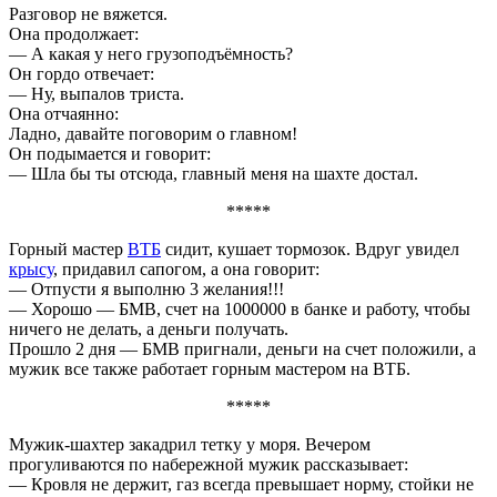
Разговор не вяжется.
Она продолжает:
— А какая у него грузоподъёмность?
Он гордо отвечает:
— Ну, выпалов триста.
Она отчаянно:
Ладно, давайте поговорим о главном!
Он подымается и говорит:
— Шла бы ты отсюда, главный меня на шахте достал.
*****
Горный мастер
ВТБ
сидит, кушает тормозок. Вдруг увидел
крысу
, придавил сапогом, а она говорит:
— Отпусти я выполню 3 желания!!!
— Хорошо — БМВ, счет на 1000000 в банке и работу, чтобы
ничего не делать, а деньги получать.
Прошло 2 дня — БМВ пригнали, деньги на счет положили, а
мужик все также работает горным мастером на ВТБ.
*****
Мужик-шахтер закадрил тетку у моря. Вечером
прогуливаются по набережной мужик рассказывает:
— Кровля не держит, газ всегда превышает норму, стойки не