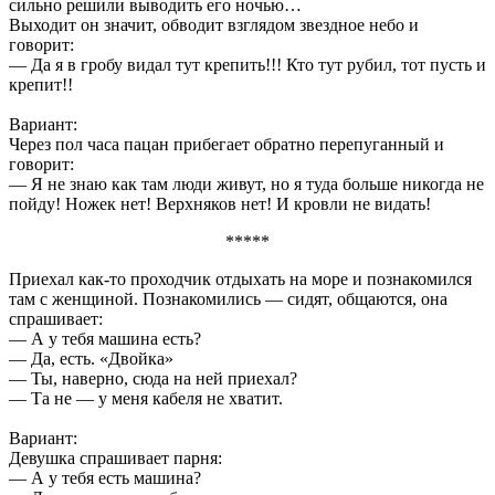
сильно решили выводить его ночью…
Выходит он значит, обводит взглядом звездное небо и
говорит:
— Да я в гробу видал тут крепить!!! Кто тут рубил, тот пусть и
крепит!!
Вариант:
Через пол часа пацан прибегает обратно перепуганный и
говорит:
— Я не знаю как там люди живут, но я туда больше никогда не
пойду! Ножек нет! Верхняков нет! И кровли не видать!
*****
Приехал как-то проходчик отдыхать на море и познакомился
там с женщиной. Познакомились — сидят, общаются, она
спрашивает:
— А у тебя машина есть?
— Да, есть. «Двойка»
— Ты, наверно, сюда на ней приехал?
— Та не — у меня кабеля не хватит.
Вариант:
Девушка спрашивает парня:
— А у тебя есть машина?