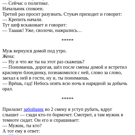
— Сейчас о политике.
Начальник спокоен.
Третий раз просит разузнать. Стукач приходит и говорит:
— Крепить начали.
Тут шеф вскакивает и говорит:
— Таааак! Уже, сволочи, нажрались…
*****
Муж вернулся домой под утро.
Жена:
— Ну и что же ты на этот раз скажешь?
— Понимаешь, дорогая, шёл после смены домой и встретил
красивую блондинку, познакомился с ней, слово за слово,
заехал к ней в гости, ну и, ты понимаешь.
— Врёшь, гад! Небось опять всю ночь в нарядной за добычь
орал.
*****
Прилазит
забойщик
во 2 смену в уступ рубать, вдруг
слышит — сзади кто-то бормочет. Смотрит, а там мужик в
темноте сидит. Он его и спрашивает:
— Мужик, ты кто?
А тот ему в ответ: