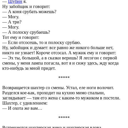
—
Шубин
я.
Ну забойщик и говорит:
— А коня срубать можешь?
— Могу.
— А три?
— Могу.
— А полоску срубаешь?
Тот ему и говорит:
— Если отсосешь, то и полоску срубаю.
Ну, забойщик и думает: все равно же никого больше нет,
никто не узнает! Короче отсосал. А мужик ему и говорит:
— Эх ты, большой, а в сказки веришь! Я лесогон с первой
смены, у меня лампа погасла, вот я и сижу здесь, жду когда
кто-нибудь за мной придет.
*****
Возвращается шахтер со смены. Устал, еле ноги волочит.
Разделся кое-как, проходит на кухню мимо спальни,
заглядывает — там его жена с каким-то мужиком в постели.
Шахтер, с удивлением:
— И охота же вам…
*****
Встречаются шахтерская жена и шахтерская вдова.