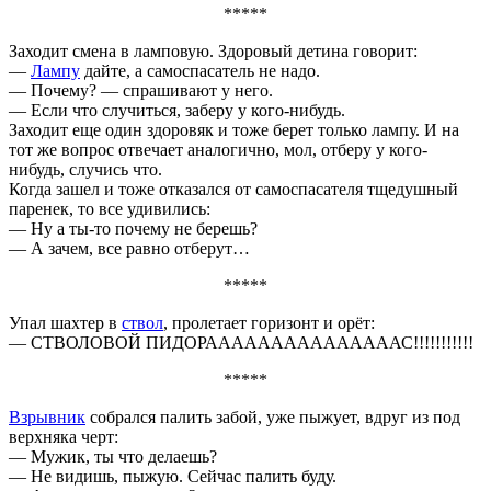
*****
Заходит смена в ламповую. Здоровый детина говорит:
—
Лампу
дайте, а самоспасатель не надо.
— Почему? — спрашивают у него.
— Если что случиться, заберу у кого-нибудь.
Заходит еще один здоровяк и тоже берет только лампу. И на
тот же вопрос отвечает аналогично, мол, отберу у кого-
нибудь, случись что.
Когда зашел и тоже отказался от самоспасателя тщедушный
паренек, то все удивились:
— Ну а ты-то почему не берешь?
— А зачем, все равно отберут…
*****
Упал шахтер в
ствол
, пролетает горизонт и орёт:
— СТВОЛОВОЙ ПИДОРАААААААААААААААС!!!!!!!!!!!
*****
Взрывник
собрался палить забой, уже пыжует, вдруг из под
верхняка черт:
— Мужик, ты что делаешь?
— Не видишь, пыжую. Сейчас палить буду.