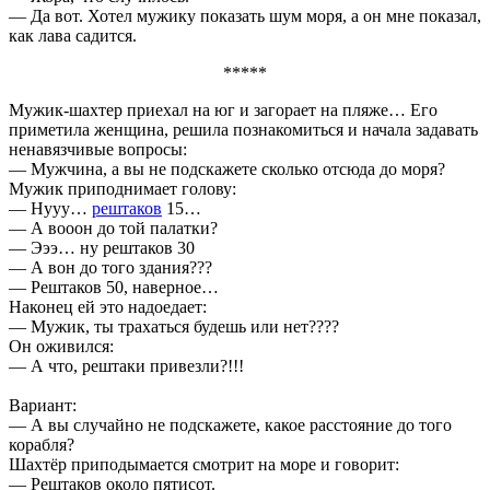
— Да вот. Хотел мужику показать шум моря, а он мне показал,
как лава садится.
*****
Мужик-шахтер приехал на юг и загорает на пляже… Его
приметила женщина, решила познакомиться и начала задавать
ненавязчивые вопросы:
— Мужчина, а вы не подскажете сколько отсюда до моря?
Мужик приподнимает голову:
— Нууу…
рештаков
15…
— А вооон до той палатки?
— Эээ… ну рештаков 30
— А вон до того здания???
— Рештаков 50, наверное…
Наконец ей это надоедает:
— Мужик, ты трахаться будешь или нет????
Он оживился:
— А что, рештаки привезли?!!!
Вариант:
— А вы случайно не подскажете, какое расстояние до того
корабля?
Шахтёр приподымается смотрит на море и говорит:
— Рештаков около пятисот.