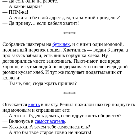
— Да есть одна на работе.
— А какой марки?
— ППМ-ка!
— А если я тебе свой адрес дам, ты за мной приедешь?
— Да приеду… если кабеля хватит!
*****
Собрались шахтеры на
бутылек
, и с ними один молодой,
неопытный паренек пошел. Хватились — водки 3 литра, а
про закусь забыли, есть лишь горбушка хлеба. Ну
договорились чисто занюхивать. Пьют-пьют, все вроде
хорошо, и тут молодой не выдерживает и после очередной
рюмки кусает хлеб. И тут же получает подзатыльник от
коллеги:
— Ты че, бля, сюда жрать пришел?
*****
Опускается
клеть
в шахту. Решил пожилой шахтер подшутить
над молодым и спрашивает его:
— А что ты будешь делать, если вдруг клеть оборвется?
— Включусь в
самоспасатель
.
— Ха-ха-ха. А зачем тебе самоспасатель?
— А что бы твое старое говно не нюхать!