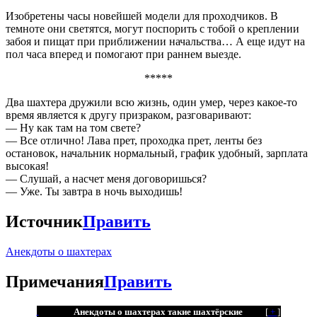
Изобретены часы новейшей модели для проходчиков. В
темноте они светятся, могут поспорить с тобой о креплении
забоя и пищат при приближении начальства… А еще идут на
пол часа вперед и помогают при раннем выезде.
*****
Два шахтера дружили всю жизнь, один умер, через какое-то
время является к другу призраком, разговаривают:
— Ну как там на том свете?
— Все отлично! Лава прет, проходка прет, ленты без
остановок, начальник нормальный, график удобный, зарплата
высокая!
— Слушай, а насчет меня договоришься?
— Уже. Ты завтра в ночь выходишь!
Источник
Править
Анекдоты о шахтерах
Примечания
Править
Анекдоты о шахтерах такие шахтёрские
[
+
]