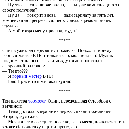
— Ну что, — спрашивает жена, — ты уже компенсацию за
своего получила?
— Ну да, — говорит вдова, — дали зарплату за пять лет,
компенсацию, регресс, силикоз. Сделала ремонт, дочек
одела…
— А мой тогда смену проспал, мудак!
*****
Спит мужик на пересыпе с похмелья. Подходит к нему
горный мастер ВТБ и толкает его, мол, вставай! Мужик
поднимает на него глаза и между ними происходит
следующий разговор:
— Ты кто???
— Я
горный мастер
ВТБ!
— Бля! Приснится-же такая хуйня!
*****
Три шахтера
тормозят
. Один, пережевывая бутерброд с
ветчиной:
— Теща достала, вчера не выдержал, ввалил звездюлей.
Второй, жуя сало:
— Моя живет в соседнем поселке, раз в месяц появляется, так
я тоже ей политику партии преподаю.