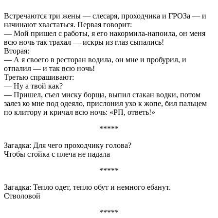
Встречаются три жены — слесаря, проходчика и ГРОЗа — и
начинают хвастаться. Первая говорит:
— Мой пришел с работы, я его накормила-напоила, он меня
всю ночь так трахал — искры из глаз сыпались!
Вторая:
— А я своего в ресторан водила, он мне и пробурил, и
отпалил — и так всю ночь!
Третью спрашивают:
— Ну а твой как?
— Пришел, съел миску борща, выпил стакан водки, потом
залез ко мне под одеяло, прислонил ухо к жопе, бил пальцем
по клитору и кричал всю ночь: «РП, ответь!»
*****
Загадка: Для чего проходчику голова?
Чтобы стойка с плеча не падала
*****
Загадка: Тепло одет, тепло обут и немного ебанут.
Стволовой
*****