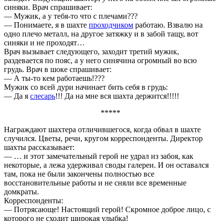
синяки. Врач спрашивает:
— Мужик, а у тебя-то что с плечами???
— Понимаете, я в шахте
проходчиком
работаю. Взвалю на
одно плечо металл, на другое затяжку и в забой тащу, вот
синяки и не проходят…
Врач вызывает следующего, заходит третий мужик,
раздевается по пояс, а у него синячина огромный во всю
грудь. Врач в шоке спрашивает:
— А ты-то кем работаешь!???
Мужик со всей дури начинает бить себя в грудь:
— Да я
слесарь
!!! Да на мне вся шахта держится!!!!!
*****
Награждают шахтера отличившегося, когда обвал в шахте
случился. Цветы, речи, кругом корреспонденты. Директор
шахты рассказывает:
— … и этот замечательный герой не удрал из забоя, как
некоторые, а лежа удерживал своды галереи. И он оставался
там, пока не были закончены полностью все
восстановительные работы и не сняли все временные
домкраты.
Корреспонденты:
— Потрясающе! Настоящий герой! Скромное доброе лицо, с
которого не сходит широкая улыбка!