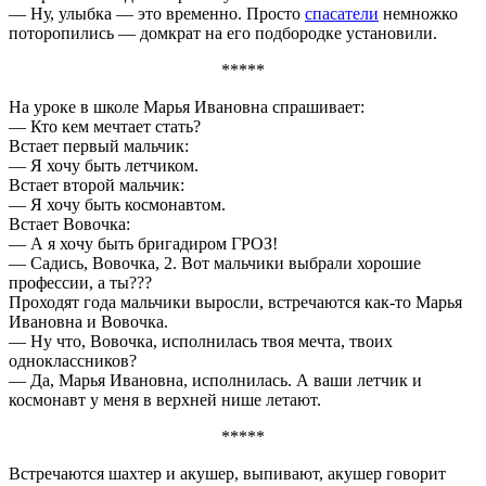
— Ну, улыбка — это временно. Просто
спасатели
немножко
поторопились — домкрат на его подбородке установили.
*****
На уроке в школе Марья Ивановна спрашивает:
— Кто кем мечтает стать?
Встает первый мальчик:
— Я хочу быть летчиком.
Встает второй мальчик:
— Я хочу быть космонавтом.
Встает Вовочка:
— А я хочу быть бригадиром ГРОЗ!
— Садись, Вовочка, 2. Вот мальчики выбрали хорошие
профессии, а ты???
Проходят года мальчики выросли, встречаются как-то Марья
Ивановна и Вовочка.
— Ну что, Вовочка, исполнилась твоя мечта, твоих
одноклассников?
— Да, Марья Ивановна, исполнилась. А ваши летчик и
космонавт у меня в верхней нише летают.
*****
Встречаются шахтер и акушер, выпивают, акушер говорит