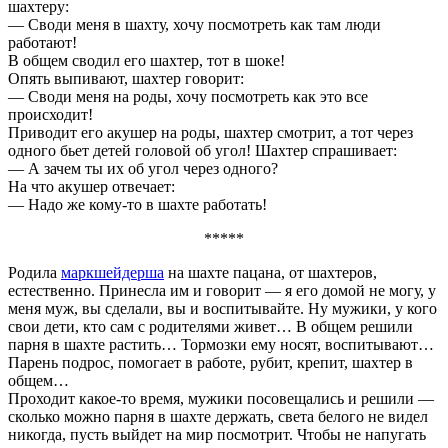
шахтеру:
— Своди меня в шахту, хочу посмотреть как там люди
работают!
В общем сводил его шахтер, тот в шоке!
Опять выпивают, шахтер говорит:
— Своди меня на роды, хочу посмотреть как это все
происходит!
Приводит его акушер на роды, шахтер смотрит, а тот через
одного бьет детей головой об угол! Шахтер спрашивает:
— А зачем ты их об угол через одного?
На что акушер отвечает:
— Надо же кому-то в шахте работать!
*****
Родила
маркшейдерша
на шахте пацана, от шахтеров,
естественно. Принесла им и говорит — я его домой не могу, у
меня муж, вы сделали, вы и воспитывайте. Ну мужики, у кого
свои дети, кто сам с родителями живет… В общем решили
парня в шахте растить… Тормозки ему носят, воспитывают…
Парень подрос, помогает в работе, рубит, крепит, шахтер в
общем…
Проходит какое-то время, мужики посовещались и решили —
сколько можно парня в шахте держать, света белого не видел
никогда, пусть выйдет на мир посмотрит. Чтобы не напугать