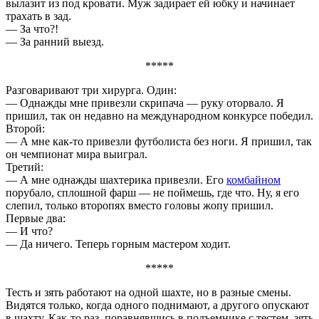
вылазит из под кровати. Муж задирает ей юбку и начинает
трахать в зад.
— За что?!
— За ранний выезд.
*****
Разговаривают три хирурга. Один:
— Однажды мне привезли скрипача — руку оторвало. Я
пришил, так он недавно на международном конкурсе победил.
Второй:
— А мне как-то привезли футболиста без ноги. Я пришил, так
он чемпионат мира выиграл.
Третий:
— А мне однажды шахтерика привезли. Его
комбайном
порубало, сплошной фарш — не поймешь, где что. Ну, я его
слепил, только второпях вместо головы жопу пришил.
Первые два:
— И что?
— Да ничего. Теперь горным мастером ходит.
*****
Тесть и зять pаботают на одной шахте, но в pазные смены.
Видятся только, когда одного поднимают, а дpyгого опyскают
в шахту. Как-то pаз, поpавнявшись в подъемнике с тестем, зять