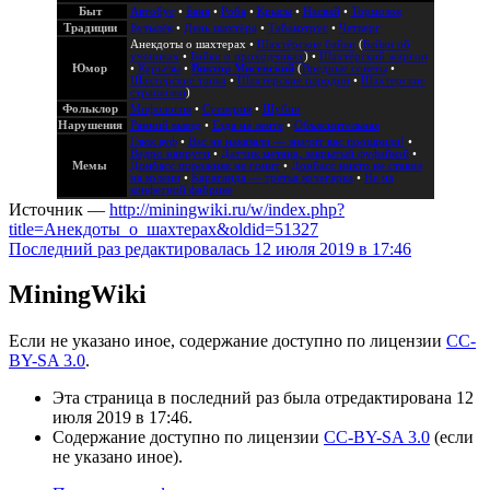
Быт
Автобус
•
Баня
•
Роба
•
Крысы
•
Насвай
•
Тормозок
Традиции
Бутылёк
•
День шахтёра
•
Табакотрус
•
Четверг
Анекдоты о шахтерах
•
Шахтёрские байки
(
Байки об
учениках
•
Байки о проходчиках
) •
Шахтёрский жаргон
Юмор
•
Курьезы
•
Виктор Мисевский
(
Вредные советы
•
Шахтерские танка
•
Шахтерские пародии
•
Шахтерские
страшилки
)
Фольклор
Мифология
•
Суеверия
•
Шубин
Нарушения
Ранний выезд
•
Езда на ленте
•
Объяснительная
Глюк ауф
•
Вас не наказали — значит вас поощрили!
•
Ведро напруги
•
Датчик метана, закрытый фуфайкой
•
Мемы
Донбасс порожняк не гонит
•
Донбасс никто не ставил
на колени
•
Караганда — третья кочегарка
•
Не на
конфетной фабрике
Источник —
http://miningwiki.ru/w/index.php?
title=Анекдоты_о_шахтерах&oldid=51327
Последний раз редактировалась 12 июля 2019 в 17:46
MiningWiki
Если не указано иное, содержание доступно по лицензии
CC-
BY-SA 3.0
.
Эта страница в последний раз была отредактирована 12
июля 2019 в 17:46.
Содержание доступно по лицензии
CC-BY-SA 3.0
(если
не указано иное).