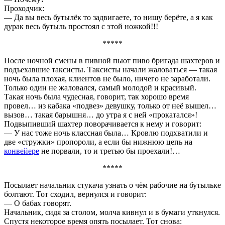
Проходчик:
— Да вы весь бутылёк то задвигаете, то нишу берёте, а я как
дурак весь бутыль простоял с этой ножкой!!!
*****
После ночной смены в пивной пьют пиво бригада шахтеров и
подъехавшие таксисты. Таксисты начали жаловаться — такая
ночь была плохая, клиентов не было, ничего не заработали.
Только один не жаловался, самый молодой и красивый.
Такая ночь была чудесная, говорит, так хорошо время
провел… из кабака «подвез» девушку, только от неё вышел…
вызов… такая барышня… до утра я с ней «прокатался»!
Подвыпивший шахтер поворачивается к нему и говорит:
— У нас тоже ночь классная была… Кровлю подхватили и
две «стружки» пропороли, а если бы нижнюю цепь на
конвейере
не порвали, то и третью бы проехали!…
*****
Посылает начальник стукача узнать о чём рабочие на бутыльке
болтают. Тот сходил, вернулся и говорит:
— О бабах говорят.
Начальник, сидя за столом, молча кивнул и в бумаги уткнулся.
Спустя некоторое время опять посылает. Тот снова: