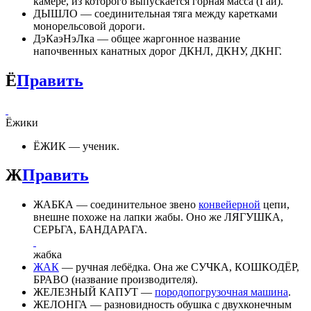
камере, из которого выпускается горная масса (Гай).
ДЫШЛО — соединительная тяга между каретками
монорельсовой дороги.
ДэКаэНэЛка — общее жаргонное название
напочвенных канатных дорог ДКНЛ, ДКНУ, ДКНГ.
Ё
Править
Ёжики
ЁЖИК — ученик.
Ж
Править
ЖАБКА — соединительное звено
конвейерной
цепи,
внешне похоже на лапки жабы. Оно же ЛЯГУШКА,
СЕРЬГА, БАНДАРАГА.
жабка
ЖАК
— ручная лебёдка. Она же СУЧКА, КОШКОДЁР,
БРАВО (название производителя).
ЖЕЛЕЗНЫЙ КАПУТ —
породопогрузочная машина
.
ЖЕЛОНГА — разновидность обушка с двухконечным