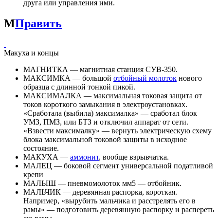
друга или управления ими.
М
Править
Макуха и концы
МАГНИТКА — магнитная станция СУВ-350.
МАКСИМКА — большой
отбойный молоток
нового
образца с длинной тонкой пикой.
МАКСИМАЛКА — максимальная токовая защита от
токов короткого замыкания в электроустановках.
«Сработала (выбила) максималка» — сработал блок
УМЗ, ПМЗ, или БТЗ и отключил аппарат от сети.
«Взвести максималку» — вернуть электрическую схему
блока максимальной токовой защиты в исходное
состояние.
МАКУХА —
аммонит
, вообще взрывчатка.
МАЛЕЦ — боковой сегмент универсальной податливой
крепи
МАЛЫШ — пневмомолоток мм5 — отбойник.
МАЛЬЧИК — деревянная распорка, короткая.
Например, «вырубить мальчика и расстрелять его в
рамы» — подготовить деревянную распорку и распереть