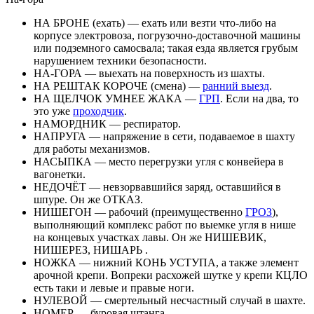
НА БРОНЕ (ехать) — ехать или везти что-либо на
корпусе электровоза, погрузочно-доставочной машины
или подземного самосвала; такая езда является грубым
нарушением техники безопасности.
НА-ГОРА — выехать на поверхность из шахты.
НА РЕШТАК КОРОЧЕ (смена) —
ранний выезд
.
НА ЩЕЛЧОК УМНЕЕ ЖАКА —
ГРП
. Если на два, то
это уже
проходчик
.
НАМОРДНИК — респиратор.
НАПРУГА — напряжение в сети, подаваемое в шахту
для работы механизмов.
НАСЫПКА — место перегрузки угля с конвейера в
вагонетки.
НЕДОЧЁТ — невзорвавшийся заряд, оставшийся в
шпуре. Он же ОТКАЗ.
НИШЕГОН — рабочий (преимущественно
ГРОЗ
),
выполняющий комплекс работ по выемке угля в нише
на концевых участках лавы. Он же НИШЕВИК,
НИШЕРЕЗ, НИШАРЬ .
НОЖКА — нижний КОНЬ УСТУПА, а также элемент
арочной крепи. Вопреки расхожей шутке у крепи КЦЛО
есть таки и левые и правые ноги.
НУЛЕВОЙ — смертельный несчастный случай в шахте.
НОМЕР — буровая штанга.