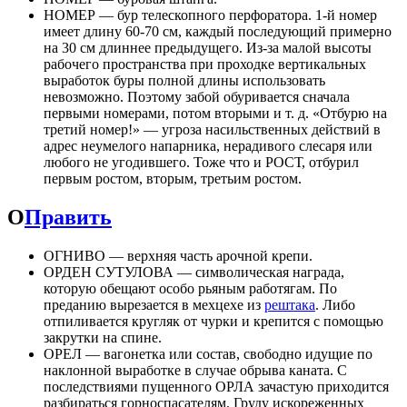
НОМЕР — бур телескопного перфоратора. 1-й номер
имеет длину 60-70 см, каждый последующий примерно
на 30 см длиннее предыдущего. Из-за малой высоты
рабочего пространства при проходке вертикальных
выработок буры полной длины использовать
невозможно. Поэтому забой обуривается сначала
первыми номерами, потом вторыми и т. д. «Отбурю на
третий номер!» — угроза насильственных действий в
адрес неумелого напарника, нерадивого слесаря или
любого не угодившего. Тоже что и РОСТ, отбурил
первым ростом, вторым, третьим ростом.
О
Править
ОГНИВО — верхняя часть арочной крепи.
ОРДЕН СУТУЛОВА — символическая награда,
которую обещают особо рьяным работягам. По
преданию вырезается в мехцехе из
рештака
. Либо
отпиливается кругляк от чурки и крепится с помощью
закрутки на спине.
ОРЕЛ — вагонетка или состав, свободно идущие по
наклонной выработке в случае обрыва каната. С
последствиями пущенного ОРЛА зачастую приходится
разбираться горноспасателям. Груду искореженных