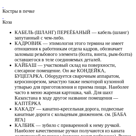
Костры в печке
Коза
КАБЕЛЬ (ШЛАНГ) ПЕРЕЁБАНЫЙ — кабель (шланг)
запутанный с чем-либо.
КАДРОВИК — этимология этого термина не имеет
отношения к работникам отдела кадров, обозначает
заломыш резьбового элемента (болта, винта, рым-болта)
оставшегося в теле соединяемых деталей.
КАЙБАШ — участковый склад на поверхности,
слесарное помещение. Он же КОНДЕЙКА,
БУЦЕГАРКА. Оборудуется сварочным аппаратом,
керосинорезом, зачастую также некоторой кухонной
утварью для приготовления и приема пищи. Наиболее
часто в меню жареная картошка, чай. Для шахт
Казахстана в ходу другое название помещения —
КАПТЁРКА
КАКАДУ — канатно-кресельная дорога, подвесные
канатные дороги с кольцевым движением. см. [БАБА
ЯГА]
КАЛБИК — зубило с приваренной к нему ручкой.
Наиболее качественные ручки получаются из каната