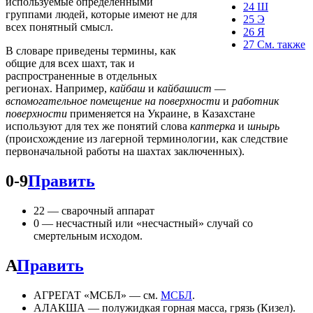
используемые определенными
24
Ш
группами людей, которые имеют не для
25
Э
всех понятный смысл.
26
Я
27
См. также
В словаре приведены термины, как
общие для всех шахт, так и
распространенные в отдельных
регионах. Например,
кайбаш
и
кайбашист
—
вспомогательное помещение на поверхности
и
работник
поверхности
применяется на Украине, в Казахстане
используют для тех же понятий слова
каптерка
и
шнырь
(происхождение из лагерной терминологии, как следствие
первоначальной работы на шахтах заключенных).
0-9
Править
22 — сварочный аппарат
0 — несчастный или «несчастный» случай со
смертельным исходом.
А
Править
АГРЕГАТ «МСБЛ» — см.
МСБЛ
.
АЛАКША — полужидкая горная масса, грязь (Кизел).