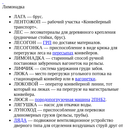
Лимонадка
ЛАГА — брус.
ЛЕНТОЖОП — рабочий участка «Конвейерный
транспорт».
ЛЕС — лесоматериалы для деревянного крепления
(рудничные стойки, брус).
ЛЕСОГОН —
ГРП
по доставке материалов.
ЛЕСОГОНКА — приспособление в виде крюка для
перегрузки леса на
пересыпах
конвейеров.
ЛИМОНАДКА — старинный способ ручной
постановки забуренных вагонеток на рельсы.
ЛИФЧИК — система удержания груди забоя.
ЛЮКА — место перегрузки угольного потока на
стационарный конвейер или в
вагонетки
.
ЛЮКОВОЙ — оператор конвейерной линии, тот
который на люках — на перегрузе на магистральные
конвейера.
ЛЮСЯ —
породопогрузочная машина
2ПНБ2
.
ЛЯГУШКА — насос для откачки воды.
ЛУНОХОД — приспособление для перевозки
длиномерных грузов (рельсы, трубы).
ЛЯДА
— подвижное вентиляционное устройство
дверного типа для отделения воздушных струй друг от