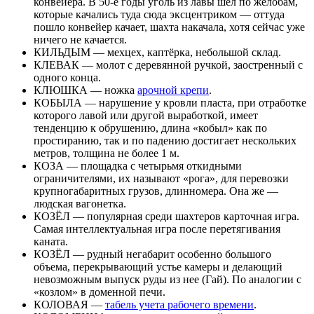
конвейера. В 50-е годы уголь из лавы шел по желобам,
которые качались туда сюда эксцентриком — оттуда
пошло конвейер качает, шахта накачала, хотя сейчас уже
ничего не качается.
КИЛЬДЫМ — мехцех, каптёрка, небольшой склад.
КЛЕВАК — молот с деревянной ручкой, заостренный с
одного конца.
КЛЮШКА — ножка
арочной крепи
.
КОБЫЛА — нарушение у кровли пласта, при отработке
которого лавой или другой выработкой, имеет
тенденцию к обрушению, длина «кобыл» как по
простиранию, так и по падению достигает нескольких
метров, толщина не более 1 м.
КОЗА — площадка с четырьмя откидными
ограничителями, их называют «рога», для перевозки
крупногабаритных грузов, длинномера. Она же —
людская вагонетка.
КОЗЁЛ — популярная среди шахтеров карточная игра.
Самая интеллектуальная игра после перетягивания
каната.
КОЗЁЛ — рудный негабарит особенно большого
объема, перекрывающий устье камеры и делающий
невозможным выпуск руды из нее (Гай). По аналогии с
«козлом» в доменной печи.
КОЛОВАЯ —
табель учета рабочего времени
.