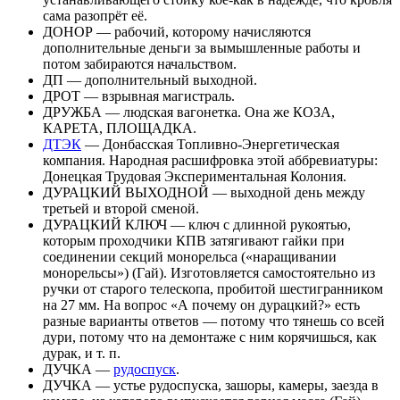
сама разопрёт её.
ДОНОР — рабочий, которому начисляются
дополнительные деньги за вымышленные работы и
потом забираются начальством.
ДП — дополнительный выходной.
ДРОТ — взрывная магистраль.
ДРУЖБА — людская вагонетка. Она же КОЗА,
КАРЕТА, ПЛОЩАДКА.
ДТЭК
— Донбасская Топливно-Энергетическая
компания. Народная расшифровка этой аббревиатуры:
Донецкая Трудовая Экспериментальная Колония.
ДУРАЦКИЙ ВЫХОДНОЙ — выходной день между
третьей и второй сменой.
ДУРАЦКИЙ КЛЮЧ — ключ с длинной рукоятью,
которым проходчики КПВ затягивают гайки при
соединении секций монорельса («наращивании
монорельсы») (Гай). Изготовляется самостоятельно из
ручки от старого телескопа, пробитой шестигранником
на 27 мм. На вопрос «А почему он дурацкий?» есть
разные варианты ответов — потому что тянешь со всей
дури, потому что на демонтаже с ним корячишься, как
дурак, и т. п.
ДУЧКА —
рудоспуск
.
ДУЧКА — устье рудоспуска, зашоры, камеры, заезда в