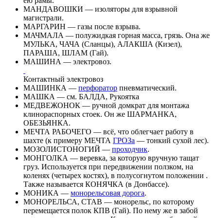
ею рамы.
МАНДАВОШКИ — изоляторы для взрывной
магистрали.
МАРГАРИН — газы после взрыва.
МАЧМАЛА — полужидкая горная масса, грязь. Она же
МУЛЬКА, ЧАЧА (Сланцы), АЛАКША (Кизел),
ПАРАША, ШЛАМ (Гай).
МАШИНА — электровоз.
Контактный электровоз
МАШИНКА —
перфоратор
пневматический.
МАШКА — см. БАЛДА, Рукоятка
МЕДВЕЖОНОК — ручной домкрат для монтажа
клинораспорных стоек. Он же ШАРМАНКА,
ОБЕЗЬЯНКА.
МЕЧТА РАБОЧЕГО — всё, что облегчает работу в
шахте (к примеру МЕЧТА
ГРОЗа
— тонкий сухой лес).
МОЗОЛИСТОНОГИЙ —
проходчик
.
МОНГОЛКА — веревка, за которую вручную тащат
груз. Используется при передвижении ползком, на
коленях (четырех костях), в полусогнутом положении .
Также называется КОНЯЧКА (в Донбассе).
МОНИКА —
монорельсовая дорога
.
МОНОРЕЛЬСА, СТАВ — монорельс, по которому
перемещается полок КПВ (Гай). По нему же в забой