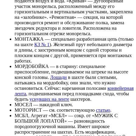
подаются воздух и вода. «Кривая» — дугообразный
участок монорельса, расположенный между его
горизонтальным и вертикальным участками, закреплена
на «залобнике». «Ремонтная» — секция, на которой
производится ремонт и обслуживание полка, замена
звездочек редуктора и ловителя. Расположена на
горизонтальном отрезке монорельса.
МОНТАЖКА — специально разработанная цепь (только
на шахте
КЗ № 1
). Железный прут небольшого диаметра
и длины, с заостренным концом с одной стороны и
плоским концом с другой, применяется при монтажных
работах.
МОРДОБОЙКА — в старину: специальное
приспособление, подвешиваемое на штреке на высоте
конской головы.
Лошади
в шахте были слепыми,
натыкаясь на мордобойку, они знали, что нужно
остановиться. Сейчас: нарезанная полосами
конвейерная
лента
, подвешиваемая перед площадками схода, чтобы
будить
уснувших на ленте
шахтеров.
МОСЕЛ — накидной ключ.
МОТОРИСТ — см. соответствующую
статью
.
МСБЛ, Агрегат «МСБЛ» — сокр. от «МУЖИК С
БОЛЬШОЙ ЛОПАТОЙ» — разновидность
породопогрузочной машины. Имеет широкое
распространение на шахтах. Есть модификации,