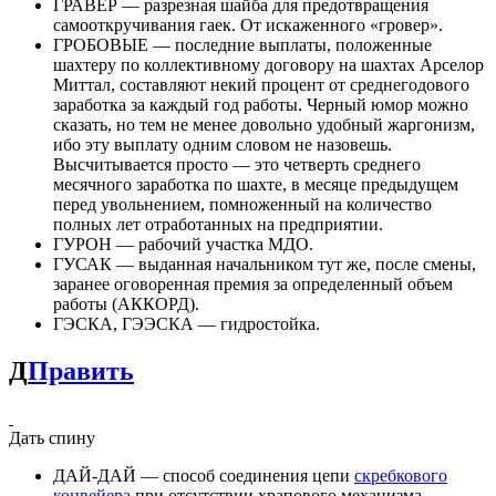
ГРАВЕР — разрезная шайба для предотвращения
самооткручивания гаек. От искаженного «гровер».
ГРОБОВЫЕ — последние выплаты, положенные
шахтеру по коллективному договору на шахтах Арселор
Миттал, составляют некий процент от среднегодового
заработка за каждый год работы. Черный юмор можно
сказать, но тем не менее довольно удобный жаргонизм,
ибо эту выплату одним словом не назовешь.
Высчитывается просто — это четверть среднего
месячного заработка по шахте, в месяце предыдущем
перед увольнением, помноженный на количество
полных лет отработанных на предприятии.
ГУРОН — рабочий участка МДО.
ГУСАК — выданная начальником тут же, после смены,
заранее оговоренная премия за определенный объем
работы (АККОРД).
ГЭСКА, ГЭЭСКА — гидростойка.
Д
Править
Дать спину
ДАЙ-ДАЙ — способ соединения цепи
скребкового
конвейера
при отсутствии храпового механизма.