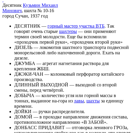
Десятник
Кузьмин Михаил
Минович
, шахта № 10-16
город Сучан, 1937 год
ДЕСЯТНИК —
горный мастер участка ВТБ
. Так
говорят очень старые
шахтеры
— они применяют
термин своей молодости. Еще бы вспомнили
«проходчик первой руки», «проходчик второй руки»
ДИЗЕЛЬ — локомотив шахтного транспорта подвесной
монорельсовой либо напочвенной дороги. Ехать на
дизеле.
ДЖУМБА — агрегат нагнетания раствора для
крепления ЖБШ.
ДЖЭКИ-ЧАН — колонковый перфоратор китайского
производства.
ДЛИННЫЙ ВЫХОДНОЙ — выходной со второй
смены, перед четвёртой.
ДОБЫЧА — количество угля или горной массы в
тоннах, выданное на-гора из
лавы
,
шахты
за единицу
времени.
ДОЙКИ — ручки распределителя.
ДОМОЙ — в проходке направление движения состава,
противоположное направлению «В ЗАБОЙ».
ДОНБАСС ПРИДАВИТ — отговорка ленивого ГРОЗа,
устанавливающего стойку кое-как в надежде, что кровля