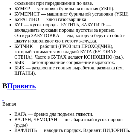
скользили при передвижении по лаве.
БУМЕР — установка бурильная шахтная (УБШ).
БУМЕРИСТ — машинист бурильной установки (УБШ).
БУРАТИНО — ключ газосварщика
БУТ — кусок породы. БУТИТЬ, ЗАБУТИТЬ —
закладывать кусками породы пустоты за крепью.
Отсюда ЗАБУТОВКА — еда, которую берут с собой в
шахту и заполняют ею пустоту желудка.
БУТЧИК — рабочий (ГРОЗ или ПРОХОДЧИК),
который занимается выкладкой БУТА (БУТОВАЯ
СТЕНА). Часто в БУТАХ делают КОНЮШНЮ (см.).
БЫК — бетонированное сопряжение выработок.
БЫК — раздвоение горных выработок, развилка (см.
ШТАНЫ).
В
Править
Выпал
ВАГА — бревно для подъема тяжести.
ВАЛУН, ЧЕМОДАН — негабаритный кусок породы
(руды)
ВАФЛИТЬ — наводить порядок. Вариант: ПИДОРИТЬ.