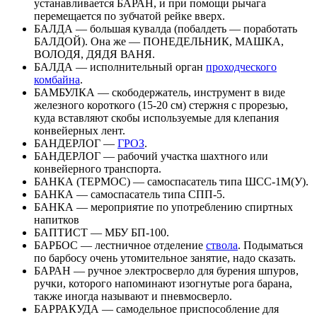
устанавливается БАРАН, и при помощи рычага
перемещается по зубчатой рейке вверх.
БАЛДА — большая кувалда (побалдеть — поработать
БАЛДОЙ). Она же — ПОНЕДЕЛЬНИК, МАШКА,
ВОЛОДЯ, ДЯДЯ ВАНЯ.
БАЛДА — исполнительный орган
проходческого
комбайна
.
БАМБУЛКА — скободержатель, инструмент в виде
железного короткого (15-20 см) стержня с прорезью,
куда вставляют скобы используемые для клепания
конвейерных лент.
БАНДЕРЛОГ —
ГРОЗ
.
БАНДЕРЛОГ — рабочий участка шахтного или
конвейерного транспорта.
БАНКА (ТЕРМОС) — самоспасатель типа ШСС-1М(У).
БАНКА — самоспасатель типа СПП-5.
БАНКА — мероприятие по употреблению спиртных
напитков
БАПТИСТ — МБУ БП-100.
БАРБОС — лестничное отделение
ствола
. Подыматься
по барбосу очень утомительное занятие, надо сказать.
БАРАН — ручное электросверло для бурения шпуров,
ручки, которого напоминают изогнутые рога барана,
также иногда называют и пневмосверло.
БАРРАКУДА — самодельное приспособление для