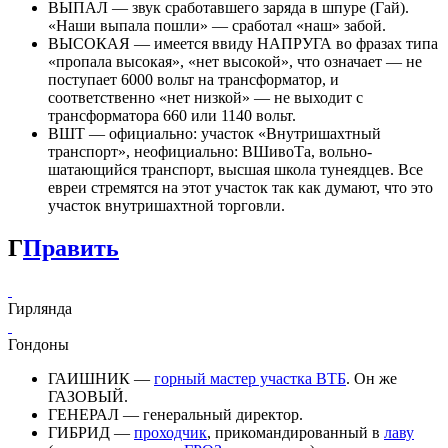
ВЫПАЛ — звук сработавшего заряда в шпуре (Гай).
«Наши выпала пошли» — сработал «наш» забой.
ВЫСОКАЯ — имеется ввиду НАПРУГА во фразах типа
«пропала высокая», «нет высокой», что означает — не
поступает 6000 вольт на трансформатор, и
соответственно «нет низкой» — не выходит с
трансформатора 660 или 1140 вольт.
ВШТ — официально: участок «Внутришахтный
транспорт», неофициально: ВШивоТа, вольно-
шатающийся транспорт, высшая школа тунеядцев. Все
евреи стремятся на этот участок так как думают, что это
участок внутришахтной торговли.
Г
Править
Гирлянда
Гондоны
ГАИШНИК —
горный мастер участка ВТБ
. Он же
ГАЗОВЫЙ.
ГЕНЕРАЛ — генеральный директор.
ГИБРИД —
проходчик
, прикомандированный в
лаву