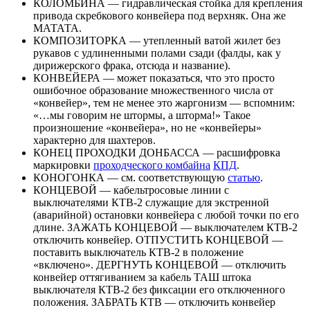
КОЛОМБИНА — гидравлическая стойка для крепления
привода скребкового конвейера под верхняк. Она же
МАТАТА.
КОМПОЗИТОРКА — утепленный ватой жилет без
рукавов с удлиненными полами сзади (фалды, как у
дирижерского фрака, отсюда и название).
КОНВЕЙЕРА — может показаться, что это просто
ошибочное образование множественного числа от
«конвейер», тем не менее это жаргонизм — вспомним:
«…мы говорим не штормы, а шторма!» Такое
произношение «конвейера», но не «конвейеры»
характерно для шахтеров.
КОНЕЦ ПРОХОДКИ ДОНБАССА — расшифровка
маркировки
проходческого комбайна
КПД
.
КОНОГОНКА — см. соответствующую
статью
.
КОНЦЕВОЙ — кабельтросовые линии с
выключателями КТВ-2 служащие для экстренной
(аварийной) остановки конвейера с любой точки по его
длине. ЗАЖАТЬ КОНЦЕВОЙ — выключателем КТВ-2
отключить конвейер. ОТПУСТИТЬ КОНЦЕВОЙ —
поставить выключатель КТВ-2 в положение
«включено». ДЕРГНУТЬ КОНЦЕВОЙ — отключить
конвейер оттягиванием за кабель ТАШ штока
выключателя КТВ-2 без фиксации его отключенного
положения. ЗАБРАТЬ КТВ — отключить конвейер