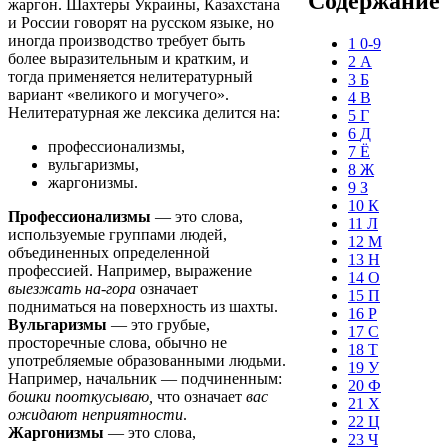
Содержание
жаргон. Шахтеры Украины, Казахстана
и России говорят на русском языке, но
иногда производство требует быть
1
0-9
более выразительным и кратким, и
2
А
тогда применяется нелитературный
3
Б
вариант «великого и могучего».
4
В
Нелитературная же лексика делится на:
5
Г
6
Д
профессионализмы,
7
Ё
вульгаризмы,
8
Ж
жаргонизмы.
9
З
10
К
Профессионализмы
— это слова,
11
Л
используемые группами людей,
12
М
объединенных определенной
13
Н
профессией. Например, выражение
14
О
выезжать на-гора
означает
15
П
подниматься на поверхность из шахты.
16
Р
Вульгаризмы
— это грубые,
17
С
просторечные слова, обычно не
18
Т
употребляемые образованными людьми.
19
У
Например, начальник — подчиненным:
20
Ф
бошки пооткусываю,
что означает
вас
21
Х
ожидают неприятности
.
22
Ц
Жаргонизмы
— это слова,
23
Ч