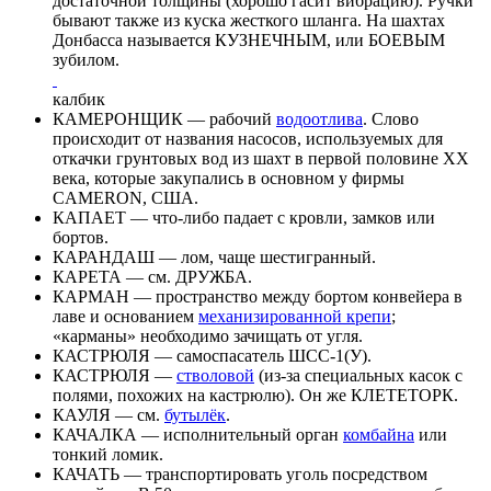
достаточной толщины (хорошо гасит вибрацию). Ручки
бывают также из куска жесткого шланга. На шахтах
Донбасса называется КУЗНЕЧНЫМ, или БОЕВЫМ
зубилом.
калбик
КАМЕРОНЩИК — рабочий
водоотлива
. Слово
происходит от названия насосов, используемых для
откачки грунтовых вод из шахт в первой половине XX
века, которые закупались в основном у фирмы
CAMERON, США.
КАПАЕТ — что-либо падает с кровли, замков или
бортов.
КАРАНДАШ — лом, чаще шестигранный.
КАРЕТА — см. ДРУЖБА.
КАРМАН — пространство между бортом конвейера в
лаве и основанием
механизированной крепи
;
«карманы» необходимо зачищать от угля.
КАСТРЮЛЯ — самоспасатель ШСС-1(У).
КАСТРЮЛЯ —
стволовой
(из-за специальных касок с
полями, похожих на кастрюлю). Он же КЛЕТЕТОРК.
КАУЛЯ — см.
бутылёк
.
КАЧАЛКА — исполнительный орган
комбайна
или
тонкий ломик.
КАЧАТЬ — транспортировать уголь посредством