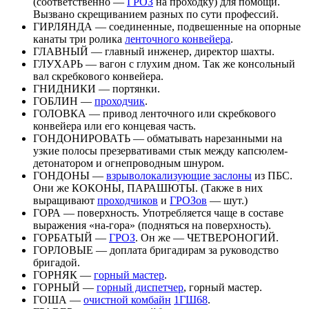
(соответственно —
ГРОЗ
на проходку) для помощи.
Вызвано скрещиванием разных по сути профессий.
ГИРЛЯНДА — соединенные, подвешенные на опорные
канаты три ролика
ленточного конвейера
.
ГЛАВНЫЙ — главный инженер, директор шахты.
ГЛУХАРЬ — вагон с глухим дном. Так же консольный
вал скребкового конвейера.
ГНИДНИКИ — портянки.
ГОБЛИН —
проходчик
.
ГОЛОВКА — привод ленточного или скребкового
конвейера или его концевая часть.
ГОНДОНИРОВАТЬ — обматывать нарезанными на
узкие полосы презервативами стык между капсюлем-
детонатором и огнепроводным шнуром.
ГОНДОНЫ —
взрыволокализующие заслоны
из ПБС.
Они же КОКОНЫ, ПАРАШЮТЫ. (Также в них
выращивают
проходчиков
и
ГРОЗов
— шут.)
ГОРА — поверхность. Употребляется чаще в составе
выражения «на-гора» (подняться на поверхность).
ГОРБАТЫЙ —
ГРОЗ
. Он же — ЧЕТВЕРОНОГИЙ.
ГОРЛОВЫЕ — доплата бригадирам за руководство
бригадой.
ГОРНЯК —
горный мастер
.
ГОРНЫЙ —
горный диспетчер
, горный мастер.
ГОША —
очистной комбайн
1ГШ68
.