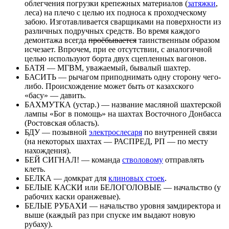
облегчения погрузки крепежных материалов (
затяжки
,
леса) на плечо с целью их подноса к проходческому
забою. Изготавливается сварщиками на поверхности из
различных подручных средств. Во время каждого
демонтажа всегда
проёбывается
таинственным образом
исчезает. Впрочем, при ее отсутствии, с аналогичной
целью используют борта двух сцепленных вагонов.
БАТЯ — МГВМ, уважаемый, бывалый шахтер.
БАСИТЬ — рычагом приподнимать одну сторону чего-
либо. Происхождение может быть от казахского
«басу» — давить.
БАХМУТКА (устар.) — название масляной шахтерской
лампы «Бог в помощь» на шахтах Восточного Донбасса
(Ростовская область).
БДУ — позывной
электрослесаря
по внутренней связи
(на некоторых шахтах — РАСПРЕД, РП — по месту
нахождения).
БЕЙ СИГНАЛ! — команда
стволовому
отправлять
клеть.
БЕЛКА — домкрат для
клиновых стоек
.
БЕЛЫЕ КАСКИ или БЕЛОГОЛОВЫЕ — начальство (у
рабочих каски оранжевые).
БЕЛЫЕ РУБАХИ — начальство уровня замдиректора и
выше (каждый раз при спуске им выдают новую
рубаху).