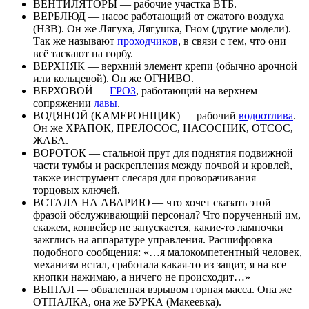
ВЕНТИЛЯТОРЫ — рабочие участка ВТБ.
ВЕРБЛЮД — насос работающий от сжатого воздуха
(НЗВ). Он же Лягуха, Лягушка, Гном (другие модели).
Так же называют
проходчиков
, в связи с тем, что они
всё таскают на горбу.
ВЕРХНЯК — верхний элемент крепи (обычно арочной
или кольцевой). Он же ОГНИВО.
ВЕРХОВОЙ —
ГРОЗ
, работающий на верхнем
сопряжении
лавы
.
ВОДЯНОЙ (КАМЕРОНЩИК) — рабочий
водоотлива
.
Он же ХРАПОК, ПРЕЛОСОС, НАСОСНИК, ОТСОС,
ЖАБА.
ВОРОТОК — стальной прут для поднятия подвижной
части тумбы и раскрепления между почвой и кровлей,
также инструмент слесаря для проворачивания
торцовых ключей.
ВСТАЛА НА АВАРИЮ — что хочет сказать этой
фразой обслуживающий персонал? Что порученный им,
скажем, конвейер не запускается, какие-то лампочки
зажглись на аппаратуре управления. Расшифровка
подобного сообщения: «…я малокомпетентный человек,
механизм встал, сработала какая-то из защит, я на все
кнопки нажимаю, а ничего не происходит…»
ВЫПАЛ — обваленная взрывом горная масса. Она же
ОТПАЛКА, она же БУРКА (Макеевка).