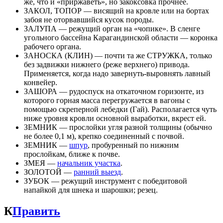
же, что и «приржаветь», но закоксовка прочнее.
ЗАКОЛ, ТОПОР — висящий на кровле или на бортах
забоя не оторвавшийся кусок породы.
ЗАЛУПА — режущий орган на «чопике». В сленге
угольного бассейна Карагандинской области — коронка
рабочего органа.
ЗАНОСКА (КЛИН) — почти та же СТРУЖКА, только
без задвижки нижнего (реже верхнего) привода.
Применяется, когда надо завернуть-выровнять лавный
конвейер.
ЗАШОРА — рудоспуск на откаточном горизонте, из
которого горная масса перегружается в вагоны с
помощью скреперной лебедки (Гай). Располагается чуть
ниже уровня кровли основной выработки, вкрест ей.
ЗЕМНИК — прослойки угля разной толщины (обычно
не более 0,1 м), крепко соединенный с почвой.
ЗЕМНИК —
шпур
, пробуренный по нижним
прослойкам, ближе к почве.
ЗМЕЯ —
начальник участка
.
ЗОЛОТОЙ —
ранний выезд
.
ЗУБОК — режущий инструмент с победитовой
напайкой для шнека и шарошки; резец.
К
Править