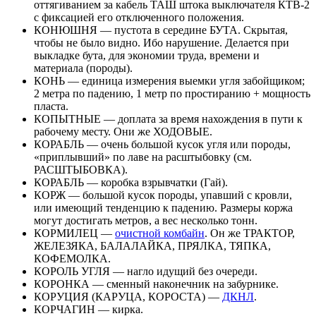
оттягиванием за кабель ТАШ штока выключателя КТВ-2
с фиксацией его отключенного положения.
КОНЮШНЯ — пустота в середине БУТА. Скрытая,
чтобы не было видно. Ибо нарушение. Делается при
выкладке бута, для экономии труда, времени и
материала (породы).
КОНЬ — единица измерения выемки угля забойщиком;
2 метра по падению, 1 метр по простиранию + мощность
пласта.
КОПЫТНЫЕ — доплата за время нахождения в пути к
рабочему месту. Они же ХОДОВЫЕ.
КОРАБЛЬ — очень большой кусок угля или породы,
«приплывший» по лаве на расштыбовку (см.
РАСШТЫБОВКА).
КОРАБЛЬ — коробка взрывчатки (Гай).
КОРЖ — большой кусок породы, упавший с кровли,
или имеющий тенденцию к падению. Размеры коржа
могут достигать метров, а вес несколько тонн.
КОРМИЛЕЦ —
очистной комбайн
. Он же ТРАКТОР,
ЖЕЛЕЗЯКА, БАЛАЛАЙКА, ПРЯЛКА, ТЯПКА,
КОФЕМОЛКА.
КОРОЛЬ УГЛЯ — нагло идущий без очереди.
КОРОНКА — сменный наконечник на забурнике.
КОРУЦИЯ (КАРУЦА, КОРОСТА) —
ДКНЛ
.
КОРЧАГИН — кирка.