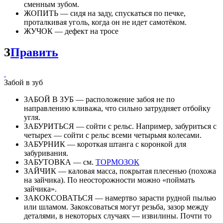
сменным зубом.
ЖОПИТЬ — сидя на заду, спускаться по печке,
проталкивая уголь, когда он не идет самотёком.
ЖУЧОК — дефект на тросе
З
Править
Забой в зуб
ЗАБОЙ В ЗУБ — расположение забоя не по
направлению кливажа, что сильно затрудняет отбойку
угля.
ЗАБУРИТЬСЯ — сойти с рельс. Например, забуриться с
четырех — сойти с рельс всеми четырьмя колесами.
ЗАБУРНИК — короткая штанга с коронкой для
забуривания.
ЗАБУТОВКА — см.
ТОРМОЗОК
ЗАЙЧИК — каловая масса, покрытая плесенью (похожа
на зайчика). По неосторожности можно «поймать
зайчика».
ЗАКОКСОВАТЬСЯ — намертво зарасти рудной пылью
или шламом. Закоксоваться могут резьба, зазор между
деталями, в некоторых случаях — извилины. Почти то