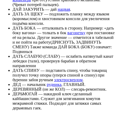
(Чреват потерей пальцев).
ДАЙ ЗАКУРИТЬ — дай
нацвая
.
ДАТЬ ЗА ЩЕКУ — подложить планку между языком
(коромыслом) и хвостовиком консоли для увеличения
подъёма консоли.
ДАТЬ БОКА — отталкивать в сторону. Например: «дать
боку вагона» — толкать в бок
вагонетку
при постановке
её на рельсы. Другое значение — отметится в табельной
и не пойти на работу(ДРИСНУТЬ, ЗАДВИНУТЬ
СМЕНУ) Также команда ДАЙ БОКА (БОКУ) означает:
Подвинься
ДАТЬ СЛАБУЮ (СЛАБУ) — ослабить натянутый канат
лебедки (тали), провернув барабан в обратном
направлении
ДАТЬ СПИНУ — подставить спину, чтобы товарищ
получил точку опоры (уперся спиной в спину) при
бурении забоя ручным
электросверлом
.
ДЕД — начальник
рудника
, ГЛАВНЫЙ.
ДЕРЕВЯННЫЙ (он же КОЛ) — слесарь-ремонтник.
ДЕРЬМОГАЙ — накидной ключ сделанный
кайбашистами. Служит для затягивания хомутов
межрамной стяжки. Подходит для затяжки самых
дерьмовых гаек.