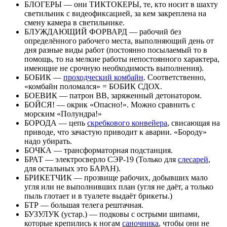
БЛОГЕРЫ — они ТИКТОКЕРЫ, те, кто носит в шахту
светильник с видеофиксацией, за кем закреплена на
смену камера в светильнике.
БЛУЖДАЮЩИЙ ФОРВАРД — рабочий без
определённого рабочего места, выполняющий день от
дня разные виды работ (постоянно посылаемый то в
помощь, то на мелкие работы непостоянного характера,
имеющие не срочную необходимость выполнения).
БОБИК —
проходческий комбайн
. Соответственно,
«комбайн поломался» = БОБИК СДОХ.
БОЕВИК — патрон ВВ, заряженный детонатором.
БОЙСЯ! — окрик «Опасно!». Можно сравнить с
морским «Полундра!»
БОРОДА — цепь
скребкового конвейера
, свисающая на
приводе, что зачастую приводит к аварии. «Бороду»
надо убирать.
БОЧКА — трансформаторная подстанция.
БРАТ — электросверло СЭР-19 (Только для
слесарей
,
для остальных это БАРАН).
БРИКЕТЧИК — прозвище рабочих, добывших мало
угля или не выполнивших план (угля не даёт, а только
пыль глотает и в туалете выдаёт брикеты.)
БТР — большая телега рештачная.
БУЗУЛУК (устар.) — подковы с острыми шипами,
которые крепились к ногам
саночника
, чтобы они не