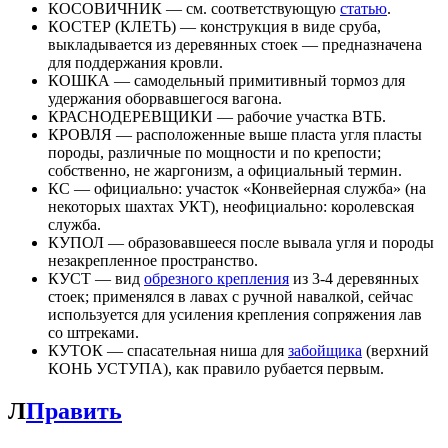
КОСОВИЧНИК — см. соответствующую
статью
.
КОСТЕР (КЛЕТЬ) — конструкция в виде сруба,
выкладывается из деревянных стоек — предназначена
для поддержания кровли.
КОШКА — самодельный примитивный тормоз для
удержания оборвавшегося вагона.
КРАСНОДЕРЕВЩИКИ — рабочие участка ВТБ.
КРОВЛЯ — расположенные выше пласта угля пласты
породы, различные по мощности и по крепости;
собственно, не жаргонизм, а официальный термин.
КС — официально: участок «Конвейерная служба» (на
некоторых шахтах УКТ), неофициально: королевская
служба.
КУПОЛ — образовавшееся после вывала угля и породы
незакрепленное пространство.
КУСТ — вид
обрезного крепления
из 3-4 деревянных
стоек; применялся в лавах с ручной навалкой, сейчас
используется для усиления крепления сопряжения лав
со штреками.
КУТОК — спасательная ниша для
забойщика
(верхний
КОНЬ УСТУПА), как правило рубается первым.
Л
Править