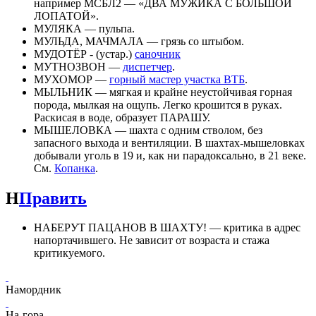
например МСБЛ2 — «ДВА МУЖИКА С БОЛЬШОЙ
ЛОПАТОЙ».
МУЛЯКА — пульпа.
МУЛЬДА, МАЧМАЛА — грязь со штыбом.
МУДОТЁР - (устар.)
саночник
МУТНОЗВОН —
диспетчер
.
МУХОМОР —
горный мастер участка ВТБ
.
МЫЛЬНИК — мягкая и крайне неустойчивая горная
порода, мылкая на ощупь. Легко крошится в руках.
Раскисая в воде, образует ПАРАШУ.
МЫШЕЛОВКА — шахта с одним стволом, без
запасного выхода и вентиляции. В шахтах-мышеловках
добывали уголь в 19 и, как ни парадоксально, в 21 веке.
См.
Копанка
.
Н
Править
НАБЕРУТ ПАЦАНОВ В ШАХТУ! — критика в адрес
напортачившего. Не зависит от возраста и стажа
критикуемого.
Намордник
На-гора