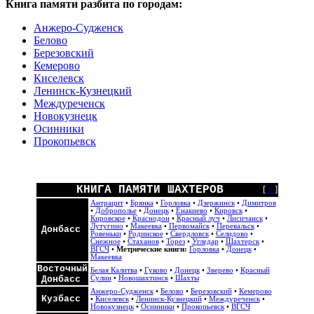
Книга памяти разбита по городам:
Анжеро-Судженск
Белово
Березовский
Кемерово
Киселевск
Ленинск-Кузнецкий
Междуреченск
Новокузнецк
Осинники
Прокопьевск
КНИГА ПАМЯТИ ШАХТЕРОВ
[
+
]
Антрацит
•
Брянка
•
Горловка
•
Дзержинск
•
Димитров
•
Доброполье
•
Донецк
•
Енакиево
•
Кировск
•
Кировское
•
Краснодон
•
Красный луч
•
Лисичанск
•
Лутугино
•
Макеевка
•
Первомайск
•
Перевальск
•
Донбасс
Ровеньки
•
Родинское
•
Свердловск
•
Селидово
•
Снежное
•
Стаханов
•
Торез
•
Угледар
•
Шахтерск
•
ВГСЧ
•
Метрические книги:
Горловка
•
Донецк
•
Макеевка
Восточный
Белая Калитва
•
Гуково
•
Донецк
•
Зверево
•
Красный
Донбасс
Сулин
•
Новошахтинск
•
Шахты
Анжеро-Судженск
•
Белово
•
Березовский
•
Кемерово
Кузбасс
•
Киселевск
•
Ленинск-Кузнецкий
•
Междуреченск
•
Новокузнецк
•
Осинники
•
Прокопьевск
•
ВГСЧ