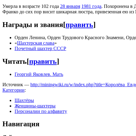
Умерла в возрасте 102 года
28 января
1981 года
. Похоронена в 
Франко до сих пор висит шикарная люстра, привезенная ею из
Награды и звания
[
править
]
Орден Ленина, Орден Трудового Красного Знамени, Орде
«
Шахтерская слава
»
Почетный шахтер СССР
Читать
[
править
]
Георгий Яковлев. Мать
Источник —
http://miningwiki.ru/w/index.php?title=Королёва_
Категории
:
Шахтёры
Женщины-шахтеры
Персоналии по алфавиту
Навигация