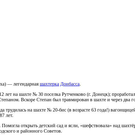
иха) — легендарная
шахтерка
Донбасса
.
е 12 лет на шахте № 30 поселка Рутченково (г. Донецк); прорабо
тепаном. Вскоре Степан был травмирован в шахте и через два го
ода трудилась на шахте № 20-бис (в возрасте 63 года!) вагонщи
87 лет.
 Помогла открыть детский сад и ясли, «шефствовала» над шахтё
одского и районного Советов.