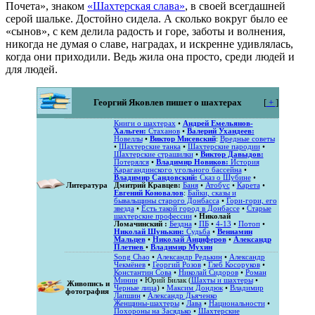
Почета», знаком
«Шахтерская слава»
, в своей всегдашней
серой шальке. Достойно сидела. А сколько вокруг было ее
«сынов», с кем делила радость и горе, заботы и волнения,
никогда не думая о славе, наградах, и искренне удивлялась,
когда они приходили. Ведь жила она просто, среди людей и
для людей.
Георгий Яковлев пишет о шахтерах
[
+
]
Книги о шахтерах
•
Андрей Емельянов-
Хальген:
Стаханов
•
Валерий Ухандеев:
Новеллы
•
Виктор Мисевский
:
Вредные советы
•
Шахтерские танка
•
Шахтерские пародии
•
Шахтерские страшилки
•
Виктор Давыдов:
Потерялся
•
Владимир Новиков:
История
Карагандинского угольного бассейна
•
Владимир Сандовский:
Сказ о Шубине
•
Литература
Дмитрий Кравцев:
Баня
•
Атобус
•
Карета
•
Евгений Коновалов
:
Байки, сказы и
бывальщины старого Донбасса
•
Гори-гори, его
звезда
•
Есть такой город в Донбассе
•
Старые
шахтерские профессии
•
Николай
Ломачинский :
Бездна
•
ПБ
•
4-13
•
Потоп
•
Николай Шунькин:
Судьба
•
Вениамин
Мальцев
•
Николай Анциферов
•
Александр
Плетнев
•
Владимир Мухин
Song Chao
•
Александр Редькин
•
Александр
Чекмёнев
•
Георгий Розов
•
Глеб Косоруков
•
Константин Сова
•
Николай Сидоров
•
Роман
Минин
• Юрий Билак (
Шахты и шахтеры
•
Живопись и
Черные лица
) •
Максим Дондюк
•
Владимир
фотография
Лапшин
•
Александр Дьяченко
Женщины-шахтеры
•
Лава
•
Национальности
•
Похороны на Засядько
•
Шахтерские