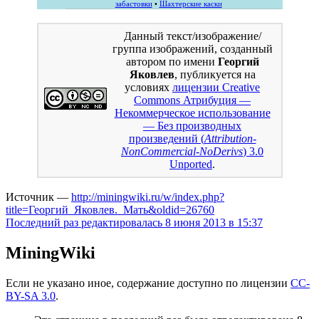
забастовки
•
Шахтерские каски
Данный текст/изображение/
группа изображений, созданный
автором по имени
Георгий
Яковлев
, публикуется на
условиях
лицензии Creative
Commons Атрибуция —
Некоммерческое использование
— Без производных
произведений (
Attribution-
NonCommercial-NoDerivs
) 3.0
Unported
.
Источник —
http://miningwiki.ru/w/index.php?
title=Георгий_Яковлев._Мать&oldid=26760
Последний раз редактировалась 8 июня 2013 в 15:37
MiningWiki
Если не указано иное, содержание доступно по лицензии
CC-
BY-SA 3.0
.