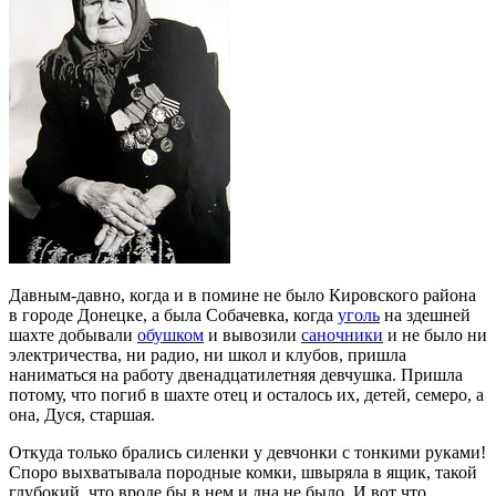
Давным-давно, когда и в помине не было Кировского района
в городе Донецке, а была Собачевка, когда
уголь
на здешней
шахте добывали
обушком
и вывозили
саночники
и не было ни
электричества, ни радио, ни школ и клубов, пришла
наниматься на работу двенадцатилетняя девчушка. Пришла
потому, что погиб в шахте отец и осталось их, детей, семеро, а
она, Дуся, старшая.
Откуда только брались силенки у девчонки с тонкими руками!
Споро выхватывала породные комки, швыряла в ящик, такой
глубокий, что вроде бы в нем и дна не было. И вот что