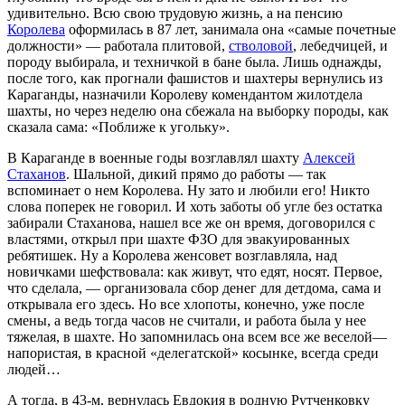
удивительно. Всю свою трудовую жизнь, а на пенсию
Королева
оформилась в 87 лет, занимала она «самые почетные
должности» — работала плитовой,
стволовой
, лебедчицей, и
породу выбирала, и техничкой в бане была. Лишь однажды,
после того, как прогнали фашистов и шахтеры вернулись из
Караганды, назначили Королеву комендантом жилотдела
шахты, но через неделю она сбежала на выборку породы, как
сказала сама: «Поближе к угольку».
В Караганде в военные годы возглавлял шахту
Алексей
Стаханов
. Шальной, дикий прямо до работы — так
вспоминает о нем Королева. Ну зато и любили его! Никто
слова поперек не говорил. И хоть заботы об угле без остатка
забирали Стаханова, нашел все же он время, договорился с
властями, открыл при шахте ФЗО для эвакуированных
ребятишек. Ну а Королева женсовет возглавляла, над
новичками шефствовала: как живут, что едят, носят. Первое,
что сделала, — организовала сбор денег для детдома, сама и
открывала его здесь. Но все хлопоты, конечно, уже после
смены, а ведь тогда часов не считали, и работа была у нее
тяжелая, в шахте. Но запомнилась она всем все же веселой—
напористая, в красной «делегатской» косынке, всегда среди
людей…
А тогда, в 43-м, вернулась Евдокия в родную Рутченковку