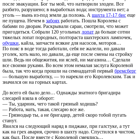
после эвакуации. Бог ты мой, что натворили злодеи. Все
разбито, разрушено; в выработках вода; инструмента нет; а
уголь — вынь из-под земли да положь. А
шахта 17-17 бис
еще
не пущена. Нечем в
забоях
работать. Пошла Королева с
бабами по дворам. Раскрывали сараи, смотрели, что может
пригодиться. Собрали 120 угольных
лопат
да больше сотни
тяжелых лопат породных, полтораста шахтерских лампочек,
обушки
, кайла, запчасти всякие для насосов, моторов…
По пояс в воде тогда работали, себя не жалели, но давали
уголек, хоть мало, но давали, да еще после смены на стройку
шли. Ведь ни общежития, ни яслей, ни магазина… Сделали
все своими руками. Во всем этом немалая заслуга Королевой
была, так что когда прошли на семнадцатой первый
бремсберг
— большую выработку, — то нарекли его Королевским. Так и
значился он на горных картах.
До всего ей было дело… Однажды знатного бригадира
слесарей взяла в оборот:
— Ты, ударник, чего такой грязный ходишь?
— Работа, мать, такая, слесарю все же.
— Грязнодыр ты, а не бригадир, детей скоро тобой пугать
станут.
Явился на следующий наряд в пиджаке, при галстуке, а тут
как на грех авария, срочно в шахту надо. Спустился в чистом,
как был. После вместе с Королевой смеялись…