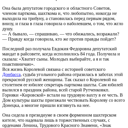
Она была депутатом городского и областного Советов,
членом парткома, шахткома и, что любопытно, никогда не
выходила на трибуну, а становилась перед первым рядом,
внизу, и глаза в глаза говорила о наболевшем, о том, что жгло
душу.
— А бывало, — спрашиваю, — что обижались, возражали?
— Правду когда говорила, кто же против правды пойдет?
Последний раз получала Евдокия Федоровна депутатский
мандат в райсовете, когда исполнилось 84 года. Получила и
сказала: «Хватит сыны. Молодых выбирайте, а я и так
поактивничаю».
Вся жизнь Королевой связана с историей советского
Донбасса
, судьба угольного района отразилась в заботах этой
прекрасной русской женщины. Так сказал о Королевой на
столетнем ее юбилее секретарь парткома шахты. Сам юбилей
вылился в праздник района, всей старой Рутченковкп.
Горняки «Кировской» встали на трудовую вахту в ее честь. В
Дом культуры шахты приезжали чествовать Королеву со всего
Донецка, а многие пришли взглянуть на нее.
Она сидела в президиуме в своем форменном шахтерском
кителе, что надевала лишь в торжественных случаях, с
орденами Ленина, Трудового Красного Знамени, «Знак