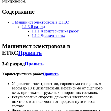
электровозом.
Содержание
1
Машинист электровоза в ЕТКС
1.1
3-й разряд
1.1.1
Характеристика работ
1.1.2
Должен знать:
Машинист электровоза в
ЕТКС
Править
3-й разряд
Править
Характеристика работ
Править
Управление электровозами, гировозами со сцепным
весом до 10 т, дизелевозами, независимо от сцепного
веса, при откатке груженых и порожних составов.
Регулирование скорости движения электровоза
шахтного в зависимости от профиля пути и веса
состава.
Формирование составов и выполнение маневровых