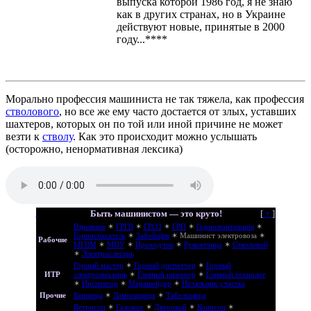
выпуска которой 1986 год, я не знаю
как в других странах, но в Украине
действуют новые, принятые в 2000
году...****
Морально профессия машиниста не так тяжела, как профессия
стволового
, но все же ему часто достается от злых, уставших
шахтеров, которых он по той или иной причине не может
везти к
стволу
. Как это происходит можно услышать
(осторожно, ненормативная лексика)
Быть машинистом — это круто!
[
+
]
Взрывник
✶
ГРГВ
✶
ГРОЗ
✶
ГРП
✶
Горномонтажник
✶
Горноспасатель
✶
Забойщик
✶
Машинист электровоза
✶
Рабочие
МГВМ
✶
МПУ
✶
Проходчик
✶
Рукоятчица
✶
Стволовой
✶
Электрослесарь
Горный мастер
✶
Горный диспетчер
✶
Горный
ИТР
электромеханик
✶
Главный инженер
✶
Главный технолог
✶
Инспектор
✶
Маркшейдер
✶
Начальник участка
Прочие
Банщица
✶
Ламповщица
✶
Табельщица
Ветрогон
✶
Газожог
✶
Дверовой
✶
Коногон
✶