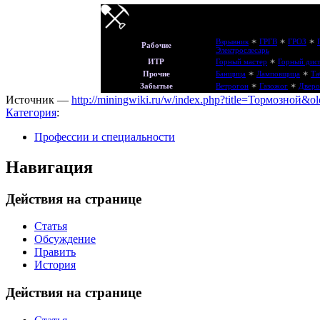
Взрывник
✶
ГРГВ
✶
ГРОЗ
✶
Рабочие
Электрослесарь
ИТР
Горный мастер
✶
Горный дис
Прочие
Банщица
✶
Ламповщица
✶
Та
Забытые
Ветрогон
✶
Газожог
✶
Дверо
Источник —
http://miningwiki.ru/w/index.php?title=Тормозной&o
Категория
:
Профессии и специальности
Навигация
Действия на странице
Статья
Обсуждение
Править
История
Действия на странице