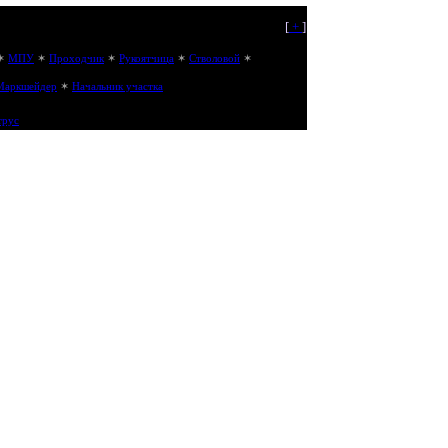
[
+
]
✶
МПУ
✶
Проходчик
✶
Рукоятчица
✶
Стволовой
✶
Маркшейдер
✶
Начальник участка
трус