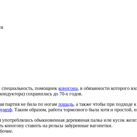
ии
я специальность, помощник
коногона
, в обязанности которого в
ондуктора) сохранилась до 70-х годов.
ая партия не била по ногам
лошадь
, а также чтобы при подходе 
зумпф
. Таким образом, работа тормозного была хотя и простой, 
 употреблялись обыкновенная деревянная палка или кусок желез
ь коногону ставить на рельсы забуренные вагонетки.
бочие.