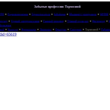
Забытые профессии: Тормозной
ГРП
✶
Горномонтажник
✶
Горноспасатель
✶
Забойщик
✶
Машинист электровоза
✶
МГВМ
петчер
✶
Горный электромеханик
✶
Главный инженер
✶
Главный технолог
✶
Инспектор
✶
бельщица
вой
✶
Коногон
✶
Крепильщик
✶
Лампонос
✶
Откатчик
✶
Саночник
✶
Тормозной
*
Табако
ldid=65619