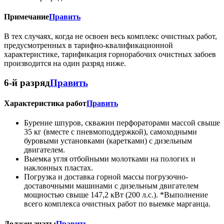
Примечание
Править
В тех случаях, когда не освоен весь комплекс очистных работ,
предусмотренных в тарифно-квалификационной
характеристике, тарификация горнорабочих очистных забоев
производится на один разряд ниже.
6-й разряд
Править
Характеристика работ
Править
Бурение шпуров, скважин перфораторами массой свыше
35 кг (вместе с пневмоподдержкой), самоходными
буровыми установками (каретками) с дизельным
двигателем.
Выемка угля отбойными молотками на пологих и
наклонных пластах.
Погрузка и доставка горной массы погрузочно-
доставочными машинами с дизельным двигателем
мощностью свыше 147,2 кВт (200 л.с.). *Выполнение
всего комплекса очистных работ по выемке марганца.
Должен знать:
Править