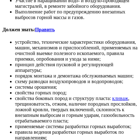
Участие в наращивании водо- и воздухо-проводящей
магистралей, в ремонте забойного оборудования.
Выполнение работ по предупреждению внезапных
выбросов горной массы и газов.
Должен знать:
Править
устройство, технические характеристики оборудования,
машин, механизмов и приспособлений, применяемых на
очистной выемке полезного ископаемого, правила
приемки, опробования и ухода за ними;
принцип действия пусковой и регулирующей
аппаратуры;
порядок монтажа и демонтажа обслуживаемых машин;
схему разводки воздухопроводов и водопроводов;
системы орошения;
свойства горных пород;
свойства боковых пород и структуру пласта:
кливаж
,
трещиноватость, отжим, наличие породных прослойков,
ложной кровли, твердых включений, склонность к
внезапным выбросам и горным ударам, газообильность
отрабатываемого пласта;
применяемые системы разработки горных выработок;
правила ведения разработки горных выработок по
направлениям;