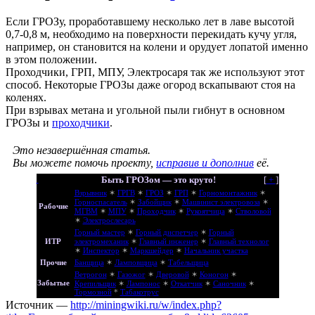
Если ГРОЗу, проработавшему несколько лет в лаве высотой
0,7-0,8 м, необходимо на поверхности перекидать кучу угля,
например, он становится на колени и орудует лопатой именно
в этом положении.
Проходчики, ГРП, МПУ, Электросаря так же используют этот
способ. Некоторые ГРОЗы даже огород вскапывают стоя на
коленях.
При взрывах метана и угольной пыли гибнут в основном
ГРОЗы и
проходчики
.
Это незавершённая статья.
Вы можете помочь проекту,
исправив и дополнив
её.
Быть ГРОЗом — это круто!
[
+
]
Взрывник
✶
ГРГВ
✶
ГРОЗ
✶
ГРП
✶
Горномонтажник
✶
Горноспасатель
✶
Забойщик
✶
Машинист электровоза
✶
Рабочие
МГВМ
✶
МПУ
✶
Проходчик
✶
Рукоятчица
✶
Стволовой
✶
Электрослесарь
Горный мастер
✶
Горный диспетчер
✶
Горный
ИТР
электромеханик
✶
Главный инженер
✶
Главный технолог
✶
Инспектор
✶
Маркшейдер
✶
Начальник участка
Прочие
Банщица
✶
Ламповщица
✶
Табельщица
Ветрогон
✶
Газожог
✶
Дверовой
✶
Коногон
✶
Забытые
Крепильщик
✶
Лампонос
✶
Откатчик
✶
Саночник
✶
Тормозной
*
Табакотрус
Источник —
http://miningwiki.ru/w/index.php?