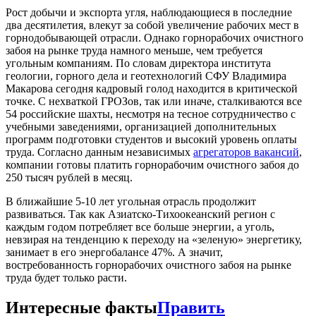
Рост добычи и экспорта угля, наблюдающиеся в последние
два десятилетия, влекут за собой увеличение рабочих мест в
горнодобывающей отрасли. Однако горнорабочих очистного
забоя на рынке труда намного меньше, чем требуется
угольным компаниям. По словам директора института
геологии, горного дела и геотехнологий СФУ Владимира
Макарова сегодня кадровый голод находится в критической
точке. С нехваткой ГРОЗов, так или иначе, сталкиваются все
54 российские шахты, несмотря на тесное сотрудничество с
учебными заведениями, организацией дополнительных
программ подготовки студентов и высокий уровень оплаты
труда. Согласно данным независимых
агрегаторов вакансий
,
компании готовы платить горнорабочим очистного забоя до
250 тысяч рублей в месяц.
В ближайшие 5-10 лет угольная отрасль продолжит
развиваться. Так как Азиатско-Тихоокеанский регион с
каждым годом потребляет все больше энергии, а уголь,
невзирая на тенденцию к переходу на «зеленую» энергетику,
занимает в его энергобалансе 47%. А значит,
востребованность горнорабочих очистного забоя на рынке
труда будет только расти.
Интересные факты
Править