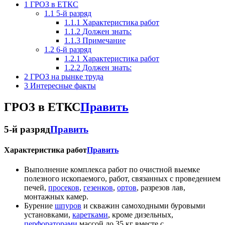
1
ГРОЗ в ЕТКС
1.1
5-й разряд
1.1.1
Характеристика работ
1.1.2
Должен знать:
1.1.3
Примечание
1.2
6-й разряд
1.2.1
Характеристика работ
1.2.2
Должен знать:
2
ГРОЗ на рынке труда
3
Интересные факты
ГРОЗ в ЕТКС
Править
5-й разряд
Править
Характеристика работ
Править
Выполнение комплекса работ по очистной выемке
полезного ископаемого, работ, связанных с проведением
печей,
просеков
,
гезенков
,
ортов
, разрезов лав,
монтажных камер.
Бурение
шпуров
и скважин самоходными буровыми
установками,
каретками
, кроме дизельных,
перфораторами
массой до 35 кг вместе с