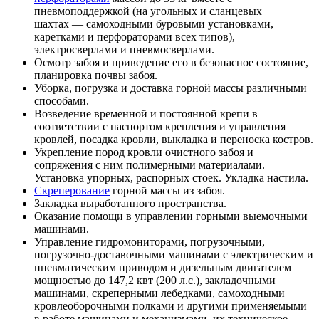
пневмоподдержкой (на угольных и сланцевых
шахтах — самоходными буровыми установками,
каретками и перфораторами всех типов),
электросверлами и пневмосверлами.
Осмотр забоя и приведение его в безопасное состояние,
планировка почвы забоя.
Уборка, погрузка и доставка горной массы различными
способами.
Возведение временной и постоянной крепи в
соответствии с паспортом крепления и управления
кровлей, посадка кровли, выкладка и переноска костров.
Укрепление пород кровли очистного забоя и
сопряжения с ним полимерными материалами.
Установка упорных, распорных стоек. Укладка настила.
Скреперование
горной массы из забоя.
Закладка выработанного пространства.
Оказание помощи в управлении горными выемочными
машинами.
Управление гидромониторами, погрузочными,
погрузочно-доставочными машинами с электрическим и
пневматическим приводом и дизельным двигателем
мощностью до 147,2 квт (200 л.с.), закладочными
машинами, скреперными лебедками, самоходными
кровлеоборочными полками и другими применяемыми
в работе машинами и механизмами, их техническое