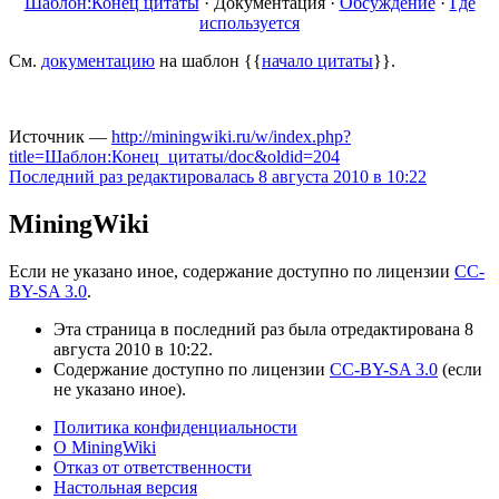
Шаблон:Конец цитаты
·
Документация
·
Обсуждение
·
Где
используется
См.
документацию
на шаблон {{
начало цитаты
}}.
Источник —
http://miningwiki.ru/w/index.php?
title=Шаблон:Конец_цитаты/doc&oldid=204
Последний раз редактировалась 8 августа 2010 в 10:22
MiningWiki
Если не указано иное, содержание доступно по лицензии
CC-
BY-SA 3.0
.
Эта страница в последний раз была отредактирована 8
августа 2010 в 10:22.
Содержание доступно по лицензии
CC-BY-SA 3.0
(если
не указано иное).
Политика конфиденциальности
О MiningWiki
Отказ от ответственности
Настольная версия