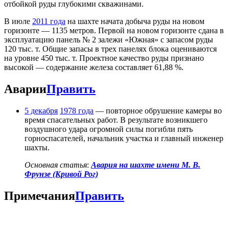
отбойкой руды глубокими скважинами.
В июле
2011 года
на шахте начата добыча руды на новом
горизонте — 1135 метров. Первой на новом горизонте сдана в
эксплуатацию панель № 2 залежи «Южная» с запасом руды
120 тыс. т. Общие запасы в трех панелях блока оцениваются
на уровне 450 тыс. т. Проектное качество руды признано
высокой — содержание железа составляет 61,88 %.
Аварии
Править
5 декабря
1978 года
— повторное обрушение камеры во
время спасательных работ. В результате возникшего
воздушного удара огромной силы погибли пять
горноспасателей, начальник участка и главный инженер
шахты.
Основная статья
:
Авария на шахте имени М. В.
Фрунзе (Кривой Рог)
Примечания
Править