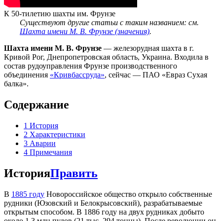
К 50-тилетию шахты им. Фрунзе
Существуют другие статьи с таким названием: см.
Шахта имени М. В. Фрунзе (значения)
.
Шахта имени М. В. Фрунзе
— железорудная шахта в г.
Кривой Рог, Днепропетровская область, Украина. Входила в
состав рудоуправления Фрунзе производственного
объединения
«Кривбассруда»
, сейчас — ПАО «Евраз Сухая
балка».
Содержание
1
История
2
Характеристики
3
Аварии
4
Примечания
История
Править
В
1885 году
Новороссийское общество открыло собственные
рудники (Юзовский и Белокрысовский), разрабатываемые
открытым способом. В 1886 году на двух рудниках добыто
около 1,3 млн пудов (21 тыс. 294 тонны). После революции он