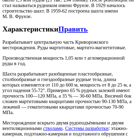
стал называться рудником имени Фрунзе. В 1929 началось
строительство шахт. В 1959-62 построена шахта имени
М. В. Фрунзе.
Характеристики
Править
Разрабатывает центральную часть Криворожского
месторождения. Руды мартитовые, мартито-магнетитовые.
Производственная мощность 1,05 млн т агломерационной
руды в год.
Шахта разрабатывает разобщенные пластообразные,
столбообразные и гнездообразные рудные тела, длина
которых изменяется от 110 до 600 м, мощность от 8 до 25 м, а
угол падения 55-72°. Примерно 65 % рудных залежей имеют
прочность 100—120 МПа, а 35 % — 30-60 МПа. Висячий бок
сложен мартитовыми кварцитами прочностью 90-130 МПа, а
лежачий — гематитовыми кварцитами прочностью 70-90
МПа.
Месторождение вскрыто двумя рудоподъёмными и двумя
вентиляционными
стволами
.
Системы разработки
: этажно-
камерная, подэтажно-камерная и подэтажного обрушения с