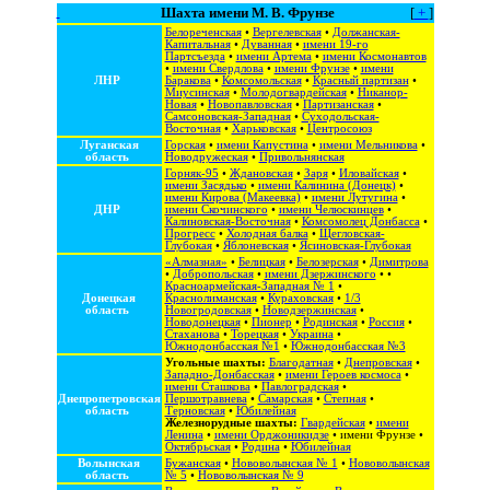
Шахта имени М. В. Фрунзе
[
+
]
Белореченская
•
Вергелевская
•
Должанская-
Капитальная
•
Дуванная
•
имени 19-го
Партсъезда
•
имени Артема
•
имени Космонавтов
•
имени Свердлова
•
имени Фрунзе
•
имени
ЛНР
Баракова
•
Комсомольская
•
Красный партизан
•
Миусинская
•
Молодогвардейская
•
Никанор-
Новая
•
Новопавловская
•
Партизанская
•
Самсоновская-Западная
•
Суходольская-
Восточная
•
Харьковская
•
Центросоюз
Луганская
Горская
•
имени Капустина
•
имени Мельникова
•
область
Новодружеская
•
Привольнянская
Горняк-95
•
Ждановская
•
Заря
•
Иловайская
•
имени Засядько
•
имени Калинина (Донецк)
•
имени Кирова (Макеевка)
•
имени Лутугина
•
ДНР
имени Скочинского
•
имени Челюскинцев
•
Калиновская-Восточная
•
Комсомолец Донбасса
•
Прогресс
•
Холодная балка
•
Щегловская-
Глубокая
•
Яблоневская
•
Ясиновская-Глубокая
«Алмазная»
•
Белицкая
•
Белозерская
•
Димитрова
•
Добропольская
•
имени Дзержинского
• •
Красноармейская-Западная № 1
•
Донецкая
Краснолиманская
•
Кураховская
•
1/3
область
Новогродовская
•
Новодзержинская
•
Новодонецкая
•
Пионер
•
Родинская
•
Россия
•
Стаханова
•
Торецкая
•
Украина
•
Южнодонбасская №1
•
Южнодонбасская №3
Угольные шахты:
Благодатная
•
Днепровская
•
Западно-Донбасская
•
имени Героев космоса
•
имени Сташкова
•
Павлоградская
•
Днепропетровская
Першотравнева
•
Самарская
•
Степная
•
область
Терновская
•
Юбилейная
Железнорудные шахты:
Гвардейская
•
имени
Ленина
•
имени Орджоникидзе
•
имени Фрунзе
•
Октябрьская
•
Родина
•
Юбилейная
Волынская
Бужанская
•
Нововолынская № 1
•
Нововолынская
область
№ 5
•
Нововолынская № 9