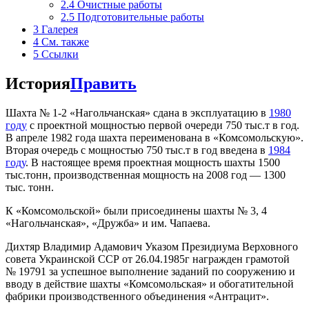
2.4
Очистные работы
2.5
Подготовительные работы
3
Галерея
4
См. также
5
Ссылки
История
Править
Шахта № 1-2 «Нагольчанская» сдана в эксплуатацию в
1980
году
с проектной мощностью первой очереди 750 тыс.т в год.
В апреле 1982 года шахта переименована в «Комсомольскую».
Вторая очередь с мощностью 750 тыс.т в год введена в
1984
году
. В настоящее время проектная мощность шахты 1500
тыс.тонн, производственная мощность на 2008 год — 1300
тыс. тонн.
К «Комсомольской» были присоединены шахты № 3, 4
«Нагольчанская», «Дружба» и им. Чапаева.
Дихтяр Владимир Адамович Указом Президиума Верховного
совета Украинской ССР от 26.04.1985г награжден грамотой
№ 19791 за успешное выполнение заданий по сооружению и
вводу в действие шахты «Комсомольская» и обогатительной
фабрики производственного объединения «Антрацит».