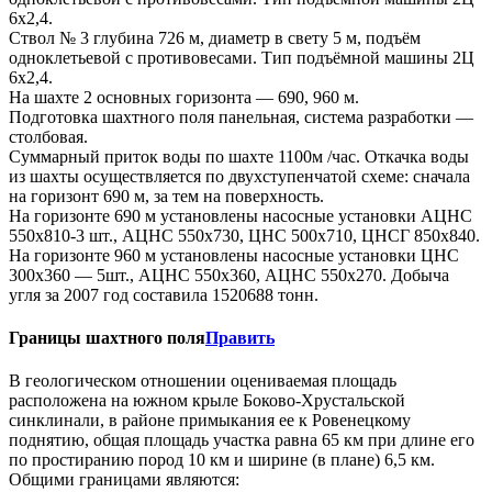
6x2,4.
Ствол № 3 глубина 726 м, диаметр в свету 5 м, подъём
одноклетьевой с противовесами. Тип подъёмной машины 2Ц
6x2,4.
На шахте 2 основных горизонта — 690, 960 м.
Подготовка шахтного поля панельная, система разработки —
столбовая.
Суммарный приток воды по шахте 1100м /час. Откачка воды
из шахты осуществляется по двухступенчатой схеме: сначала
на горизонт 690 м, за тем на поверхность.
На горизонте 690 м установлены насосные установки АЦНС
550x810-3 шт., АЦНС 550x730, ЦНС 500x710, ЦНСГ 850x840.
На горизонте 960 м установлены насосные установки ЦНС
300x360 — 5шт., АЦНС 550x360, АЦНС 550x270. Добыча
угля за 2007 год составила 1520688 тонн.
Границы шахтного поля
Править
В геологическом отношении оцениваемая площадь
расположена на южном крыле Боково-Хрустальской
синклинали, в районе примыкания ее к Ровенецкому
поднятию, общая площадь участка равна 65 км при длине его
по простиранию пород 10 км и ширине (в плане) 6,5 км.
Общими границами являются: