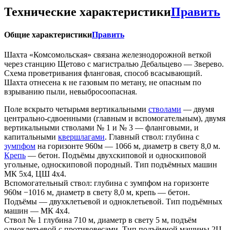
Технические характеристики
Править
Общие характеристики
Править
Шахта «Комсомольская» связана железнодорожной веткой
через станцию Щетово с магистралью Дебальцево — Зверево.
Схема проветривания фланговая, способ всасывающий.
Шахта отнесена к не газовым по метану, не опасным по
взрыванию пыли, невыбросоопасная.
Поле вскрыто четырьмя вертикальными
стволами
— двумя
центрально-сдвоенными (главным и вспомогательным), двумя
вертикальными стволами № 1 и № 3 — фланговыми, и
капитальными
квершлагами
. Главный ствол: глубина с
зумпфом
на горизонте 960м — 1066 м, диаметр в свету 8,0 м.
Крепь
— бетон. Подъёмы двухскиповой и односкиповой
угольные, односкиповой породный. Тип подъёмных машин
МК 5x4, ЦШ 4x4.
Вспомогательный ствол: глубина с зумпфом на горизонте
960м −1016 м, диаметр в свету 8,0 м, крепь — бетон.
Подъёмы — двухклетьевой и одноклетьевой. Тип подъёмных
машин — МК 4x4.
Ствол № 1 глубина 710 м, диаметр в свету 5 м, подъём
одноклетьевой с противовесами. Тип подъёмной машины 2Ц