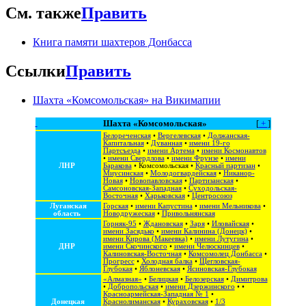
См. также
Править
Книга памяти шахтеров Донбасса
Ссылки
Править
Шахта «Комсомольская» на Викимапии
Шахта «Комсомольская»
[
+
]
Белореченская
•
Вергелевская
•
Должанская-
Капитальная
•
Дуванная
•
имени 19-го
Партсъезда
•
имени Артема
•
имени Космонавтов
•
имени Свердлова
•
имени Фрунзе
•
имени
ЛНР
Баракова
•
Комсомольская
•
Красный партизан
•
Миусинская
•
Молодогвардейская
•
Никанор-
Новая
•
Новопавловская
•
Партизанская
•
Самсоновская-Западная
•
Суходольская-
Восточная
•
Харьковская
•
Центросоюз
Луганская
Горская
•
имени Капустина
•
имени Мельникова
•
область
Новодружеская
•
Привольнянская
Горняк-95
•
Ждановская
•
Заря
•
Иловайская
•
имени Засядько
•
имени Калинина (Донецк)
•
имени Кирова (Макеевка)
•
имени Лутугина
•
ДНР
имени Скочинского
•
имени Челюскинцев
•
Калиновская-Восточная
•
Комсомолец Донбасса
•
Прогресс
•
Холодная балка
•
Щегловская-
Глубокая
•
Яблоневская
•
Ясиновская-Глубокая
«Алмазная»
•
Белицкая
•
Белозерская
•
Димитрова
•
Добропольская
•
имени Дзержинского
• •
Красноармейская-Западная № 1
•
Донецкая
Краснолиманская
•
Кураховская
•
1/3