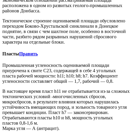
экономическом отношении рассматриваемая площадь
расположена в одном из развитых геолого-промышленных
районов Донбасса.
Тектоническое строение оцениваемой площади обусловлено
переходом Боково-Хрустальской синклинали в Донецкое
поднятие, в связи с чем шахтное поле, особенно в восточной
части, разбито рядом разрывных нарушений сбросового
характера на отдельные блоки.
Пласты
Править
Промышленная угленосность оцениваемой площади
приурочена к свите С23, содержащей в себе 4 угольных
пласта рабочей мощности: h11; h10; h8; h7. Коэффициент
угленосности составляет общий — 1,7, рабочий — 0,8.
В настоящее время пласт h11 не отрабатывается из-за сложных
тектонических условий -многочисленных сбросов,
микросбросов, в результате влияния которых нарушилась
устойчивость вмещающих пород, и зольность товарного угля
превышает кондиции. Пласт h7 — законсервирован.
Отрабатываются пласты h10 и h8, мощность угольных
пластов 0,8-1,6 м.
Марка угля — А (антрацит).