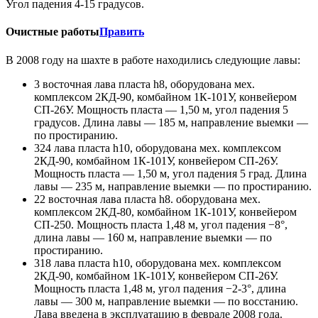
Угол падения 4-15 градусов.
Очистные работы
Править
В 2008 году на шахте в работе находились следующие лавы:
3 восточная лава пласта h8, оборудована мех.
комплексом 2КД-90, комбайном 1К-101У, конвейером
СП-26У. Мощность пласта — 1,50 м, угол падения 5
градусов. Длина лавы — 185 м, направление выемки —
по простиранию.
324 лава пласта h10, оборудована мех. комплексом
2КД-90, комбайном 1К-101У, конвейером СП-26У.
Мощность пласта — 1,50 м, угол падения 5 град. Длина
лавы — 235 м, направление выемки — по простиранию.
22 восточная лава пласта h8. оборудована мех.
комплексом 2КД-80, комбайном 1К-101У, конвейером
СП-250. Мощность пласта 1,48 м, угол падения −8°,
длина лавы — 160 м, направление выемки — по
простиранию.
318 лава пласта h10, оборудована мех. комплексом
2КД-90, комбайном 1К-101У, конвейером СП-26У.
Мощность пласта 1,48 м, угол падения −2-3°, длина
лавы — 300 м, направление выемки — по восстанию.
Лава введена в эксплуатацию в феврале 2008 года.