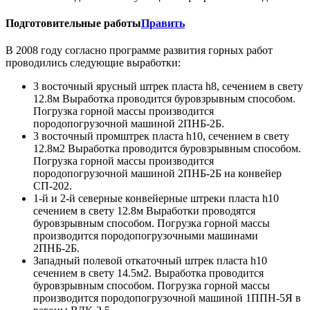
Подготовительные работы
Править
В 2008 году согласно программе развития горных работ
проводились следующие выработки:
3 восточный ярусный штрек пласта h8, сечением в свету
12.8м Выработка проводится буровзрывным способом.
Погрузка горной массы производится
породопогрузочной машиной 2ПНБ-2Б.
3 восточный промштрек пласта h10, сечением в свету
12.8м2 Выработка проводится буровзрывным способом.
Погрузка горной массы производится
породопогрузочной машиной 2ПНБ-2Б на конвейер
СП-202.
1-й и 2-й северные конвейерные штреки пласта h10
сечением в свету 12.8м Выработки проводятся
буровзрывным способом. Погрузка горной массы
производится породопогрузочными машинами
2ПНБ-2Б.
Западный полевой откаточный штрек пласта h10
сечением в свету 14.5м2. Выработка проводится
буровзрывным способом. Погрузка горной массы
производится породопогрузочной машиной 1ППН-5Я в