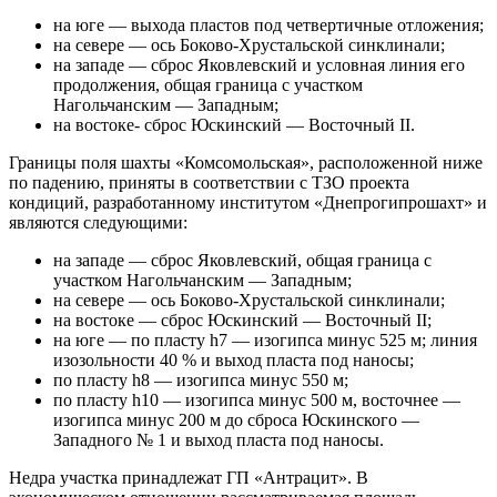
на юге — выхода пластов под четвертичные отложения;
на севере — ось Боково-Хрустальской синклинали;
на западе — сброс Яковлевский и условная линия его
продолжения, общая граница с участком
Нагольчанским — Западным;
на востоке- сброс Юскинский — Восточный II.
Границы поля шахты «Комсомольская», расположенной ниже
по падению, приняты в соответствии с ТЗО проекта
кондиций, разработанному институтом «Днепрогипрошахт» и
являются следующими:
на западе — сброс Яковлевский, общая граница с
участком Нагольчанским — Западным;
на севере — ось Боково-Хрустальской синклинали;
на востоке — сброс Юскинский — Восточный II;
на юге — по пласту h7 — изогипса минус 525 м; линия
изозольности 40 % и выход пласта под наносы;
по пласту h8 — изогипса минус 550 м;
по пласту h10 — изогипса минус 500 м, восточнее —
изогипса минус 200 м до сброса Юскинского —
Западного № 1 и выход пласта под наносы.
Недра участка принадлежат ГП «Антрацит». В