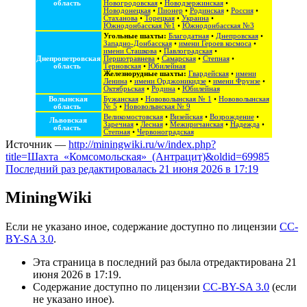
область
Новогродовская
•
Новодзержинская
•
Новодонецкая
•
Пионер
•
Родинская
•
Россия
•
Стаханова
•
Торецкая
•
Украина
•
Южнодонбасская №1
•
Южнодонбасская №3
Угольные шахты:
Благодатная
•
Днепровская
•
Западно-Донбасская
•
имени Героев космоса
•
имени Сташкова
•
Павлоградская
•
Днепропетровская
Першотравнева
•
Самарская
•
Степная
•
область
Терновская
•
Юбилейная
Железнорудные шахты:
Гвардейская
•
имени
Ленина
•
имени Орджоникидзе
•
имени Фрунзе
•
Октябрьская
•
Родина
•
Юбилейная
Волынская
Бужанская
•
Нововолынская № 1
•
Нововолынская
область
№ 5
•
Нововолынская № 9
Великомостовская
•
Визейская
•
Возрождение
•
Львовская
Заречная
•
Лесная
•
Межиричанская
•
Надежда
•
область
Степная
•
Червоноградская
Источник —
http://miningwiki.ru/w/index.php?
title=Шахта_«Комсомольская»_(Антрацит)&oldid=69985
Последний раз редактировалась 21 июня 2026 в 17:19
MiningWiki
Если не указано иное, содержание доступно по лицензии
CC-
BY-SA 3.0
.
Эта страница в последний раз была отредактирована 21
июня 2026 в 17:19.
Содержание доступно по лицензии
CC-BY-SA 3.0
(если
не указано иное).