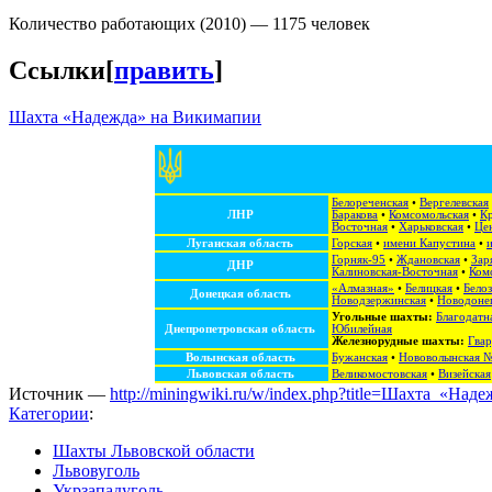
Количество работающих (2010) — 1175 человек
Ссылки
[
править
]
Шахта «Надежда» на Викимапии
Белореченская
•
Вергелевская
ЛНР
Баракова
•
Комсомольская
•
Кр
Восточная
•
Харьковская
•
Це
Луганская область
Горская
•
имени Капустина
•
Горняк-95
•
Ждановская
•
Зар
ДНР
Калиновская-Восточная
•
Ком
«Алмазная»
•
Белицкая
•
Белоз
Донецкая область
Новодзержинская
•
Новодоне
Угольные шахты:
Благодатн
Днепропетровская область
Юбилейная
Железнорудные шахты:
Гвар
Волынская область
Бужанская
•
Нововолынская 
Львовская область
Великомостовская
•
Визейская
Источник —
http://miningwiki.ru/w/index.php?title=Шахта_«На
Категории
:
Шахты Львовской области
Львовуголь
Укрзападуголь