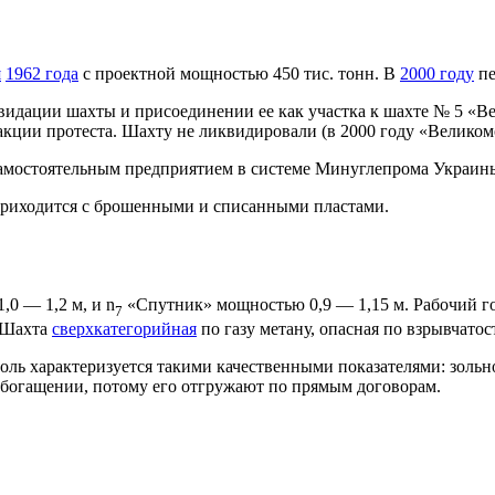
я
1962 года
с проектной мощностью 450 тис. тонн. В
2000 году
пе
квидации шахты и присоединении ее как участка к шахте № 5 «В
кции протеста. Шахту не ликвидировали (в 2000 году «Великомо
самостоятельным предприятием в системе Минуглепрома Украин
 приходится с брошенными и списанными пластами.
0 — 1,2 м, и n
«Спутник» мощностью 0,9 — 1,15 м. Рабочий го
7
. Шахта
сверхкатегорийная
по газу метану, опасная по взрывчато
ль характеризуется такими качественными показателями: зольно
 обогащении, потому его отгружают по прямым договорам.