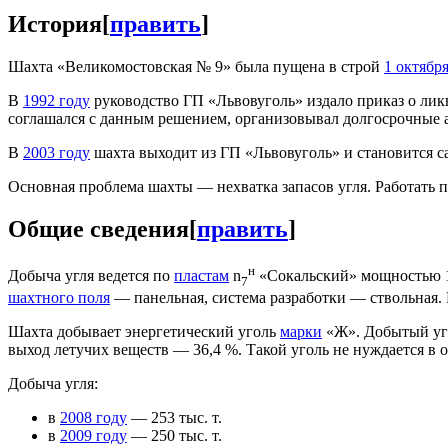
История
[
править
]
Шахта «Великомостовская № 9» была пущена в строй
1 октябр
В
1992 году
руководство ГП «Львов­уголь» издало приказ о ли
соглашался с данным решением, организовывал долгосрочные а
В
2003 году
шахта выходит из ГП «Львовуголь» и становится 
Основная проблема шахты — нехватка запасов угля. Работать
Общие сведения
[
править
]
н
Добыча угля ведется по
пластам
n
«Сокальский» мощностью 1,
7
шахтного поля
— панельная, система разработки — ствольная
Шахта добывает энергетический уголь
марки
«Ж». Добытый уго
выход летучих веществ — 36,4 %. Такой уголь не нуждается в
Добыча угля:
в
2008 году
— 253 тыс. т.
в
2009 году
— 250 тыс. т.