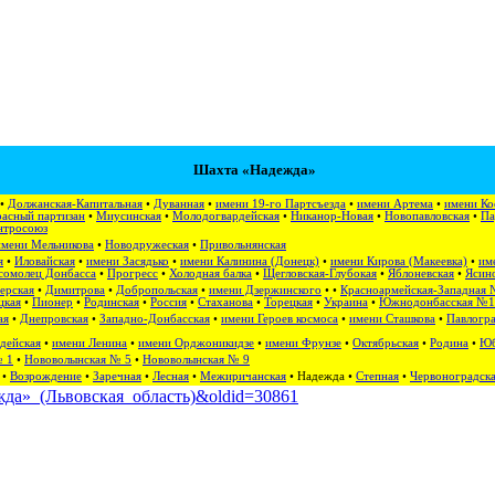
Шахта «Надежда»
•
Должанская-Капитальная
•
Дуванная
•
имени 19-го Партсъезда
•
имени Артема
•
имени Ко
асный партизан
•
Миусинская
•
Молодогвардейская
•
Никанор-Новая
•
Новопавловская
•
Па
нтросоюз
имени Мельникова
•
Новодружеская
•
Привольнянская
я
•
Иловайская
•
имени Засядько
•
имени Калинина (Донецк)
•
имени Кирова (Макеевка)
•
им
сомолец Донбасса
•
Прогресс
•
Холодная балка
•
Щегловская-Глубокая
•
Яблоневская
•
Ясино
ерская
•
Димитрова
•
Добропольская
•
имени Дзержинского
• •
Красноармейская-Западная 
цкая
•
Пионер
•
Родинская
•
Россия
•
Стаханова
•
Торецкая
•
Украина
•
Южнодонбасская №1
ая
•
Днепровская
•
Западно-Донбасская
•
имени Героев космоса
•
имени Сташкова
•
Павлогра
дейская
•
имени Ленина
•
имени Орджоникидзе
•
имени Фрунзе
•
Октябрьская
•
Родина
•
Юб
№ 1
•
Нововолынская № 5
•
Нововолынская № 9
•
Возрождение
•
Заречная
•
Лесная
•
Межиричанская
•
Надежда
•
Степная
•
Червоноградск
дежда»_(Львовская_область)&oldid=30861