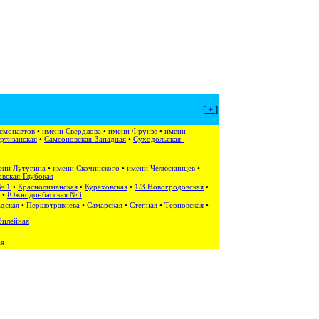
[
+
]
смонавтов
•
имени Свердлова
•
имени Фрунзе
•
имени
ртизанская
•
Самсоновская-Западная
•
Суходольская-
ени Лутугина
•
имени Скочинского
•
имени Челюскинцев
•
вская-Глубокая
№ 1
•
Краснолиманская
•
Кураховская
•
1/3 Новогродовская
•
•
Южнодонбасская №3
дская
•
Першотравнева
•
Самарская
•
Степная
•
Терновская
•
илейная
ая