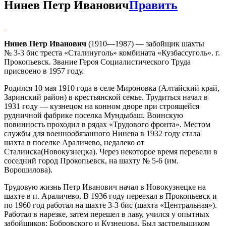
Нинев Петр Иванович
Править
Нинев Петр Иванович
(1910—1987) — забойщик шахты
№ 3-3 бис треста «Сталинуголь» комбината «Кузбассуголь». г.
Прокопьевск. Звание Героя Социалистического Труда
присвоено в 1957 году.
Родился 10 мая 1910 года в селе Мироновка (Алтайский край,
Заринский район) в крестьянской семье. Трудиться начал в
1931 году — кузнецом на конном дворе при строящейся
рудничной фабрике поселка Мундыбаш. Воинскую
повинность проходил в рядах «Трудового фронта». Местом
службы для военнообязанного Нинева в 1932 году стала
шахта в поселке Араличево, недалеко от
Сталинска(Новокузнецка). Через некоторое время перевели в
соседний город Прокопьевск, на шахту № 5-6 (им.
Ворошилова).
Трудовую жизнь Петр Иванович начал в Новокузнецке на
шахте в п. Араличево. В 1936 году переехал в Прокопьевск и
по 1960 год работал на шахте 3-3 бис (шахта «Центральная»).
Работал в нарезке, затем перешел в лаву, учился у опытных
забойщиков: Бобровского и Кузнецова. Был застрельщиком