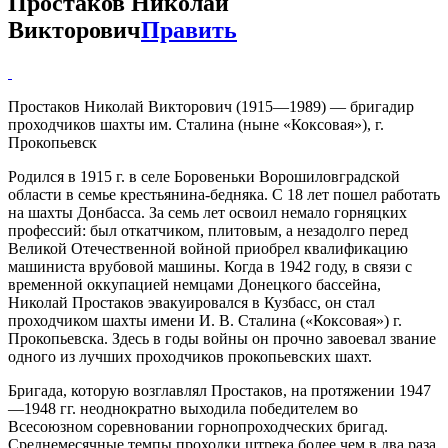
Простаков Николай
Викторович
Править
Простаков Николай Викторович (1915—1989) — бригадир
проходчиков шахты им. Сталина (ныне «Коксовая»), г.
Прокопьевск
Родился в 1915 г. в селе Боровеньки Ворошиловградской
области в семье крестьянина-бедняка. С 18 лет пошел работать
на шахты Донбасса. За семь лет освоил немало горняцких
профессий: был откатчиком, плитовым, а незадолго перед
Великой Отечественной войной приобрел квалификацию
машиниста врубовой машины. Когда в 1942 году, в связи с
временной оккупацией немцами Донецкого бассейна,
Николай Простаков эвакуировался в Кузбасс, он стал
проходчиком шахты имени И. В. Сталина («Коксовая») г.
Прокопьевска. Здесь в годы войны он прочно завоевал звание
одного из лучших проходчиков прокопьевских шахт.
Бригада, которую возглавлял Простаков, на протяжении 1947
—1948 гг. неоднократно выходила победителем во
Всесоюзном соревновании горнопроходческих бригад.
Среднемесячные темпы проходки штрека более чем в два раза