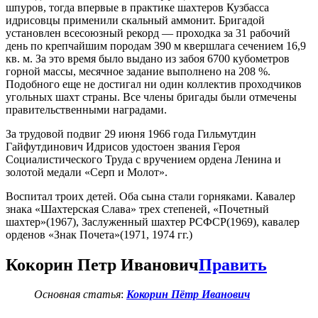
шпуров, тогда впервые в практике шахтеров Кузбасса
идрисовцы применили скальный аммонит. Бригадой
установлен всесоюзный рекорд — проходка за 31 рабочий
день по крепчайшим породам 390 м квершлага сечением 16,9
кв. м. За это время было выдано из забоя 6700 кубометров
горной массы, месячное задание выполнено на 208 %.
Подобного еще не достигал ни один коллектив проходчиков
угольных шахт страны. Все члены бригады были отмечены
правительственными наградами.
За трудовой подвиг 29 июня 1966 года Гильмутдин
Гайфутдинович Идрисов удостоен звания Героя
Социалистического Труда с вручением ордена Ленина и
золотой медали «Серп и Молот».
Воспитал троих детей. Оба сына стали горняками. Кавалер
знака «Шахтерская Слава» трех степеней, «Почетный
шахтер»(1967), Заслуженный шахтер РСФСР(1969), кавалер
орденов «Знак Почета»(1971, 1974 гг.)
Кокорин Петр Иванович
Править
Основная статья
:
Кокорин Пётр Иванович