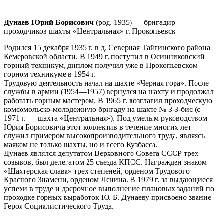
Дунаев Юрий Борисович
(род. 1935) — бригадир
проходчиков шахты «Центральная» г. Прокопьевск
Родился 15 декабря 1935 г. в д. Северная Тайгинского района
Кемеровской области. В 1949 г. поступил в Осинниковский
горный техникум, диплом получил уже в Прокопьевском
горном техникуме в 1954 г.
Трудовую деятельность начал на шахте «Черная гора». После
службы в армии (1954—1957) вернулся на шахту и продолжал
работать горным мастером. В 1965 г. возглавил проходческую
комсомольско-молодежную бригаду на шахте № 3-3-бис (с
1971 г. — шахта «Центральная»). Под умелым руководством
Юрия Борисовича этот коллектив в течение многих лет
служил примером высокопроизводительного труда, являясь
маяком не только шахты, но и всего Кузбасса.
Дунаев являлся депутатом Верховного Совета СССР трех
созывов, был делегатом 25 съезда КПСС. Награжден знаком
«Шахтерская слава» трех степеней, орденом Трудового
Красного Знамени, орденом Ленина. В 1979 г. за выдающиеся
успехи в труде и досрочное выполнение плановых заданий по
проходке горных выработок Ю. Б. Дунаеву присвоено звание
Героя Социалистического Труда.