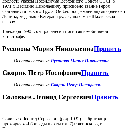
доблесть указом Президиума Верховного Совета СССР в
1971 г. Василию Николаевичу присвоено звание Героя
Социалистического Труда. Он был награжден двумя орденами
Ленина, медалью «Ветеран труда», знаками «Шахтерская
слава».
1 декабря 1990 г. он трагически погиб автомобильной
катастрофе.
Русанова Мария Николаевна
Править
Основная статья
:
Русанова Мария Николаевна
Скорик Петр Иосифович
Править
Основная статья
:
Скорик Петр Иосифович
Соловьев Леонид Сергеевич
Править
Соловьев Леонид Сергеевич (род. 1932) — бригадир
проходческой бригады шахты им. Дзержинского, г.