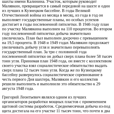
шахты имени Калинина. Участок, которым руководит
Малявкин, превращается в самый передовой на шахте и один
из лучших в Кузнецком бассейне. В годы Великой
Отечественной войны из месяца в месяц, из года в год он
выполняет государственные планы, но особых успехов
достигает в годы послевоенной пятилетки. В 1946 году план
по участку Малявкина выполнен на 110 процентов. Во втором
году послевоенной пятилетки добыча значительно
увеличилась. План был выполнен досрочно с превышением
на 19,5 процента. В 1948 и 1949 годах Малявкин продолжает
увеличивать добычу угля и значительно перевыполнять
государственный план. За три с половиной года
послевоенной пятилетки он добыл сверх плана более 58 тысяч
тонн угля. Принимая план 1948 года, он вместе с коллективом
своего участка взял социалистическое обязательство выдать
сверх плана 12 тысяч тони угля. Когда же по Кузнецкому
бассейну развернулось социалистическое соревнование в
честь первого Дня шахтера, Малявкин и его коллектив
решили выполнить и выполнили это обязательство к 29
августа 1948 года.
Григорий Леонтьевич являлся одним из лучших
организаторов разработки мощных пластов с применением
щитовой системы разработок. Среднемесячная добыча из-под
щита достигала на его участке 11 тысяч тонн, что почти в два