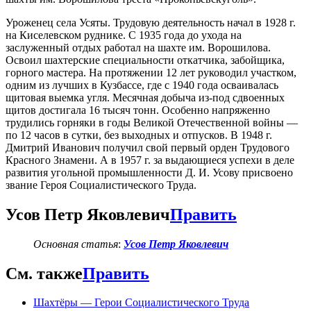
Уроженец села Усяты. Трудовую деятельность начал в 1928 г.
на Киселевском руднике. С 1935 года до ухода на
заслуженный отдых работал на шахте им. Ворошилова.
Освоил шахтерские специальности откатчика, забойщика,
горного мастера. На протяжении 12 лет руководил участком,
одним из лучших в Кузбассе, где с 1940 года осваивалась
щитовая выемка угля. Месячная добыча из-под сдвоенных
щитов достигала 16 тысяч тонн. Особенно напряженно
трудились горняки в годы Великой Отечественной войны —
по 12 часов в сутки, без выходных и отпусков. В 1948 г.
Дмитрий Иванович получил свой первый орден Трудового
Красного Знамени. А в 1957 г. за выдающиеся успехи в деле
развития угольной промышленности Д. И. Усову присвоено
звание Героя Социалистического Труда.
Усов Петр Яковлевич
Править
Основная статья
:
Усов Петр Яковлевич
См. также
Править
Шахтёры — Герои Социалистического Труда