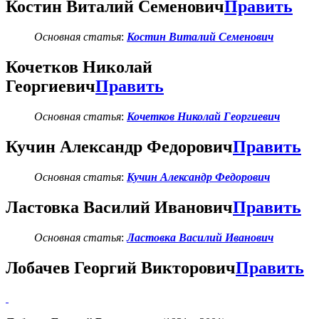
Костин Виталий Семенович
Править
Основная статья
:
Костин Виталий Семенович
Кочетков Николай
Георгиевич
Править
Основная статья
:
Кочетков Николай Георгиевич
Кучин Александр Федорович
Править
Основная статья
:
Кучин Александр Федорович
Ластовка Василий Иванович
Править
Основная статья
:
Ластовка Василий Иванович
Лобачев Георгий Викторович
Править