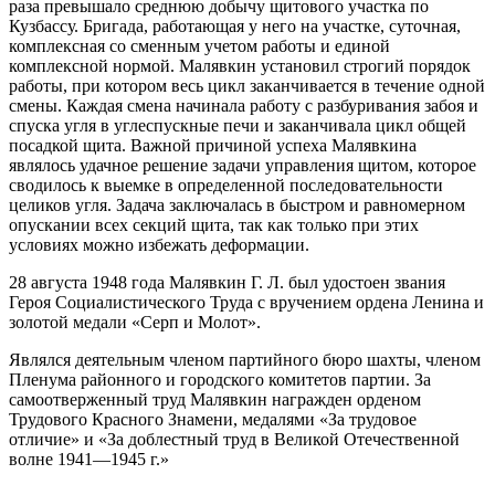
раза превышало среднюю добычу щитового участка по
Кузбассу. Бригада, работающая у него на участке, суточная,
комплексная со сменным учетом работы и единой
комплексной нормой. Малявкин установил строгий порядок
работы, при котором весь цикл заканчивается в течение одной
смены. Каждая смена начинала работу с разбуривания забоя и
спуска угля в углеспускные печи и заканчивала цикл общей
посадкой щита. Важной причиной успеха Малявкина
являлось удачное решение задачи управления щитом, которое
сводилось к выемке в определенной последовательности
целиков угля. Задача заключалась в быстром и равномерном
опускании всех секций щита, так как только при этих
условиях можно избежать деформации.
28 августа 1948 года Малявкин Г. Л. был удостоен звания
Героя Социалистического Труда с вручением ордена Ленина и
золотой медали «Серп и Молот».
Являлся деятельным членом партийного бюро шахты, членом
Пленума районного и городского комитетов партии. За
самоотверженный труд Малявкин награжден орденом
Трудового Красного Знамени, медалями «За трудовое
отличие» и «За доблестный труд в Великой Отечественной
волне 1941—1945 г.»