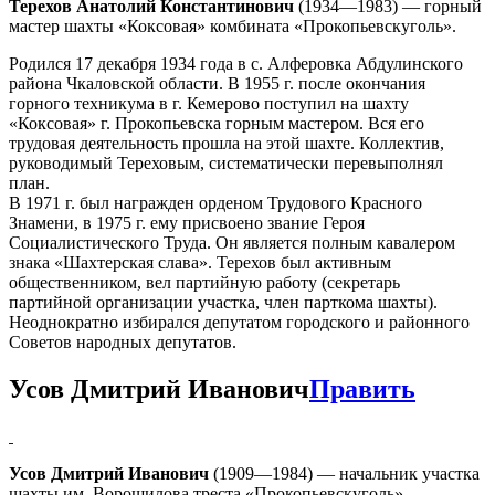
Терехов Анатолий Константинович
(1934—1983) — горный
мастер шахты «Коксовая» комбината «Прокопьевскуголь».
Родился 17 декабря 1934 года в с. Алферовка Абдулинского
района Чкаловской области. В 1955 г. после окончания
горного техникума в г. Кемерово поступил на шахту
«Коксовая» г. Прокопьевска горным мастером. Вся его
трудовая деятельность прошла на этой шахте. Коллектив,
руководимый Тереховым, систематически перевыполнял
план.
В 1971 г. был награжден орденом Трудового Красного
Знамени, в 1975 г. ему присвоено звание Героя
Социалистического Труда. Он является полным кавалером
знака «Шахтерская слава». Терехов был активным
общественником, вел партийную работу (секретарь
партийной организации участка, член парткома шахты).
Неоднократно избирался депутатом городского и районного
Советов народных депутатов.
Усов Дмитрий Иванович
Править
Усов Дмитрий Иванович
(1909—1984) — начальник участка
шахты им. Ворошилова треста «Прокопьевскуголь».