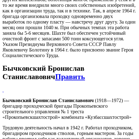
то же время внедрили много своих собственных изобретений,
как в организации труда, так и в технике. Так, в апреле 1964 г.
бригада организовала проходку одновременно двух
выработок по одному пласту — навстречу друг другу. За один
месяц они прошли 1040 м. При обычных темпах эта работа
заняла бы 5-6 месяцев. Шахте был обеспечен устойчивый
очистной фронт с запасами 500 тонн коксующегося угля.
Указом Президиума Верховного Совета СССР Павлу
Яковлевичу Болотину в 1964 г. было присвоено звание Героя
Социалистического Труда.
Бычковский Бронислав
Станиславович
Править
Бычковский Бронислав Станиславович
(1918—1972) —
бригадир проходческой бригады Прокопьевского
строительного управления № 1 треста
«Прокопьевскшахтострой» комбината «Кузбассшахтострой»
Трудовую деятельность начал в 1942 г. Работал проходчиком,
бригадиром проходчиков стволов, горным мастером. За годы
работы проявил себя как талантливый организатор, хорошо