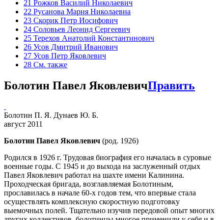
21
Рожков Василий Николаевич
22
Русанова Мария Николаевна
23
Скорик Петр Иосифович
24
Соловьев Леонид Сергеевич
25
Терехов Анатолий Константинович
26
Усов Дмитрий Иванович
27
Усов Петр Яковлевич
28
См. также
Болотин Павел Яковлевич
Править
Болотин П. Я. Дунаев Ю. Б.
август 2011
Болотин Павел Яковлевич
(род. 1926)
Родился в 1926 г. Трудовая биография его началась в суровые
военные годы. С 1945 и до выхода на заслуженный отдых
Павел Яковлевич работал на шахте имени Калинина.
Проходческая бригада, возглавляемая Болотиным,
прославилась в начале 60-х годов тем, что впервые стала
осуществлять комплексную скоростную подготовку
выемочных полей. Тщательно изучив передовой опыт многих
других коллективов, болотинцы многое применили у себя и в