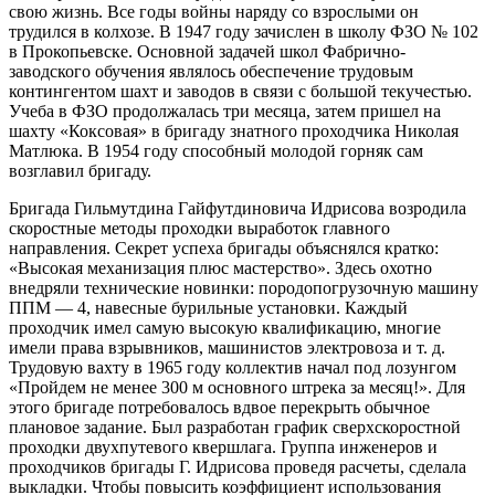
свою жизнь. Все годы войны наряду со взрослыми он
трудился в колхозе. В 1947 году зачислен в школу ФЗО № 102
в Прокопьевске. Основной задачей школ Фабрично-
заводского обучения являлось обеспечение трудовым
контингентом шахт и заводов в связи с большой текучестью.
Учеба в ФЗО продолжалась три месяца, затем пришел на
шахту «Коксовая» в бригаду знатного проходчика Николая
Матлюка. В 1954 году способный молодой горняк сам
возглавил бригаду.
Бригада Гильмутдина Гайфутдиновича Идрисова возродила
скоростные методы проходки выработок главного
направления. Секрет успеха бригады объяснялся кратко:
«Высокая механизация плюс мастерство». Здесь охотно
внедряли технические новинки: породопогрузочную машину
ППМ — 4, навесные бурильные установки. Каждый
проходчик имел самую высокую квалификацию, многие
имели права взрывников, машинистов электровоза и т. д.
Трудовую вахту в 1965 году коллектив начал под лозунгом
«Пройдем не менее 300 м основного штрека за месяц!». Для
этого бригаде потребовалось вдвое перекрыть обычное
плановое задание. Был разработан график сверхскоростной
проходки двухпутевого квершлага. Группа инженеров и
проходчиков бригады Г. Идрисова проведя расчеты, сделала
выкладки. Чтобы повысить коэффициент использования