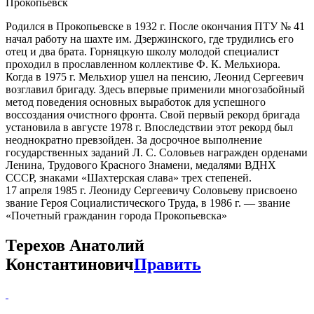
Прокопьевск
Родился в Прокопьевске в 1932 г. После окончания ПТУ № 41
начал работу на шахте им. Дзержинского, где трудились его
отец и два брата. Горняцкую школу молодой специалист
проходил в прославленном коллективе Ф. К. Мельхиора.
Когда в 1975 г. Мельхиор ушел на пенсию, Леонид Сергеевич
возглавил бригаду. Здесь впервые применили многозабойный
метод поведения основных выработок для успешного
воссоздания очистного фронта. Свой первый рекорд бригада
установила в августе 1978 г. Впоследствии этот рекорд был
неоднократно превзойден. За досрочное выполнение
государственных заданий Л. С. Соловьев награжден орденами
Ленина, Трудового Красного Знамени, медалями ВДНХ
СССР, знаками «Шахтерская слава» трех степеней.
17 апреля 1985 г. Леониду Сергеевичу Соловьеву присвоено
звание Героя Социалистического Труда, в 1986 г. — звание
«Почетный гражданин города Прокопьевска»
Терехов Анатолий
Константинович
Править