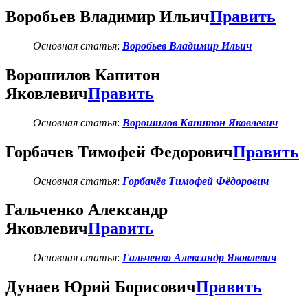
Воробьев Владимир Ильич
Править
Основная статья
:
Воробьев Владимир Ильич
Ворошилов Капитон
Яковлевич
Править
Основная статья
:
Ворошилов Капитон Яковлевич
Горбачев Тимофей Федорович
Править
Основная статья
:
Горбачёв Тимофей Фёдорович
Гальченко Александр
Яковлевич
Править
Основная статья
:
Гальченко Александр Яковлевич
Дунаев Юрий Борисович
Править