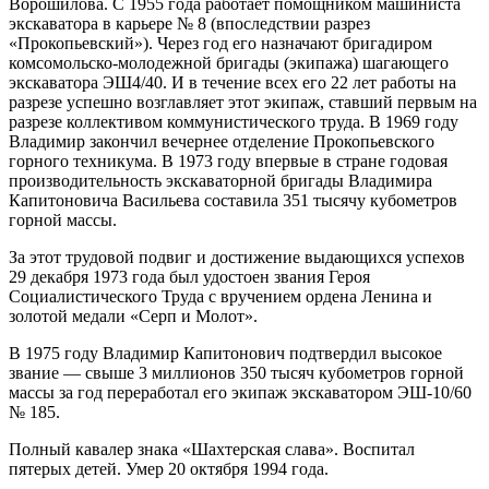
Ворошилова. С 1955 года работает помощником машиниста
экскаватора в карьере № 8 (впоследствии разрез
«Прокопьевский»). Через год его назначают бригадиром
комсомольско-молодежной бригады (экипажа) шагающего
экскаватора ЭШ4/40. И в течение всех его 22 лет работы на
разрезе успешно возглавляет этот экипаж, ставший первым на
разрезе коллективом коммунистического труда. В 1969 году
Владимир закончил вечернее отделение Прокопьевского
горного техникума. В 1973 году впервые в стране годовая
производительность экскаваторной бригады Владимира
Капитоновича Васильева составила 351 тысячу кубометров
горной массы.
За этот трудовой подвиг и достижение выдающихся успехов
29 декабря 1973 года был удостоен звания Героя
Социалистического Труда с вручением ордена Ленина и
золотой медали «Серп и Молот».
В 1975 году Владимир Капитонович подтвердил высокое
звание — свыше 3 миллионов 350 тысяч кубометров горной
массы за год переработал его экипаж экскаватором ЭШ-10/60
№ 185.
Полный кавалер знака «Шахтерская слава». Воспитал
пятерых детей. Умер 20 октября 1994 года.