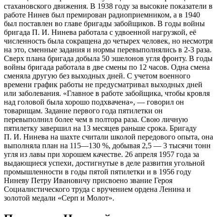
стахановского движения. В 1938 году за высокие показатели в
работе Нинев был премирован радиоприемником, а в 1940
был поставлен во главе бригады забойщиков. В годы войны
бригада П. И. Нинева работала с удвоенной нагрузкой, её
численность была сокращена до четырех человек, но несмотря
на это, сменные задания и нормы перевыполнялись в 2-3 раза.
Сверх плана бригада добыла 50 эшелонов угля фронту. В годы
войны бригада работала в две смены по 12 часов. Одна смена
сменяла другую без выходных дней. С учетом военного
времени график работы не предусматривал выходных дней
или заболевания. «Главное в работе забойщика, чтобы кровля
над головой была хорошо подхвачена», — говорил он
товарищам. Задание первого года пятилетки он
перевыполнил более чем в полтора раза. Свою личную
пятилетку завершил на 13 месяцев раньше срока. Бригаду
П. И. Нинева на шахте считали школой передового опыта, она
выполняла план на 115—130 %, добывая 2,5 — 3 тысячи тонн
угля из лавы при хорошем качестве. 26 апреля 1957 года за
выдающиеся успехи, достигнутые в деле развития угольной
промышленности в годы пятой пятилетки и в 1956 году
Ниневу Петру Ивановичу присвоено звание Героя
Социалистического труда с вручением ордена Ленина и
золотой медали «Серп и Молот».