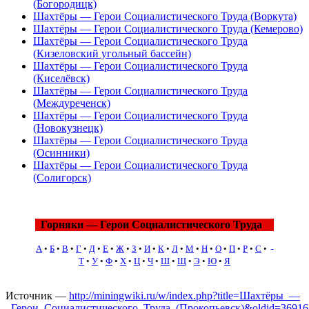
(Богородицк)
Шахтёры — Герои Социалистического Труда (Воркута)
Шахтёры — Герои Социалистического Труда (Кемерово)
Шахтёры — Герои Социалистического Труда
(Кизеловский угольный бассейн)
Шахтёры — Герои Социалистического Труда
(Киселёвск)
Шахтёры — Герои Социалистического Труда
(Междуреченск)
Шахтёры — Герои Социалистического Труда
(Новокузнецк)
Шахтёры — Герои Социалистического Труда
(Осинники)
Шахтёры — Герои Социалистического Труда
(Солигорск)
Горняки — Герои Социалистического Труда
А
•
Б
•
В
•
Г
•
Д
•
Е
•
Ж
•
З
•
И
•
К
•
Л
•
М
•
Н
•
О
•
П
•
Р
•
С
•
Т
•
У
•
Ф
•
Х
•
Ц
•
Ч
•
Ш
•
Щ
•
Э
•
Ю
•
Я
Источник —
http://miningwiki.ru/w/index.php?title=Шахтёры_—
_Герои_Социалистического_Труда_(Прокопьевск)&oldid=36916