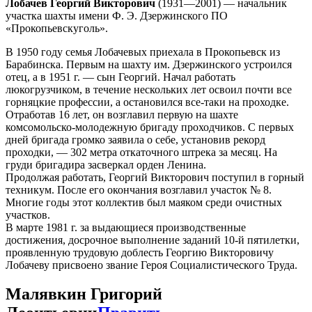
Лобачев Георгий Викторович
(1931—2001) — начальник
участка шахты имени Ф. Э. Дзержинского ПО
«Прокопьевскуголь».
В 1950 году семья Лобачевых приехала в Прокопьевск из
Барабинска. Первым на шахту им. Дзержинского устроился
отец, а в 1951 г. — сын Георгий. Начал работать
люкогрузчиком, в течение нескольких лет освоил почти все
горняцкие профессии, а остановился все-таки на проходке.
Отработав 16 лет, он возглавил первую на шахте
комсомольско-молодежную бригаду проходчиков. С первых
дней бригада громко заявила о себе, установив рекорд
проходки, — 302 метра откаточного штрека за месяц. На
груди бригадира засверкал орден Ленина.
Продолжая работать, Георгий Викторович поступил в горный
техникум. После его окончания возглавил участок № 8.
Многие годы этот коллектив был маяком среди очистных
участков.
В марте 1981 г. за выдающиеся производственные
достижения, досрочное выполнение заданий 10-й пятилетки,
проявленную трудовую доблесть Георгию Викторовичу
Лобачеву присвоено звание Героя Социалистического Труда.
Малявкин Григорий