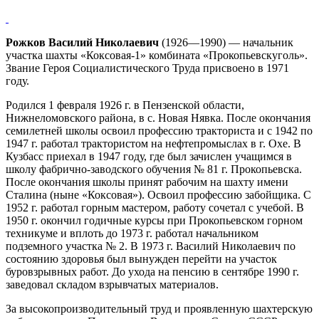
Рожков Василий Николаевич
(1926—1990) — начальник
участка шахты «Коксовая-1» комбината «Прокопьевскуголь».
Звание Героя Социалистического Труда присвоено в 1971
году.
Родился 1 февраля 1926 г. в Пензенской области,
Нижнеломовского района, в с. Новая Нявка. После окончания
семилетней школы освоил профессию тракториста и с 1942 по
1947 г. работал трактористом на нефтепромыслах в г. Охе. В
Кузбасс приехал в 1947 году, где был зачислен учащимся в
школу фабрично-заводского обучения № 81 г. Прокопьевска.
После окончания школы принят рабочим на шахту имени
Сталина (ныне «Коксовая»). Освоил профессию забойщика. С
1952 г. работал горным мастером, работу сочетал с учебой. В
1950 г. окончил годичные курсы при Прокопьевском горном
техникуме и вплоть до 1973 г. работал начальником
подземного участка № 2. В 1973 г. Василий Николаевич по
состоянию здоровья был вынужден перейти на участок
буровзрывных работ. До ухода на пенсию в сентябре 1990 г.
заведовал складом взрывчатых материалов.
За высокопроизводительный труд и проявленную шахтерскую