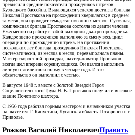
превысили средние показатели проходчиков штреков
Кузнецкого бассейна. Выдающихся успехов достигла бригада
Николая Простакова на прохождении квершлагов; в среднем
за месяц она проходит семьдесят погонных метров. Суточная,
комплексная бригада Простакова состояла из девяти человек.
Ежесменно на работу в забой выходили два-три проходчика.
Каждое звено проходчиков выполняло за смену весь цикл
операций по прохождению штрека. На протяжении
нескольких лет бригада проходчиков Николая Простакова
систематически, из месяца в месяц, перевыполняла планы.
Мастер скоростной проходки, шахтер-новатор Простаков
всегда шел впереди соревнующихся. Он взялся выполнить
личную пятилетнюю норму в четыре года. И это
обязательство он выполнил с честью.
В августе 1948 г. вместе с Золотой Звездой Героя
Социалистического Труда Н. В. Простаков получил и высокое
звание Почетного шахтера.
С 1956 года работал горным мастером и начальником участка
на шахте им. Г. Капустина, Луганская область. Похоронен в г.
Приволье.
Рожков Василий Николаевич
Править