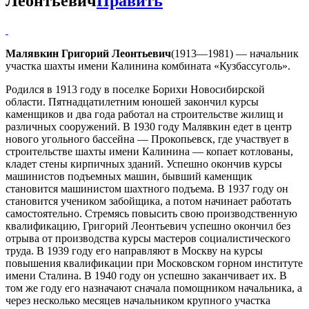
Леонтьевич
Править
Малявкин Григорий Леонтьевич
(1913—1981) — начальник
участка шахты имени Калинина комбината «Кузбассуголь».
Родился в 1913 году в поселке Борихи Новосибирской
области. Пятнадцатилетним юношей закончил курсы
каменщиков и два года работал на строительстве жилищ и
различных сооружений. В 1930 году Малявкин едет в центр
нового угольного бассейна — Прокопьевск, где участвует в
строительстве шахты имени Калинина — копает котлованы,
кладет стены кирпичных зданий. Успешно окончив курсы
машинистов подъемных машин, бывший каменщик
становится машинистом шахтного подъема. В 1937 году он
становится учеником забойщика, а потом начинает работать
самостоятельно. Стремясь повысить свою производственную
квалификацию, Григорий Леонтьевич успешно окончил без
отрыва от производства курсы мастеров социалистического
труда. В 1939 году его направляют в Москву на курсы
повышения квалификации при Московском горном институте
имени Сталина. В 1940 году он успешно заканчивает их. В
том же году его назначают сначала помощником начальника, а
через несколько месяцев начальником крупного участка