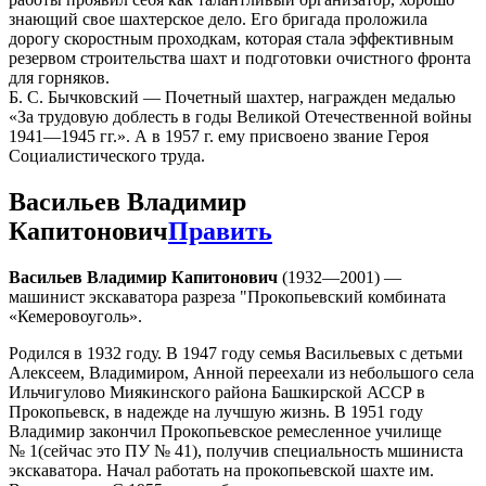
знающий свое шахтерское дело. Его бригада проложила
дорогу скоростным проходкам, которая стала эффективным
резервом строительства шахт и подготовки очистного фронта
для горняков.
Б. С. Бычковский — Почетный шахтер, награжден медалью
«За трудовую доблесть в годы Великой Отечественной войны
1941—1945 гг.». А в 1957 г. ему присвоено звание Героя
Социалистического труда.
Васильев Владимир
Капитонович
Править
Васильев Владимир Капитонович
(1932—2001) —
машинист экскаватора разреза "Прокопьевский комбината
«Кемеровоуголь».
Родился в 1932 году. В 1947 году семья Васильевых с детьми
Алексеем, Владимиром, Анной переехали из небольшого села
Ильчигулово Миякинского района Башкирской АССР в
Прокопьевск, в надежде на лучшую жизнь. В 1951 году
Владимир закончил Прокопьевское ремесленное училище
№ 1(сейчас это ПУ № 41), получив специальность мшиниста
экскаватора. Начал работать на прокопьевской шахте им.