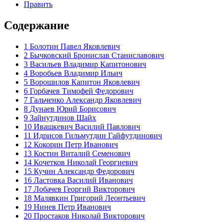
Править
Содержание
1
Болотин Павел Яковлевич
2
Бычковский Бронислав Станиславович
3
Васильев Владимир Капитонович
4
Воробьев Владимир Ильич
5
Ворошилов Капитон Яковлевич
6
Горбачев Тимофей Федорович
7
Гальченко Александр Яковлевич
8
Дунаев Юрий Борисович
9
Зайнутдинов Шайх
10
Ивашкевич Василий Павлович
11
Идрисов Гильмутдин Гайфутдинович
12
Кокорин Петр Иванович
13
Костин Виталий Семенович
14
Кочетков Николай Георгиевич
15
Кучин Александр Федорович
16
Ластовка Василий Иванович
17
Лобачев Георгий Викторович
18
Малявкин Григорий Леонтьевич
19
Нинев Петр Иванович
20
Простаков Николай Викторович