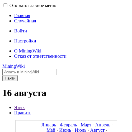
Открыть главное меню
Главная
Случайная
Войти
Настройки
О MiningWiki
Отказ от ответственности
MiningWiki
Найти
16 августа
Язык
Править
Январь
·
Февраль
·
Март
·
Апрель
·
Май
·
Июнь
·
Июль
·
Август
·