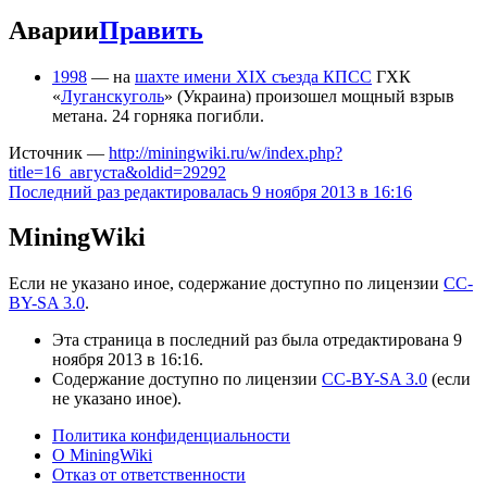
Аварии
Править
1998
— на
шахте имени XIX съезда КПСС
ГХК
«
Луганскуголь
» (Украина) произошел мощный взрыв
метана. 24 горняка погибли.
Источник —
http://miningwiki.ru/w/index.php?
title=16_августа&oldid=29292
Последний раз редактировалась 9 ноября 2013 в 16:16
MiningWiki
Если не указано иное, содержание доступно по лицензии
CC-
BY-SA 3.0
.
Эта страница в последний раз была отредактирована 9
ноября 2013 в 16:16.
Содержание доступно по лицензии
CC-BY-SA 3.0
(если
не указано иное).
Политика конфиденциальности
О MiningWiki
Отказ от ответственности