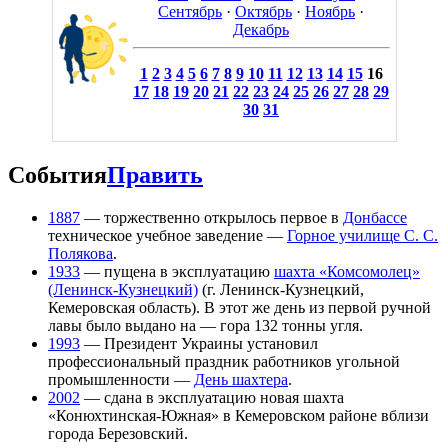
Сентябрь
·
Октябрь
·
Ноябрь
·
Декабрь
1
2
3
4
5
6
7
8
9
10
11
12
13
14
15
16
17
18
19
20
21
22
23
24
25
26
27
28
29
30
31
События
Править
1887
— торжественно открылось первое в
Донбассе
техническое учебное заведение —
Горное училище С. С.
Полякова
.
1933
— пущена в эксплуатацию
шахта «Комсомолец»
(Ленинск-Кузнецкий)
(г. Ленинск-Кузнецкий,
Кемеровская область). В этот же день из первой ручной
лавы было выдано на — гора 132 тонны угля.
1993
— Президент Украины установил
профессиональный праздник работников угольной
промышленности —
День шахтера
.
2002
— сдана в эксплуатацию новая шахта
«Конюхтинская-Южная» в Кемеровском районе вблизи
города Березовский.