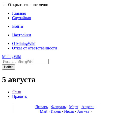
Открыть главное меню
Главная
Случайная
Войти
Настройки
О MiningWiki
Отказ от ответственности
MiningWiki
Найти
5 августа
Язык
Править
Январь
·
Февраль
·
Март
·
Апрель
·
Май
·
Июнь
·
Июль
·
Август
·