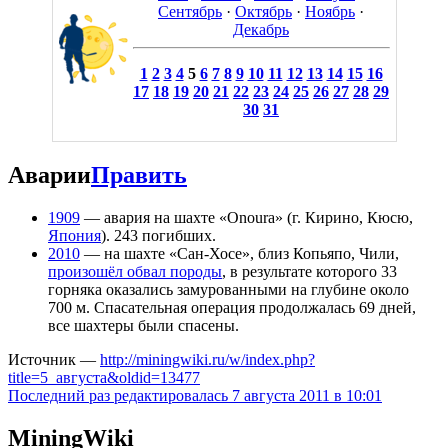
Сентябрь
·
Октябрь
·
Ноябрь
·
Декабрь
1
2
3
4
5
6
7
8
9
10
11
12
13
14
15
16
17
18
19
20
21
22
23
24
25
26
27
28
29
30
31
Аварии
Править
1909
— авария на шахте «Onoura» (г. Кирино, Кюсю,
Япония
). 243 погибших.
2010
— на шахте «Сан-Хосе», близ Копьяпо, Чили,
произошёл обвал породы
, в результате которого 33
горняка оказались замурованными на глубине около
700 м. Спасательная операция продолжалась 69 дней,
все шахтеры были спасены.
Источник —
http://miningwiki.ru/w/index.php?
title=5_августа&oldid=13477
Последний раз редактировалась 7 августа 2011 в 10:01
MiningWiki