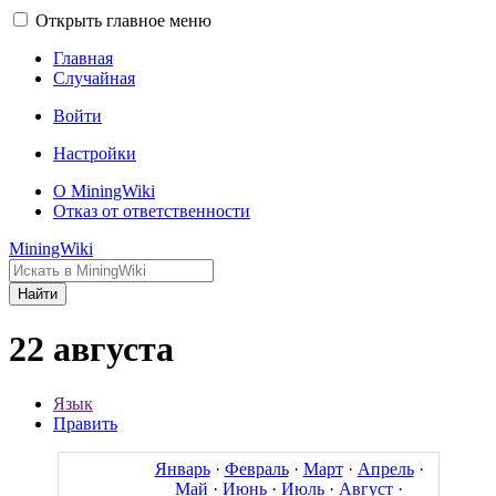
Открыть главное меню
Главная
Случайная
Войти
Настройки
О MiningWiki
Отказ от ответственности
MiningWiki
Найти
22 августа
Язык
Править
Январь
·
Февраль
·
Март
·
Апрель
·
Май
·
Июнь
·
Июль
·
Август
·