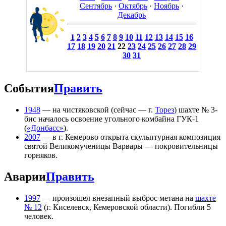
Сентябрь
·
Октябрь
·
Ноябрь
·
Декабрь
1
2
3
4
5
6
7
8
9
10
11
12
13
14
15
16
17
18
19
20
21
22
23
24
25
26
27
28
29
30
31
События
Править
1948
— на чистяковской (сейчас — г.
Торез
) шахте № 3-
бис началось освоение угольного комбайна ГУК-1
(
«Донбасс»
).
2007
— в г. Кемерово открыта скульптурная композиция
святой Великомученицы Варвары — покровительницы
горняков.
Аварии
Править
1997
— произошел внезапный выброс метана на
шахте
№ 12
(г. Киселевск, Кемеровской области). Погибли 5
человек.