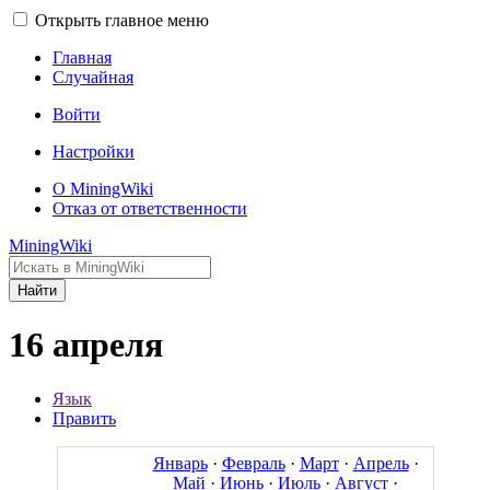
Открыть главное меню
Главная
Случайная
Войти
Настройки
О MiningWiki
Отказ от ответственности
MiningWiki
Найти
16 апреля
Язык
Править
Январь
·
Февраль
·
Март
·
Апрель
·
Май
·
Июнь
·
Июль
·
Август
·