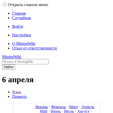
Открыть главное меню
Главная
Случайная
Войти
Настройки
О MiningWiki
Отказ от ответственности
MiningWiki
Найти
6 апреля
Язык
Править
Январь
·
Февраль
·
Март
·
Апрель
·
Май
·
Июнь
·
Июль
·
Август
·