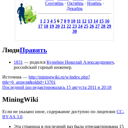
Сентябрь
·
Октябрь
·
Ноябрь
·
Декабрь
1
2
3
4
5
6
7
8
9
10
11
12
13
14
15
16
17
18
19
20
21
22
23
24
25
26
27
28
29
30
Люди
Править
1831
— родился
Кулибин Николай Александрович
,
российский горный инженер.
Источник —
http://miningwiki.ru/w/index.php?
title=6_апреля&oldid=13701
Последний раз редактировалась 15 августа 2011 в 20:18
MiningWiki
Если не указано иное, содержание доступно по лицензии
CC-
BY-SA 3.0
.
Эта страница в последний раз была отредактирована 15