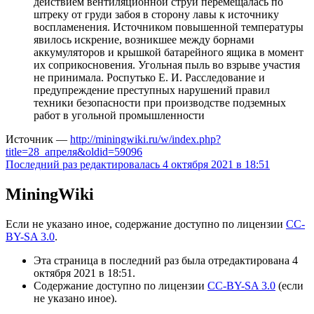
действием вентиляционной струи перемещалась по
штреку от груди забоя в сторону лавы к источнику
воспламенения. Источником повышенной температуры
явилось искрение, возникшее между борнами
аккумуляторов и крышкой батарейного ящика в момент
их соприкосновения. Угольная пыль во взрыве участия
не принимала. Роспутько Е. И. Расследование и
предупреждение преступных нарушений правил
техники безопасности при производстве подземных
работ в угольной промышленности
Источник —
http://miningwiki.ru/w/index.php?
title=28_апреля&oldid=59096
Последний раз редактировалась 4 октября 2021 в 18:51
MiningWiki
Если не указано иное, содержание доступно по лицензии
CC-
BY-SA 3.0
.
Эта страница в последний раз была отредактирована 4
октября 2021 в 18:51.
Содержание доступно по лицензии
CC-BY-SA 3.0
(если
не указано иное).