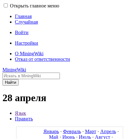
Открыть главное меню
Главная
Случайная
Войти
Настройки
О MiningWiki
Отказ от ответственности
MiningWiki
Найти
28 апреля
Язык
Править
Январь
·
Февраль
·
Март
·
Апрель
·
Май
·
Июнь
·
Июль
·
Август
·