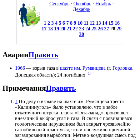
Сентябрь
·
Октябрь
·
Ноябрь
·
Декабрь
1
2
3
4
5
6
7
8
9
10
11
12
13
14
15
16
17
18
19
20
21
22
23
24
25
26
27
28
29
30
Аварии
Править
1966
— взрыв газа в
шахте им. Румянцева
(г.
Горловка
,
[1]
Донецкая область); 24 погибших.
Примечания
Править
↑
По делу о взрыве на шахте им. Румянцева треста
«Калининуголь» было установлено, что в забое
откаточного штрека пласта «Пята-запад» произошел
внезапный выброс угля и газа. В связи с появившимся
геологическим нарушением был вскрыт чрезвычайно
газообильный пласт угля, что и послужило причиной
эагазирования выработки. Метано-воздушная смесь под