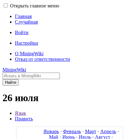
Открыть главное меню
Главная
Случайная
Войти
Настройки
О MiningWiki
Отказ от ответственности
MiningWiki
Найти
26 июля
Язык
Править
Январь
·
Февраль
·
Март
·
Апрель
·
Май
·
Июнь
·
Июль
·
Август
·