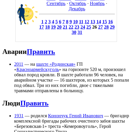
Сентябрь
·
Октябрь
·
Ноябрь
·
Декабрь
1
2
3
4
5
6
7
8
9
10
11
12
13
14
15
16
17
18
19
20
21
22
23
24
25
26
27
28
29
30
31
Аварии
Править
2011
— на
шахте «Родинская»
ГП
«
Красноармейскуголь
» на горизонте 520 м, произошел
обвал пород кровли. В шахте работали 96 человек, на
аварийном участке — 16 шахтеров, из которых 5 попали
под обвал. Три из них погибли, двое с тяжелыми
травмами отправлены в больницу.
Люди
Править
1931
— родился
Конончук Гений Иванович
— бригадир
комплексной бригады рабочих очистного забоя шахты
«Березовская-1» треста «Кемеровоуголь», Герой
Социалистического Труда.