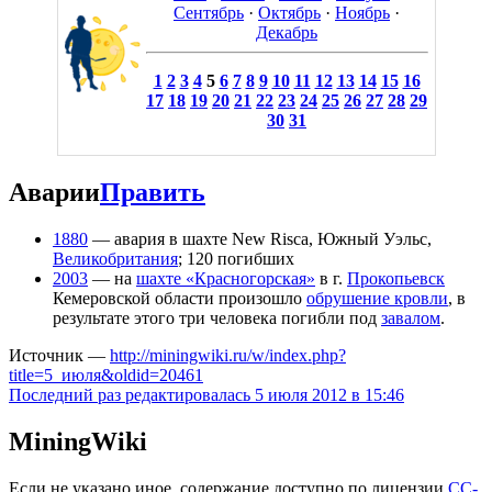
Сентябрь
·
Октябрь
·
Ноябрь
·
Декабрь
1
2
3
4
5
6
7
8
9
10
11
12
13
14
15
16
17
18
19
20
21
22
23
24
25
26
27
28
29
30
31
Аварии
Править
1880
— авария в шахте New Risca, Южный Уэльс,
Великобритания
; 120 погибших
2003
— на
шахте «Красногорская»
в г.
Прокопьевск
Кемеровской области произошло
обрушение кровли
, в
результате этого три человека погибли под
завалом
.
Источник —
http://miningwiki.ru/w/index.php?
title=5_июля&oldid=20461
Последний раз редактировалась 5 июля 2012 в 15:46
MiningWiki
Если не указано иное, содержание доступно по лицензии
CC-