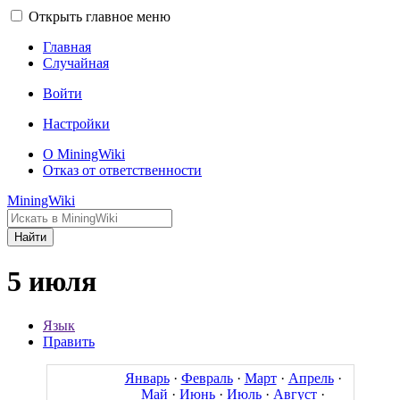
Открыть главное меню
Главная
Случайная
Войти
Настройки
О MiningWiki
Отказ от ответственности
MiningWiki
Найти
5 июля
Язык
Править
Январь
·
Февраль
·
Март
·
Апрель
·
Май
·
Июнь
·
Июль
·
Август
·