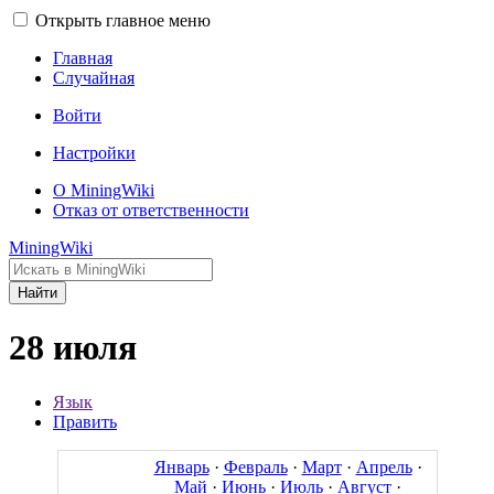
Открыть главное меню
Главная
Случайная
Войти
Настройки
О MiningWiki
Отказ от ответственности
MiningWiki
Найти
28 июля
Язык
Править
Январь
·
Февраль
·
Март
·
Апрель
·
Май
·
Июнь
·
Июль
·
Август
·