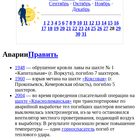
Сентябрь
·
Октябрь
·
Ноябрь
·
Декабрь
1
2
3
4
5
6
7
8
9
10
11
12
13
14
15
16
17
18
19
20
21
22
23
24
25
26
27
28
29
30
31
Аварии
Править
1948
— обрушение кровли лавы на шахте № 1
«Капитальная» (г. Воркута), погибло 7 шахтеров.
1960
— взрыв метана на шахте
«Коксовая»
(г.
Прокопьевск, Кемеровская область), погибло 5
шахтеров.
2004
— во время проведения спасательной операции на
шахте «Краснолиманская»
при транспортировке по
аварийной выработке тел погибших шахтеров внезапно
выключилась электроэнергия, из-за чего остановился
вентилятор местного проветривания, подающий воздух
в выработку. В результате произошло резкое повышение
температуры — один
горноспасатель
погиб от
теплового удара.