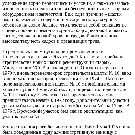
усложнение горно-геологических условий, а также сказалась
изношенность и недостаточная обеспеченность шахт горным
оборудованием и запчастями. Еще одна причина – шахты
были обременены содержанием социально-культурных
объектов на своем балансе, что влекло за собой сокращение
финансирования ремонта горного оборудования. На шахтах
господствовали низкий уровень трудовой дисциплины,
высокая текучесть кадров и организация труда.
Перед коллективами угольной промышленности
Нововолынска в начале 70-х годов ХХ ст. встала проблема
строительства новых шахт и реконструкции старых.
Минуглепром УССР и руководство ПО «Укрзападуголь» в
1970 г. вновь перенесли срок строительства шахты № 10, ввод
в эксплуатацию которой предполагался в 1974 г. Шахтное
поле запроектированной шахты № 10 с приблизительными
запасами угля в 3 млн. 260 тыс. т., прирезался к полю шахты
№ 1. Разработку Кречевского и Паромовского участка
предполагалось начать в 1972 году. Дополнительные участки
должны были увеличить срок службы шахты №1 на 15 лет. В
1976 г. Кречевский участок был сдан в эксплуатацию, как
участок шахты №1.
Из-за снижения рентабельности шахты №6 с 1 мая 1975 г. она
была объединена в одну административную единицу с