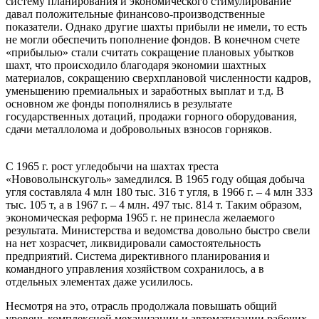
систему планирования и экономического стимулирование
давал положительные финансово-производственные
показатели. Однако другие шахты прибыли не имели, то есть
не могли обеспечить пополнение фондов. В конечном счете
«прибылью» стали считать сокращение плановых убытков
шахт, что происходило благодаря экономии шахтных
материалов, сокращению сверхплановой численности кадров,
уменьшению премиальных и заработных выплат и т.д. В
основном же фонды пополнялись в результате
государственных дотаций, продажи горного оборудования,
сдачи металлолома и добровольных взносов горняков.
С 1965 г. рост угледобычи на шахтах треста
«Нововолынскуголь» замедлился. В 1965 году общая добыча
угля составляла 4 млн 180 тыс. 316 т угля, в 1966 г. – 4 млн 333
тыс. 105 т, а в 1967 г. – 4 млн. 497 тыс. 814 т. Таким образом,
экономическая реформа 1965 г. не принесла желаемого
результата. Министерства и ведомства довольно быстро свели
на нет хозрасчет, ликвидировали самостоятельность
предприятий. Система директивного планирования и
командного управления хозяйством сохранилось, а в
отдельных элементах даже усилилось.
Несмотря на это, отрасль продолжала повышать общий
уровень комплексной механизации и автоматизации рабочих