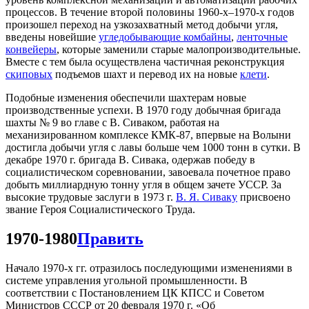
процессов. В течение второй половины 1960-х–1970-х годов
произошел переход на узкозахватный метод добычи угля,
введены новейшие
угледобывающие комбайны
,
ленточные
конвейеры
, которые заменили старые малопроизводительные.
Вместе с тем была осуществлена ​​частичная реконструкция
скиповых
подъемов шахт и перевод их на новые
клети
.
Подобные изменения обеспечили шахтерам новые
производственные успехи. В 1970 году добычная бригада
шахты № 9 во главе с В. Сиваком, работая на
механизированном комплексе КМК-87, впервые на Волыни
достигла добычи угля с лавы больше чем 1000 тонн в сутки. В
декабре 1970 г. бригада В. Сивака, одержав победу в
социалистическом соревновании, завоевала почетное право
добыть миллиардную тонну угля в общем зачете УССР. За
высокие трудовые заслуги в 1973 г.
В. Я. Сиваку
присвоено
звание Героя Социалистического Труда.
1970-1980
Править
Начало 1970-х гг. отразилось последующими изменениями в
системе управления угольной промышленности. В
соответствии с Постановлением ЦК КПСС и Советом
Министров СССР от 20 февраля 1970 г. «Об