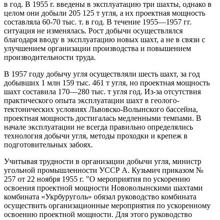
в год. В 1955 г. введены в эксплуатацию три шахты, однако в
целом они добыли 205 125 т угля, а их проектная мощность
составляла 60-70 тыс. т. в год. В течение 1955—1957 гг.
ситуация не изменялась. Рост добычи осуществлялся
благодаря вводу в эксплуатацию новых шахт, а не в связи с
улучшением организации производства и повышением
производительности труда.
В 1957 году добычу угля осуществляли шесть шахт, за год
добывших 1 млн 159 тыс. 461 т угля, но проектная мощность
шахт составила 170—280 тыс. т угля год. Из-за отсутствия
практического опыта эксплуатации шахт в геолого-
тектонических условиях Львовско-Волынского бассейна,
проектная мощность достигалась медленными темпами. В
начале эксплуатации не всегда правильно определялись
технология добычи угля, методы проходки и крепеж в
подготовительных забоях.
Учитывая трудности в организации добычи угля, министр
угольной промышленности УССР А. Кузьмич приказом №
257 от 22 ноября 1955 г. "О мероприятия по ускорению
освоения проектной мощности Нововолынскими шахтами
комбината «Укрбуруголь» обязал руководство комбината
осуществить организационные мероприятия по ускоренному
освоению проектной мощности. Для этого руководство