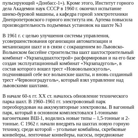
пульсирующий «Донбасс-1»). Кроме этого, Институт горного
дела Академии наук СССР в 1960 г. окончил испытание
шнеко-буровой машины, а кафедра горной электротехники
Днепропетровского горного института им. Артема повысила
производительность подъемных установок на шахте №3
В 1961 г. с целью улучшения системы управления,
усовершенствования организации автоматизации и
механизации шахт и в связи с сокращением во Львовско-
Волынском бассейне строительства шахт шахтостроительный
комбинат «Укрзападшахтострой» расформирован и на его базе
создан эксплуатационный комбинат «Укрзападуголь», в
состав которого вошел трест «Нововолынскуголь»,
подчинявший себе все волынские шахты, и вновь созданный
трест «Червоноградуголь», который взял управление над
львовскими шахтами.
В начале 60-х гг. ХХ ст. началось обновление технического
парка шахт. В 1960–1961 гг. электровозный парк
переоборудован на аккумуляторные электровозы. В вагонный
парк, который в основном комплектовался 1-тонными
вагонетками ВШ-1, водились новые типы – 1,5-тонные и 2-
тонные. С 1962 г. начали внедрять на шахтах новую горную
технику, среди которой – угольные комбайны, скребковые
конвейеры, ленточные конвейеры, насосы, передвижные