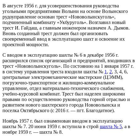
В августе 1956 г. для усовершенствования руководства
угольными предприятиями Волыни на основе Волынского
рудоуправление основан трест «Нововолынскуголь»,
подчиненный комбинату «Укбуруголь». Возглавил новый
трест И. Гайдаш, а главным инженером назначен А. Дымов.
Вновь созданный трест должен был организовать
своевременный ввод в эксплуатацию шахт и освоение их
проектной мощности.
С вводом в эксплуатацию шахты № 6 в декабре 1956 г.
расширился список организаций и предприятий, входивших в
трест «Нововолынскуголь». По состоянию на 1 января 1957 г.
в систему управления треста входили шахты №
1
,
2
, 3, 4, 6,
центральные электромеханические мастерские (ЦЭММ),
погрузочно-транспортное и жилищно-коммунальное
управление, отдел материально-технического снабжения,
учебно-курсовой комбинат. Трест был наделен широкими
правами по осуществлению руководства горной отраслью и
развитием нового шахтерского города Нововолынска и
поселка Октябрьского (с 2016 г. — пгт. Благодатное).
Ноябрь 1957 г. был ознаменован вводом в эксплуатацию
шахты № 7. 20 июня 1959 г. вступила в строй
шахта № 5
, а в
ноябре 1959 г. — шахта № 8.