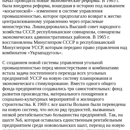
начал проводить новые экономические реформы. В 1965 г.
была внедрена реформа, вошедшая в историю под названием
«косыгинской» - изменение в системе управления
промышленностью, которое предполагало возврат к жестко
централизованному управлению через отраслевые
министерства. Ликвидировались Высший совет народного
хозяйства СССР, республиканские совнархозы, совнархозы
экономических административных районов. В 1965 г.
восстановлены Минуглепром СССР и республиканский
Минуглепром УССР, которым передано право управления над
комбинатом «Укрзападуголь».
С созданием новой системы управления угольной
промышленностью перед министерствами и комбинатами
встала задача постепенного перехода всех угольных
предприятий УССР на новую систему планирования и
экономического стимулирование. Вместо одного общего
фонда предприятия создавались три самостоятельных: фонд
развития производства, материального поощрения и
социально-культурных мероприятий и жилищного
строительства. К 1969 г. все шахты Волыни были переведены
на новую систему, что несло ряд трудностей, вызванных
низкой рентабельностью большинства предприятий. Так, на
шахте №6, которая оставалась единственным рентабельным
предприятием среди нововолынских шахт, переход на новую