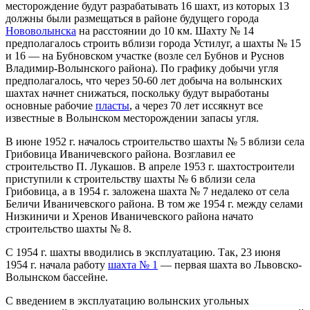
месторождение будут разрабатывать 16 шахт, из которых 13
должны были размещаться в районе будущего города
Нововолынска
на расстоянии до 10 км. Шахту № 14
предполагалось строить вблизи города Устилуг, а шахты № 15
и 16 — на Бубновском участке (возле сел Бубнов и Руснов
Владимир-Волынского района). По графику добычи угля
предполагалось, что через 50-60 лет добыча на волынских
шахтах начнет снижаться, поскольку будут выработаны
основные рабочие
пласты
, а через 70 лет иссякнут все
известные в Волынском месторождении запасы угля.
В июне 1952 г. началось строительство шахты № 5 вблизи села
Грибовица Иваничевского района. Возглавил ее
строительство П. Лукашов. В апреле 1953 г. шахтостроители
приступили к строительству шахты № 6 вблизи села
Грибовица, а в 1954 г. заложена шахта № 7 недалеко от села
Беличи Иваничевского района. В том же 1954 г. между селами
Низкиничи и Хренов Иваничевского района начато
строительство шахты № 8.
С 1954 г. шахты вводились в эксплуатацию. Так, 23 июня
1954 г. начала работу
шахта № 1
— первая шахта во Львовско-
Волынском бассейне.
С введением в эксплуатацию волынских угольных