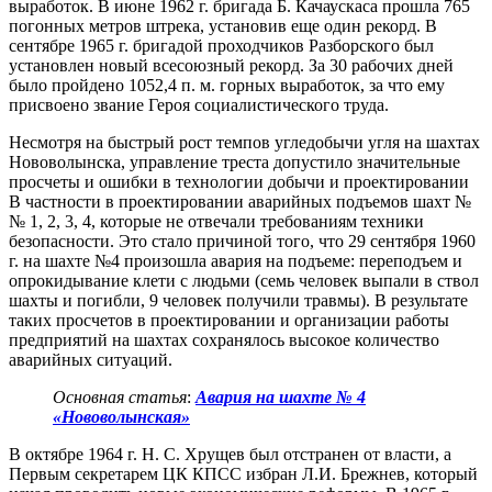
выработок. В июне 1962 г. бригада Б. Качаускаса прошла 765
погонных метров штрека, установив еще один рекорд. В
сентябре 1965 г. бригадой проходчиков Разборского был
установлен новый всесоюзный рекорд. За 30 рабочих дней
было пройдено 1052,4 п. м. горных выработок, за что ему
присвоено звание Героя социалистического труда.
Несмотря на быстрый рост темпов угледобычи угля на шахтах
Нововолынска, управление треста допустило значительные
просчеты и ошибки в технологии добычи и проектировании
В частности в проектировании аварийных подъемов шахт №
№ 1, 2, 3, 4, которые не отвечали требованиям техники
безопасности. Это стало причиной того, что 29 сентября 1960
г. на шахте №4 произошла авария на подъеме: переподъем и
опрокидывание клети с людьми (семь человек выпали в ствол
шахты и погибли, 9 человек получили травмы). В результате
таких просчетов в проектировании и организации работы
предприятий на шахтах сохранялось высокое количество
аварийных ситуаций.
Основная статья
:
Авария на шахте № 4
«Нововолынская»‎
В октябре 1964 г. Н. С. Хрущев был отстранен от власти, а
Первым секретарем ЦК КПСС избран Л.И. Брежнев, который