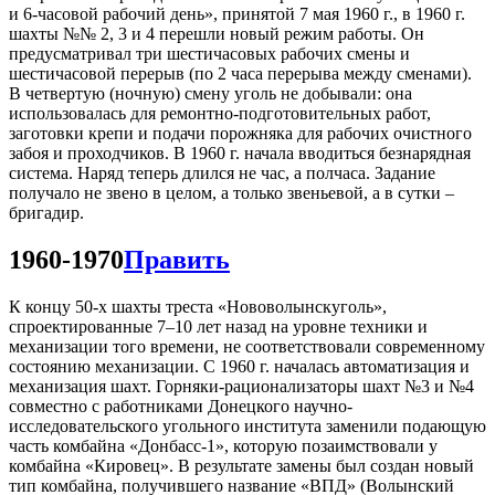
и 6-часовой рабочий день», принятой 7 мая 1960 г., в 1960 г.
шахты №№ 2, 3 и 4 перешли новый режим работы. Он
предусматривал три шестичасовых рабочих смены и
шестичасовой перерыв (по 2 часа перерыва между сменами).
В четвертую (ночную) смену уголь не добывали: она
использовалась для ремонтно-подготовительных работ,
заготовки крепи и подачи порожняка для рабочих очистного
забоя и проходчиков. В 1960 г. начала вводиться безнарядная
система. Наряд теперь длился не час, а полчаса. Задание
получало не звено в целом, а только звеньевой, а в сутки –
бригадир.
1960-1970
Править
К концу 50-х шахты треста «Нововолынскуголь»,
спроектированные 7–10 лет назад на уровне техники и
механизации того времени, не соответствовали современному
состоянию механизации. С 1960 г. началась автоматизация и
механизация шахт. Горняки-рационализаторы шахт №3 и №4
совместно с работниками Донецкого научно-
исследовательского угольного института заменили подающую
часть комбайна «Донбасс-1», которую позаимствовали у
комбайна «Кировец». В результате замены был создан новый
тип комбайна, получившего название «ВПД» (Волынский