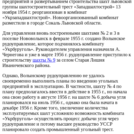
предприятий и развертыванием строительства шахт львовской
группы шахтостроительный трест «Западшахтострой» 13
ноября 1954 г. реорганизован в комбинат
«Укрзападшахтострой». Новоорганизованный комбинат
разместили в городе Сокаль Львовской области.
Для управления вновь построенными шахтами № 2 и 3 в
поселке Нововолынск в феврале 1955 г. создано Волынское
рудоуправление, которое подчинялось комбинату
«Укрбуруголь». Руководителем управления назначили А.
Чернегова и уже в марте 1956 г. рудоуправление приступило к
строительству
шахты № 9
за селом Старая Лишня
Иваничевского района.
Однако, Волынскому рудоуправлению не удалось
своевременно выполнить планы по введению угольных
предприятий в эксплуатацию. В частности, шахту № 4 по
плану предполагалось ввести в действие в 1955 г., но начала
она свою работу в августе 1956 г. на шахте № 6 добыча угля
планировался на июль 1956 г., однако она была начата в
декабре 1956 г. Кроме того, увеличение количества
эксплуатируемых шахт усложняло возможность комбината
«Укрбуруголь» осуществлять процесс добычи угля через
рудоуправление и потому высшее руководство УССР
планировало создать промышленный угольный трест.