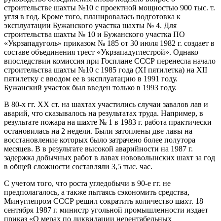
строительстве шахты №10 с проектной мощностью 900 тыс. т.
угля в год. Кроме того, планировалась подготовка к
эксплуатации Бужанского участка шахты № 4. Для
строительства шахты № 10 и Бужанского участка ПО
«Укрзападуголь» приказом № 185 от 30 июля 1982 г. создает в
составе объединения трест «Укрзападуглестрой». Однако
впоследствии комиссия при Госплане СССР перенесла начало
строительства шахты №10 с 1985 года (ХІ пятилетка) на ХІІ
пятилетку с вводом ее в эксплуатацию в 1991 году.
Бужанский участок был введен только в 1993 году.
В 80-х гг. ХХ ст. на шахтах участились случаи завалов лав и
аварий, что сказывалось на результатах труда. Например, в
результате пожара на шахте № 1 в 1983 г. работа практически
остановилась на 2 недели. Были затоплены две лавы на
восстановление которых было затрачено более полутора
месяцев. В в результате высокой аварийности на 1987 г.
задержка добычных работ в лавах нововолынских шахт за год
в общей сложности составляли 3,5 тыс. час.
С учетом того, что роста угледобычи в 90-е гг. не
предполагалось, а также пытаясь сэкономить средства,
Минуглепром СССР решил сократить количество шахт. 18
сентября 1987 г. министр угольной промышленности издает
приказ «О мерах по ликвидации нерентабельных