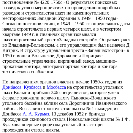
постановление № 4220-1750с «О результатах поисковых
разведок угля и мероприятиях по проведению подробных
разведок и строительства шахт на каменноугольных
месторождениях Западной Украины в 1949—1950 годы».
Согласно постановлению, в 1949—1950 гг. определялись даты
начала строительства первых четырех шахт, а в четвертом
квартале 1949 г. в Иваничах организовывался
шахтостроительный трест «Западшахтострой». Он размещался
во Владимир-Волынском, а его управляющим был назначен Д.
Витрик. В структуру управления треста «Западшахтострой» в
1950 г. вошли Волынское, Дорожное и Порицкое
строительные управление, кирпичный завод, машинно-
прокатная контора, автотранспортная контора и контора
технического снабжения.
По направлениям органов власти в начале 1950-х годов из
Донбасса
,
Кузбасса
и
Мосбасса
на строительство угольных
шахт Волыни прибыли 246 специалистов, которые уже в
феврале заложили первую шахту Львовско-Волынского
угольного бассейна вблизи села Дорогиничи Иваничевского
района. Возглавил строительство шахты № 1 выходец из
Донбасса
А. А. Курмаз
. 13 декабря 1952 г. бригада
проходчиков скипового ствола Нововолынской шахты № 1 Ф.
Булахова впервые прорезала угольный пласт при
прохождении ствола шахты.