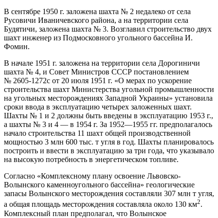
В сентябре 1950 г. заложена шахта № 2 недалеко от села
Русовичи Иваничевского района, а на территории села
Будятичи, заложена шахта № 3. Возглавил строительство двух
шахт инженер из Подмосковного угольного бассейна И.
Фомин.
В начале 1951 г. заложена на территории села Дорогиничи
шахта № 4, и Совет Министров СССР постановлением
№ 2605-1272с от 20 июля 1951 г. «О мерах по ускорение
строительства шахт Министерства угольной промышленности
на угольных месторождениях Западной Украины» установила
сроки ввода в эксплуатацию четырех заложенных шахт.
Шахты № 1 и 2 должны быть введены в эксплуатацию 1953 г.,
а шахты № 3 и 4 — в 1954 г. За 1952—1955 гг. предполагалось
начало строительства 11 шахт общей производственной
мощностью 3 млн 600 тыс. т угля в год. Шахты планировалось
построить и ввести в эксплуатацию за три года, что указывало
на высокую потребность в энергетическом топливе.
Согласно «Комплексному плану освоение Львовско-
Волынского каменноугольного бассейна» геологические
запасы Волынского месторождения составляли 307 млн ​​т угля,
2
а общая площадь месторождения составляла около 130 км
.
Комплексный план предполагал, что Волынское