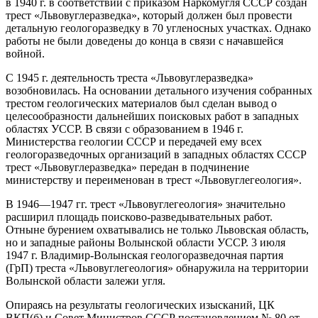
в 1940 г. в соответствии с приказом Наркомугля СССР создан
трест «Львовуглеразведка», который должен был провести
детальную геологоразведку в 70 угленосных участках. Однако
работы не были доведены до конца в связи с начавшейся
войной.
С 1945 г. деятельность треста «Львовуглеразведка»
возобновилась. На основании детального изучения собранных
трестом геологических материалов был сделан вывод о
целесообразности дальнейших поисковых работ в западных
областях УССР. В связи с образованием в 1946 г.
Министерства геологии СССР и передачей ему всех
геологоразведочных организаций в западных областях СССР
трест «Львовуглеразведка» передан в подчинение
министерству и переименован в трест «Львовуглегеология».
В 1946—1947 гг. трест «Львовуглегеология» значительно
расширил площадь поисково-разведывательных работ.
Отныне бурением охватывались не только Львовская область,
но и западные районы Волынской области УССР. 3 июля
1947 г. Владимир-Волынская геологоразведочная партия
(ГрП) треста «Львовуглегеология» обнаружила на территории
Волынской области залежи угля.
Опираясь на результаты геологических изысканий, ЦК
ВКП(б) и Совет Министров СССР постановлением № 80 от