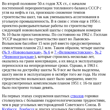
Во второй половине 50-х годов ХХ ст., с началом
постепенной переориентации топливного баланса СССР с
угля на нефть и газ, произошло снижение темпов
строительства шахт, так как уменьшались ассигнования в
угольную промышленность. В в связи с этим еще в 1956 г.
проектно-разведывательные работы по строительству
следующей нововолынской шахты с порядковым номером
№ 10 были приостановлены. По состоянию на 1962 г. Госплан
УССР выделил на строительство шахт во Львовско-
Волынском бассейне 15 млн руб вместо предусмотренных
семилетним планом 23,1 млн. Таким образом, четыре шахты
(
№ 9 «Нововолынская»
,
№ 6
и
7 «Великомостовские»
,
№ 2
«Червоноградская»
), которые строились несколько лет,
оказались на грани консервации, а их ввод в эксплуатацию
переносился на неопределенные сроки. Однако, в 1963 г.
средства на достройку шахты № 9 все же были выделены,
шахту ввели в эксплуатацию в октябре того же года. На этом
строительство волынских шахт было завершено, вместо
предусмотренных комплексным планом 1951 г. 16-ти шахт
было построено только девять.
На первых этапах сооружения шахтных
стволов
горняки
столкнулись с бо́льшими гидрогеологическими трудностями,
чем в ряде угольных месторождений Советского Союза. В
Кузбассе
,
Донбассе
и других угольных бассейнах шахтные