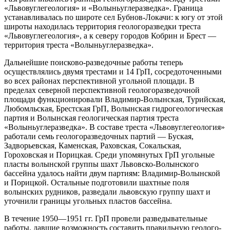
«Львовуглегеология» и «Волыньуглеразведка». Граница
устанавливалась по широте сел Бубнов-Локачи: к югу от этой
широты находилась территория геологоразведки треста
«Львовуглегеология», а к северу городов Кобрин и Брест —
территория треста «Волыньуглеразведка».
Дальнейшие поисково-разведочные работы теперь
осуществлялись двумя трестами и 14 ГрП, сосредоточенными
во всех районах перспективной угольной площади. В
пределах северной перспективной геологоразведочной
площади функционировали Владимир-Волынская, Турийская,
Любомльская, Брестская ГрП, Волынская гидрогеологическая
партия и Волынская геологическая партия треста
«Волыньуглеразведка». В составе треста «Львовуглегеология»
работали семь геологоразведочных партий — Буская,
Задворьевская, Каменская, Раховская, Сокальская,
Гороховская и Порицкая. Среди упомянутых ГрП угольные
пласты волынской группы шахт Львовско-Волынского
бассейна удалось найти двум партиям: Владимир-Волынской
и Порицкой. Остальные подготовили шахтные поля
волынских рудников, разведали львовскую группу шахт и
уточнили границы угольных пластов бассейна.
В течение 1950—1951 гг. ГрП провели разведывательные
работы, давшие возможность составить правильную геолого-