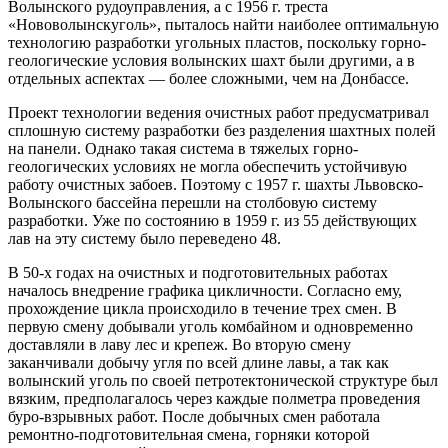
Волынского рудоуправления, а с 1956 г. треста
«Нововолынскуголь», пыталось найти наиболее оптимальную
технологию разработки угольных пластов, поскольку горно-
геологические условия волынских шахт были другими, а в
отдельных аспектах — более сложными, чем на Донбассе.
Проект технологии ведения очистных работ предусматривал
сплошную систему разработки без разделения шахтных полей
на панели. Однако такая система в тяжелых горно-
геологических условиях не могла обеспечить устойчивую
работу очистных забоев. Поэтому с 1957 г. шахты Львовско-
Волынского бассейна перешли на столбовую систему
разработки. Уже по состоянию в 1959 г. из 55 действующих
лав на эту систему было переведено 48.
В 50-х годах на очистных и подготовительных работах
началось внедрение графика цикличности. Согласно ему,
прохождение цикла происходило в течение трех смен. В
первую смену добывали уголь комбайном и одновременно
доставляли в лаву лес и крепеж. Во вторую смену
заканчивали добычу угля по всей длине лавы, а так как
волынский уголь по своей петротектонической структуре был
вязким, предполагалось через каждые полметра проведения
буро-взрывных работ. После добычных смен работала
ремонтно-подготовительная смена, горняки которой