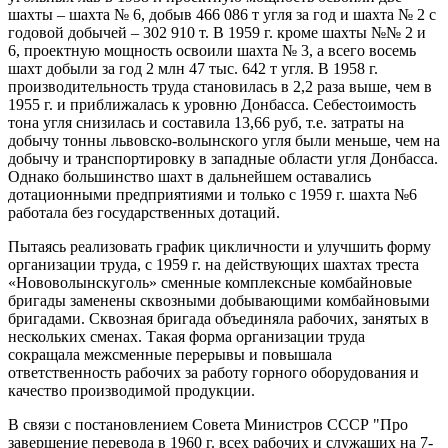
шахты – шахта № 6, добыв 466 086 т угля за год и шахта № 2 с
годовой добычей – 302 910 т. В 1959 г. кроме шахты №№ 2 и
6, проектную мощность освоили шахта № 3, а всего восемь
шахт добыли за год 2 млн 47 тыс. 642 т угля. В 1958 г.
производительность труда становилась в 2,2 раза выше, чем в
1955 г. и приближалась к уровню Донбасса. Себестоимость
тона угля снизилась и составила 13,66 руб, т.е. затраты на
добычу тонны львовско-волынского угля были меньше, чем на
добычу и транспортировку в западные области угля Донбасса.
Однако большинство шахт в дальнейшем оставались
дотационными предприятиями и только с 1959 г. шахта №6
работала без государственных дотаций.
Пытаясь реализовать график цикличности и улучшить форму
организации труда, с 1959 г. на действующих шахтах треста
«Нововолынскуголь» сменные комплексные комбайновые
бригады заменены сквозными добывающими комбайновыми
бригадами. Сквозная бригада объединяла рабочих, занятых в
нескольких сменах. Такая форма организации труда
сокращала межсменные перерывы и повышала
ответственность рабочих за работу горного оборудования и
качество производимой продукции.
В связи с постановлением Совета Министров СССР "Про
завершение перевода в 1960 г. всех рабочих и служащих на 7-