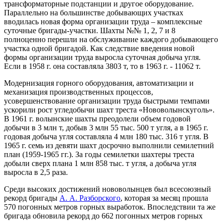
трансформаторные подстанции и другое оборудование.
Параллельно на большинстве добывающих участках
вводилась новая форма организации труда – комплексные
суточные бригады-участки. Шахты №№ 1, 2, 7 и 8
полноценно перешли на обслуживание каждого добывающего
участка одной бригадой. Как следствие введения новой
формы организации труда выросла суточная добыча угля.
Если в 1958 г. она составляла 3803 т, то в 1963 г. - 11062 т.
Модернизация горного оборудования, автоматизации и
механизация производственных процессов,
усовершенствование организации труда быстрыми темпами
ускорили рост угледобычи шахт треста «Нововолынскуголь».
В 1961 г. волынские шахты преодолели объем годовой
добычи в 3 млн т, добыв 3 млн 55 тыс. 500 т угля, а в 1965 г.
годовая добыча угля составляла 4 млн 180 тыс. 316 т угля. В
1965 г. семь из девяти шахт досрочно выполнили семилетний
план (1959-1965 гг.). За годы семилетки шахтеры треста
добыли сверх плана 1 млн 858 тыс. т угля, а добыча угля
выросла в 2,5 раза.
Среди высоких достижений нововолынцев был всесоюзный
рекорд бригады
А. А. Разборского
, которая за месяц прошла
570 погонных метров горных выработок. Впоследствии та же
бригада обновила рекорд до 662 погонных метров горных