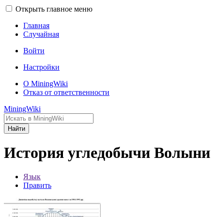
Открыть главное меню
Главная
Случайная
Войти
Настройки
О MiningWiki
Отказ от ответственности
MiningWiki
Найти
История угледобычи Волыни
Язык
Править