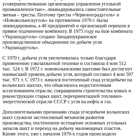
усовершенствовании организации управления угольной
промышленностью», ликвидировались самостоятельные
звенья – тресты. Поэтому тресты «Червоноградуголь» и
«Нововолынскуголь» на протяжении 1970 г. былы
ликвидированы, а 40 предприятий и организаций перешли в
прямое подчинение комбинату. В 1975 году на базе комбината
«Укрзападуголь» создано Западноукраинское
производственное объединение по добыче угля
«Укрзападуголь».
С 1970 г. добыча угля увеличивалась только благодаря
применению узкозахватной техники и составила 4 млн 512
тыс. 524 т. В 1972 г. нововолынскими шахтами был достигнут
наивысший уровень добычи угля, который составил 4 млн 597
тыс. 971 т. С 1973 г. начался постепенный спад угледобычи на
волынских шахтах, что объяснялось недостаточным
ассигнованием отрасли, сокращением строительства новых и
реконструкции старых шахт, переориентацией топливно-
энергетической отрасли СССР с угля на нефть и газ.
Дополнительными причинами спада угледобычи волынских
шахт служили экстенсивный механизм развития
производства, постепенное истощение основных угольных
запасов шахт и переход на добычу маломощных пластов.
Кроме этого, уже с началом 1970-х годов происходило