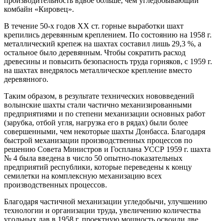
производительность вдвое больше, чем угледобывающий
комбайн «Кировец».
В течение 50-х годов ХХ ст. горные выработки шахт
крепились деревянным креплением. По состоянию на 1958 г.
металлический крепеж на шахтах составил лишь 29,3 %, а
остальное было деревянным. Чтобы сократить расход
древесины и повысить безопасность труда горняков, с 1959 г.
на шахтах внедрялось металлическое крепление вместо
деревянного.
Таким образом, в результате технических нововведений
волынские шахты стали частично механизированными
предприятиями и по степени механизации основных работ
(зарубка, отбой угля, нагрузка его в рядах) были более
совершенными, чем некоторые шахты Донбасса. Благодаря
быстрой механизации производственных процессов по
решению Совета Министров и Госплана УССР 1959 г. шахта
№ 4 была введена в число 50 опытно-показательных
предприятий республики, которые переведены к концу
семилетки на комплексную механизацию всех
производственных процессов.
Благодаря частичной механизации угледобычи, улучшению
технологии и организации труда, увеличению количества
угольных лав в 1958 г. проектную мощность освоили две