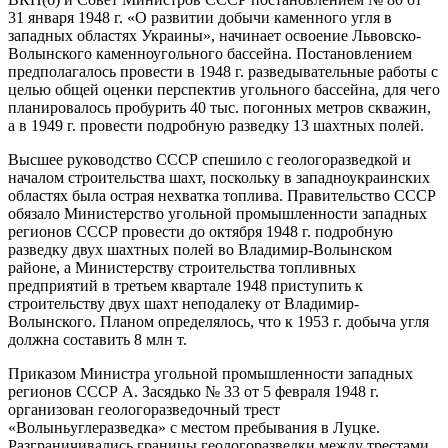
31 января 1948 г. «О развитии добычи каменного угля в
западных областях Украины», начинает освоение Львовско-
Волынского каменноугольного бассейна. Постановлением
предполагалось провести в 1948 г. разведывательные работы с
целью общей оценки перспектив угольного бассейна, для чего
планировалось пробурить 40 тыс. погонных метров скважин,
а в 1949 г. провести подробную разведку 13 шахтных полей.
Высшее руководство СССР спешило с геологоразведкой и
началом строительства шахт, поскольку в западноукраинских
областях была острая нехватка топлива. Правительство СССР
обязало Министерство угольной промышленности западных
регионов СССР провести до октября 1948 г. подробную
разведку двух шахтных полей во Владимир-Волынском
районе, а Министерству строительства топливных
предприятий в третьем квартале 1948 приступить к
строительству двух шахт неподалеку от Владимир-
Волынского. Планом определялось, что к 1953 г. добыча угля
должна составить 8 млн т.
Приказом Министра угольной промышленности западных
регионов СССР А. Засядько № 33 от 5 февраля 1948 г.
организован геологоразведочный трест
«Волыньуглеразведка» с местом пребывания в Луцке.
Разграничивались границы геологоразведки между трестами