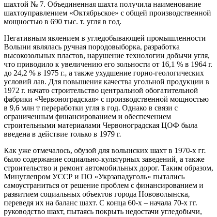
шахтой № 7. Объединенная шахта получила наименование
шахтоуправлением «Октябрьское» с общей производственной
мощностью в 690 тыс. т. угля в год.
Негативным явлением в угледобывающей промышленности
Волыни являлась ручная породовыборка, разработка
высокозольных пластов, нарушение технологии добычи угля,
что приводило к увеличению его зольности от 16,1 % в 1964 г.
до 24,2 % в 1975 г., а также ухудшение горно-геологических
условий лав. Для повышения качества угольной продукции в
1972 г. начато строительство центральной обогатительной
фабрики «Червоноградская» с производственной мощностью
в 9,6 млн т переработки угля в год. Однако в связи с
ограниченным финансированием и обеспечением
строительными материалами Червоноградская ЦОФ была
введена в действие только в 1979 г.
Как уже отмечалось, обузой для волынских шахт в 1970-х гг.
было содержание социально-культурных заведений, а также
строительство и ремонт автомобильных дорог. Таким образом,
Минуглепром УССР и ПО «Укрзападуголь» пытались
самоустраниться от решение проблем с финансированием и
развитием социальных объектов города Нововолынска,
переведя их на баланс шахт. С конца 60-х – начала 70-х гг.
руководство шахт, пытаясь покрыть недостачи угледобычи,