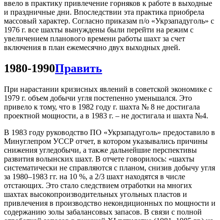
ввело в практику привлечение горняков к работе в выходные
и праздничные дни. Впоследствии эта практика приобрела
массовый характер. Согласно приказам п/о «Укрзападуголь» с
1976 г. все шахты вынуждены были перейти на режим с
увеличением планового времени работы шахт за счет
включения в план ежемесячно двух выходных дней.
1980-1990
Править
При нарастании кризисных явлений в советской экономике с
1979 г. объем добычи угля постепенно уменьшался. Это
привело к тому, что в 1982 году г. шахта № 8 не достигала
проектной мощности, а в 1983 г. – не достигала и шахта №4.
В 1983 году руководство ПО «Укрзападуголь» предоставило в
Минуглепром УССР отчет, в котором указывались причины
снижения угледобычи, а также дальнейшие перспективы
развития волынских шахт. В отчете говорилось: «шахты
систематически не справляются с планом, снизив добычу угля
за 1980–1983 гг. на 10 %, а 2/3 шахт находятся в числе
отстающих. Это стало следствием отработки на многих
шахтах высокопроизводительных угольных пластов и
привлечения в производство некондиционных по мощности и
содержанию золы забалансовых запасов. В связи с полной