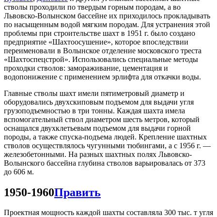
стволы проходили по твердым горным породам, а во
Львовско-Волынском бассейне их приходилось прокладывать
по насыщенным водой мягким породам. Для устранения этой
проблемы при строительстве шахт в 1951 г. было создано
предприятие «Шахтоосушение», которое впоследствии
переименовали в Волынское отделение московского треста
«Шахтоспецстрой». Использовались специальные методы
проходки стволов: замораживание, цементация и
водопонижение с применением эрлифта для откачки воды.
Главные стволы шахт имели пятиметровый диаметр и
оборудовались двухскиповым подъемом для выдачи угля
грузоподъемностью в три тонны. Каждая шахта имела
вспомогательный ствол диаметром шесть метров, который
оснащался двухклетьевым подъемом для выдачи горной
породы, а также спуска-подъема людей. Крепление шахтных
стволов осуществлялось чугунными тюбингами, а с 1956 г. —
железобетонными. На разных шахтных полях Львовско-
Волынского бассейна глубина стволов варьировалась от 373
до 606 м.
1950-1960
Править
Проектная мощность каждой шахты составляла 300 тыс. т угля