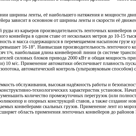
ении ширины ленты, её наибольшего натяжения и мощности двиг
ейера зависит в основном от ширины ленты и скорости её движе
руды из карьеров производительность ленточных конвейеров об
чного конвейера в одном ставе от нескольких метров до 10-15 
ность и масса содержащихся в перемещаемом насыпном грузе кус
ревышает 16-18°. Наивысшая производительность ленточного ко
сяч т/ч, наибольшая длина конвейерной линии (в системе трансп
ателей силовых блоков привода 2000 кВт и общая мощность приво
и) 10 м/с. Применение автоматики обеспечивает плавность пуск
опотока, автоматический контроль (ультразвуковым способом) 
мкость обслуживания, высокая надёжность работы и безопасност
конструктивно-технологических характеристик установок. Нач
 уменьшить количество промежуточных перегрузок (или полност
роликоопор и опорных конструкций ставов, а также создание н
аемых конвейерами скальных грузов. Применение лент из мороз
сширяет область применения ленточных конвейеров до районов 