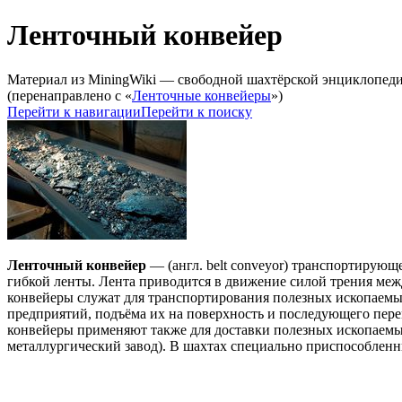
Ленточный конвейер
Материал из MiningWiki — свободной шахтёрской энциклопед
(перенаправлено с «
Ленточные конвейеры
»)
Перейти к навигации
Перейти к поиску
Ленточный конвейер
— (англ. belt conveyor) транспортирую
гибкой ленты. Лента приводится в движение силой трения меж
конвейеры служат для транспортирования полезных ископаем
предприятий, подъёма их на поверхность и последующего пер
конвейеры применяют также для доставки полезных ископаемых
металлургический завод). В шахтах специально приспособлен