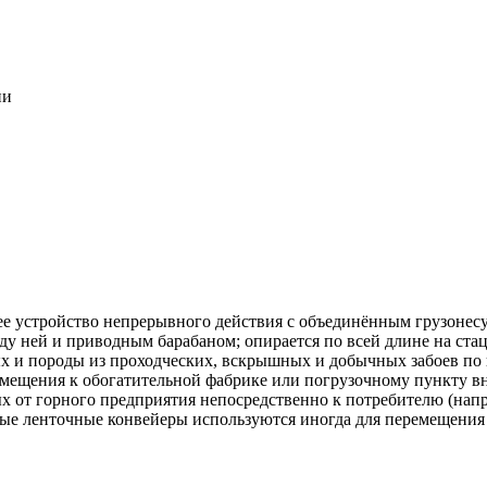
ии
щее устройство непрерывного действия с объединённым грузонес
ду ней и приводным барабаном; опирается по всей длине на ст
ых и породы из проходческих, вскрышных и добычных забоев п
емещения к обогатительной фабрике или погрузочному пункту вн
 от горного предприятия непосредственно к потребителю (напр
ные ленточные конвейеры используются иногда для перемещени