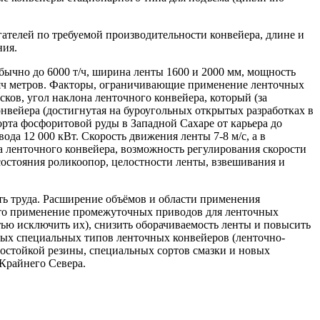
ателей по требуемой производительности конвейера, длине и
ния.
ычно до 6000 т/ч, ширина ленты 1600 и 2000 мм, мощность
тысяч метров. Факторы, ограничивающие применение ленточных
ков, угол наклона ленточного конвейера, который (за
нвейера (достигнутая на буроугольных открытых разработках в
орта фосфоритовой руды в Западной Сахаре от карьера до
да 12 000 кВт. Скорость движения ленты 7-8 м/с, а в
а ленточного конвейера, возможность регулирования скорости
состояния роликоопор, целостности ленты, взвешивания и
ь труда. Расширение объёмов и области применения
ато применение промежуточных приводов для ленточных
ью исключить их), снизить оборачиваемость ленты и повысить
овых специальных типов ленточных конвейеров (ленточно-
остойкой резины, специальных сортов смазки и новых
Крайнего Севера.