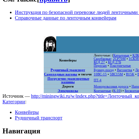
Инструкция по безопасной перевозке людей ленточными 
Справочные данные по ленточным конвейерам
Ленточные
: (
Карьерные
•
КЛК
Скребковые
:
2СР70М
•
1СК3
Конвейеры
КСД 27
•
КСД 27Б
Пересып
•
Пластинчатые
Рудничный транспорт
Бункер-поезд
•
Вагонетка
•
Ле
Самоходные вагоны
и тягачи
10ВС-15
•
5ВС15М
•
B15K
•
Погрузочно-транспортные
ПТ-4
машины
Дороги
Монорельсовая дорога
•
Напо
Электровозы
Контактные
(
К-10
) •
Бесконта
Источник —
http://miningwiki.ru/w/index.php?title=Ленточный_
Категории
:
Конвейеры
Рудничный транспорт
Навигация