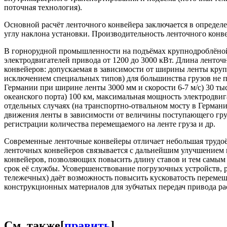
поточная технология).
Основной расчёт ленточного конвейера заключается в определ
углу наклона установки. Производительность ленточного конв
В горнорудной промышленности на подъёмах крупнодроблёной 
электродвигателей привода от 1200 до 3000 кВт. Длина ленто
конвейеров: допускаемая в зависимости от ширины ленты круп
исключением специальных типов) для большинства грузов не п
Германии при ширине ленты 3000 мм и скорости 6-7 м/с) 30 ты
океанского порта) 100 км, максимальная мощность электродвиг
отдельных случаях (на транспортно-отвальном мосту в Германи
движения ленты в зависимости от величины поступающего груз
регистрации количества перемещаемого на ленте груза и др.
Современные ленточные конвейеры отличает небольшая трудоё
ленточных конвейеров связывается с дальнейшим улучшением 
конвейеров, позволяющих повысить длину ставов и тем самым
срок её службы. Усовершенствование погрузочных устройств, 
тележечных) даёт возможность повысить кусковатость перемещ
конструкционных материалов для зубчатых передач привода ра
См. также
[
править
]