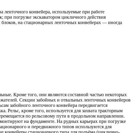
 ленточного конвейера, используемые при работе
; при погрузке экскаватором цикличного действия
х блоков, на стационарных ленточных конвейерах — иногда
ьные. Кроме того, они являются составной частью некоторых
ружателей. Секции забойных и отвальных ленточных конвейеров
ьсам забойного ленточного конвейера передвигается
а. Рельс, кроме того, используется для захвата тракторным
ремещается по рельсовому пути в продольном направлении.
 монтируют на фундаменте. На рудных карьерах при погрузке
тационарного и передвижного типов используются для
ые конвейеры стационарного типа для подъёма (циклично-