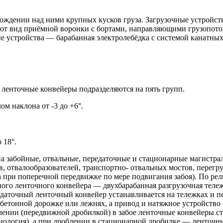
дении над ними крупных кусков груза. Загрузочные устройства
ют вид приёмной воронки с бортами, направляющими грузопоток
е устройства — барабанная электролебёдка с системой канатны
ленточные конвейеры подразделяются на пять групп.
м наклона от -3 до +6°.
 18°.
а забойные, отвальные, передаточные и стационарные магистрал
ов, отвалообразователей, транспортно- отвальных мостов, перег
 при поперечной передвижке по мере подвигания забоя). По рел
ого ленточного конвейера — двухбарабанная разгрузочная тележк
аточный ленточный конвейер устанавливается на тележках и пе
бетонной дорожке или лежнях, а привод и натяжное устройство
ении (передвижной дробилкой) в забое ленточные конвейеры с
нология), а при дроблении в стационарной дробилке — ленточн