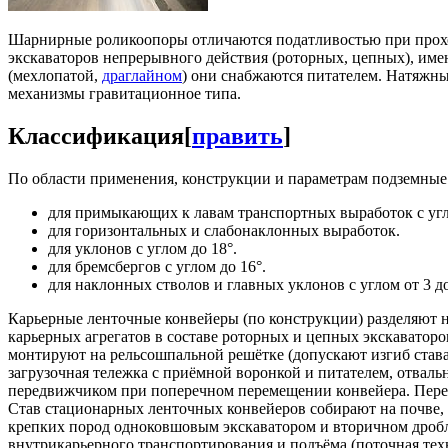
Шарнирные роликоопоры отличаются податливостью при прохож
экскаваторов непрерывного действия (роторных, цепных), име
(мехлопатой,
драглайном
) они снабжаются питателем. Натяжны
механизмы гравитационное типа.
Классификация
[
править
]
По области применения, конструкции и параметрам подземные 
для примыкающих к лавам транспортных выработок с угло
для горизонтальных и слабонаклонных выработок.
для уклонов с углом до 18°.
для бремсбергов с углом до 16°.
для наклонных стволов и главных уклонов с углом от 3 до
Карьерные ленточные конвейеры (по конструкции) разделяют н
карьерных агрегатов в составе роторных и цепных экскаватор
монтируют на рельсошпальной решётке (допускают изгиб става
загрузочная тележка с приёмной воронкой и питателем, отвальн
передвижчиком при поперечном перемещении конвейера. Перед
Став стационарных ленточных конвейеров собирают на почве, 
крепких пород одноковшовым экскаватором и вторичном дробл
внутрикарьерного транспортирования и подъёма (поточная тех