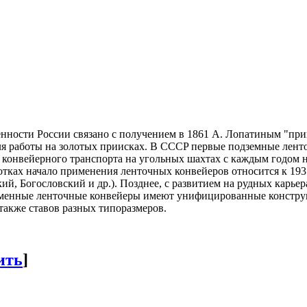
ности России связано с получением в 1861 А. Лопатиным "прив
 работы на золотых приисках. В CCCP первые подземные ленточ
конвейерного транспорта на угольных шахтах с каждым годом н
тках начало применения ленточных конвейеров относится к 193
ий, Богословский и др.). Позднее, с развитием на рудных карь
ременные ленточные конвейеры имеют унифицированные констру
также ставов разных типоразмеров.
ить
]