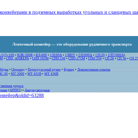
конвейерами в подземных выработках угольных и сланцевых шах
Ленточный конвейер — это оборудование рудничного транспорта
-1(2)-100
•
КЛК-500К
•
КЛ-600
•
1Л100А
•
1Л80У
•
2Л1000А
•
1Л120
•
2ЛТ1000А
)
8М
•
СПЦ, АНЖЕРА
•
СПЦ 163М
•
СПЦ 230
•
СПЦ 271M
•
СПЦ 334
•
СП 26
•
СП 36
•
СП 2
бёдка
•
Опрокид
•
Перегрузочный пункт
•
Бункер
•
Локомотивная откатка
ВС-30
•
MT 2000
•
MT 431B
•
MT 436B
чвенная дорога
ктные
(
АРП8Т
) •
Аккумуляторные
конвейер&oldid=63288