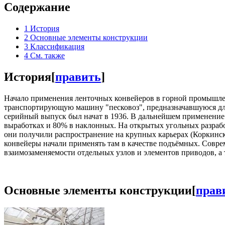
Содержание
1
История
2
Основные элементы конструкции
3
Классификация
4
См. также
История
[
править
]
Начало применения ленточных конвейеров в горной промышлен
транспортирующую машину "песковоз", предназначавшуюся для
серийный выпуск был начат в 1936. В дальнейшем применение 
выработках и 80% в наклонных. На открытых угольных разрабо
они получили распространение на крупных карьерах (Коркинск
конвейеры начали применять там в качестве подъёмных. Сов
взаимозаменяемости отдельных узлов и элементов приводов, а 
Основные элементы конструкции
[
прав