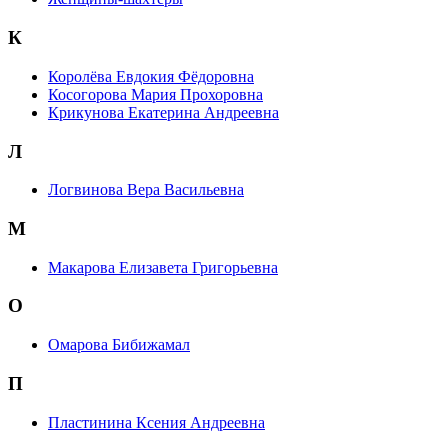
К
Королёва Евдокия Фёдоровна
Косогорова Мария Прохоровна
Крикунова Екатерина Андреевна
Л
Логвинова Вера Васильевна
М
Макарова Елизавета Григорьевна
О
Омарова Бибижамал
П
Пластинина Ксения Андреевна