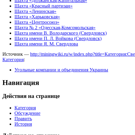
Шахта «Должанская-Капитальная»
Шахта «Красный партизан»
Шахта «Ленинская»
Шахта «Харьковская»
Шахта «Центросоюз»
Шахта № 2 «Одесская-Комсомольская»
Шахта имени В. Володарского (Свердловск)
Шахта имени П. Л. Войкова (Свердловск)
Шахта имени Я. М. Свердлова
Источник —
http://miningwiki.ru/w/index.php?title=Категория:
Категория
:
Угольные компании и объединения Украины
Навигация
Действия на странице
Категория
Обсуждение
Править
История