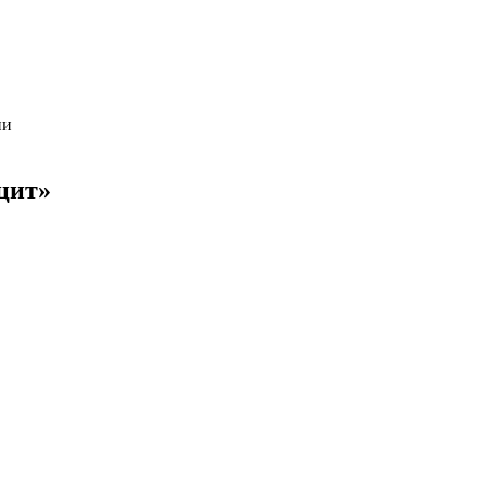
ии
цит»