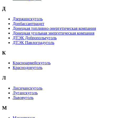
Д
Дзержинскуголь
Донбассантрацит
Донецкая топливно-энергетическая компания
Донецкая угольная энергетическая компания
ДТЭК Добропольеуголь
ДТЭК Павлоградуголь
К
Красноармейскуголь
Краснодонуголь
Л
Лисичанскуголь
Луганскуголь
Львовуголь
М
Макеевуголь