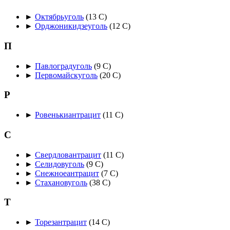
►
Октябрьуголь
‎
(13 С)
►
Орджоникидзеуголь
‎
(12 С)
П
►
Павлоградуголь
‎
(9 С)
►
Первомайскуголь
‎
(20 С)
Р
►
Ровенькиантрацит
‎
(11 С)
С
►
Свердловантрацит
‎
(11 С)
►
Селидовуголь
‎
(9 С)
►
Снежноеантрацит
‎
(7 С)
►
Стахановуголь
‎
(38 С)
Т
►
Торезантрацит
‎
(14 С)