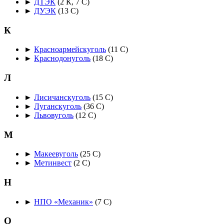
►
ДТЭК
‎
(2 К, 7 С)
►
ДУЭК
‎
(13 С)
К
►
Красноармейскуголь
‎
(11 С)
►
Краснодонуголь
‎
(18 С)
Л
►
Лисичанскуголь
‎
(15 С)
►
Луганскуголь
‎
(36 С)
►
Львовуголь
‎
(12 С)
М
►
Макеевуголь
‎
(25 С)
►
Метинвест
‎
(2 С)
Н
►
НПО «Механик»
‎
(7 С)
О