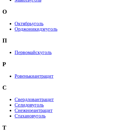
О
Октябрьуголь
Орджоникидзеуголь
П
Первомайскуголь
Р
Ровенькиантрацит
С
Свердловантрацит
Селидовуголь
Снежноеантрацит
Стахановуголь
Т