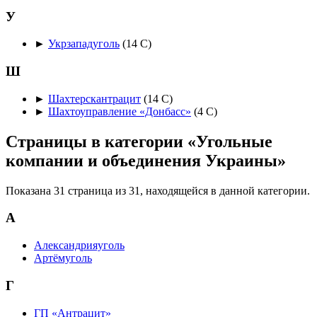
У
►
Укрзападуголь
‎
(14 С)
Ш
►
Шахтерскантрацит
‎
(14 С)
►
Шахтоуправление «Донбасс»
‎
(4 С)
Страницы в категории «Угольные
компании и объединения Украины»
Показана 31 страница из 31, находящейся в данной категории.
А
Александрияуголь
Артёмуголь
Г
ГП «Антрацит»