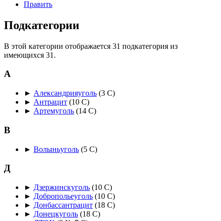
Править
Подкатегории
В этой категории отображается 31 подкатегория из
имеющихся 31.
А
►
Александрияуголь
‎
(3 С)
►
Антрацит
‎
(10 С)
►
Артемуголь
‎
(14 С)
В
►
Волыньуголь
‎
(5 С)
Д
►
Дзержинскуголь
‎
(10 С)
►
Добропольеуголь
‎
(10 С)
►
Донбассантрацит
‎
(18 С)
►
Донецкуголь
‎
(18 С)