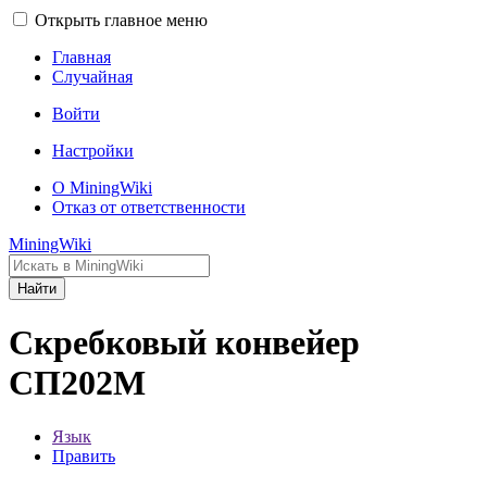
Открыть главное меню
Главная
Случайная
Войти
Настройки
О MiningWiki
Отказ от ответственности
MiningWiki
Найти
Скребковый конвейер
СП202М
Язык
Править