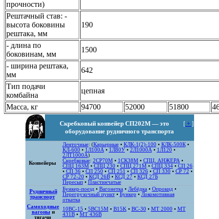
прочности)
Рештачный став: -
высота боковины
190
рештака, мм
- длина по
1500
боковинам, мм
- ширина рештака,
642
мм
Тип подачи
цепная
комбайна
Масса, кг
94700
52000
51800
4
Скребковый конвейер СП202М — это
[
+
]
оборудование рудничного транспорта
Ленточные
: (
Карьерные
•
КЛК-1(2)-100
•
КЛК-500К
•
КЛ-600
•
1Л100А
•
1Л80У
•
2Л1000А
•
1Л120
•
2ЛТ1000А
)
Скребковые
:
2СР70М
•
1СК38М
•
СПЦ, АНЖЕРА
•
Конвейеры
СПЦ 163М
•
СПЦ 230
•
СПЦ 271M
•
СПЦ 334
•
СП 26
•
СП 36
•
СП 250
•
СП 251
•
СП 326
•
СП 330
•
СР 72
•
СР 72-20
•
КСД 26В
•
КСД 27
•
КСД 27Б
Пересып
•
Пластинчатые
Бункер-поезд
•
Вагонетка
•
Лебёдка
•
Опрокид
•
Рудничный
Перегрузочный пункт
•
Бункер
•
Локомотивная
транспорт
откатка
Самоходные
10ВС-15
•
5ВС15М
•
B15K
•
ВС-30
•
MT 2000
•
MT
вагоны
и
431B
•
MT 436B
тягачи