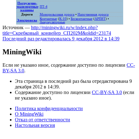
Погрузочно-
транспортные
ПТ-4
машины
Дороги
Монорельсовая дорога
•
Напочвенная дорога
Контактные
(
К-10
) •
Бесконтактные
(
АРП8Т
) •
Электровозы
Аккумуляторные
Источник —
http://miningwiki.ru/w/index.php?
title=Скребковый_конвейер_СП202М&oldid=23174
Последний раз редактировалась 9 декабря 2012 в 14:39
MiningWiki
Если не указано иное, содержание доступно по лицензии
CC-
BY-SA 3.0
.
Эта страница в последний раз была отредактирована 9
декабря 2012 в 14:39.
Содержание доступно по лицензии
CC-BY-SA 3.0
(если
не указано иное).
Политика конфиденциальности
О MiningWiki
Отказ от ответственности
Настольная версия