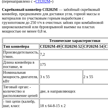
(перенаправлено с «
СП202М
»)
Скребковый конвейер СП202М
— забойный скребковый
конвейер, предназначен для доставки угля, горной массы и
материалов по участковым горным выработкам с
грузопотоком до 250 т/ч в очистных забоях при комбайновой
широкозахватной или буровзрывной выемке на пластах
мощностью не менее 0,8 м.
Технические характеристики
Тип конвейера
СП202М-49
СП202М-52
СР202М-54
С
Производительность,
7,2
т/мин.
Длина конвейера в
175
поставке, м
Номинальная
мощность двигателя,
3 х 55
2 х 55
кВт
Тяговый орган: -
количество и
две, в направляющих
расположение цепей
- тип цепи (калибр,
шаг, класс
18 х 64-8-15 х 2