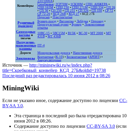
2ЛТ1000А
)
Скребковые
:
2СР70М
•
1СК38М
•
СПЦ, АНЖЕРА
•
Конвейеры
СПЦ 163М
•
СПЦ 230
•
СПЦ 271M
•
СПЦ 334
•
СП 26
•
СП 36
•
СП 250
•
СП 251
•
СП 326
•
СП 330
•
СР 72
•
СР 72-20
•
КСД 26В
•
КСД 27
•
КСД 27Б
Пересып
•
Пластинчатые
Бункер-поезд
•
Вагонетка
•
Лебёдка
•
Опрокид
•
Рудничный
Перегрузочный пункт
•
Бункер
•
Локомотивная
транспорт
откатка
Самоходные
10ВС-15
•
5ВС15М
•
B15K
•
ВС-30
•
MT 2000
•
MT
вагоны
и
431B
•
MT 436B
тягачи
Погрузочно-
транспортные
ПТ-4
машины
Дороги
Монорельсовая дорога
•
Напочвенная дорога
Контактные
(
К-10
) •
Бесконтактные
(
АРП8Т
) •
Электровозы
Аккумуляторные
Источник —
http://miningwiki.ru/w/index.php?
title=Скребковый_конвейер_КСД_27Б&oldid=19738
Последний раз редактировалась 10 июня 2012 в 08:26
MiningWiki
Если не указано иное, содержание доступно по лицензии
CC-
BY-SA 3.0
.
Эта страница в последний раз была отредактирована 10
июня 2012 в 08:26.
Содержание доступно по лицензии
CC-BY-SA 3.0
(если