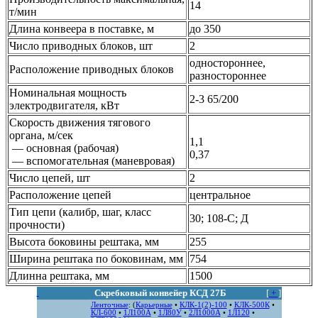
14
т/мин
Длина конвеера в поставке, м
до 350
Число приводных блоков, шт
2
одностороннее,
Расположение приводных блоков
разностороннее
Номинальная мощность
2-3 65/200
электродвигателя, кВт
Скорость движения тягового
органа, м/сек
1,1
— основная (рабочая)
0,37
— вспомогательная (маневровая)
Число цепей, шт
2
Расположение цепей
центральное
Тип цепи (калибр, шаг, класс
30; 108-С; Д
прочности)
Высота боковины рештака, мм
255
Ширина рештака по боковинам, мм
754
Длинна рештака, мм
1500
Скребковый конвейер КСД 27Б
[
+
]
Ленточные
: (
Карьерные
•
КЛК-1(2)-100
•
КЛК-500К
•
КЛ-600
•
1Л100А
•
1Л80У
•
2Л1000А
•
1Л120
•