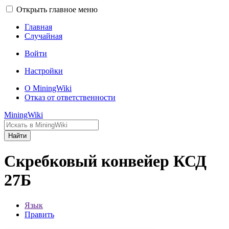
Открыть главное меню
Главная
Случайная
Войти
Настройки
О MiningWiki
Отказ от ответственности
MiningWiki
Найти
Скребковый конвейер КСД
27Б
Язык
Править