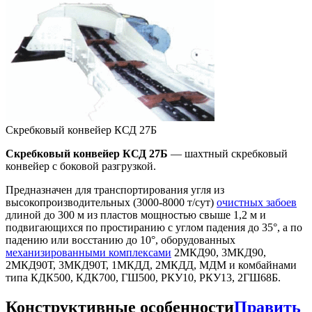
Скребковый конвейер КСД 27Б
Скребковый конвейер КСД 27Б
— шахтный скребковый
конвейер с боковой разгрузкой.
Предназначен для транспортирования угля из
высокопроизводительных (3000-8000 т/сут)
очистных забоев
длиной до 300 м из пластов мощностью свыше 1,2 м и
подвигающихся по простиранию с углом падения до 35°, а по
падению или восстанию до 10°, оборудованных
механизированными комплексами
2МКД90, 3МКД90,
2МКД90Т, 3МКД90Т, 1МКДД, 2МКДД, МДМ и комбайнами
типа КДК500, КДК700, ГШ500, РКУ10, РКУ13, 2ГШ68Б.
Конструктивные особенности
Править