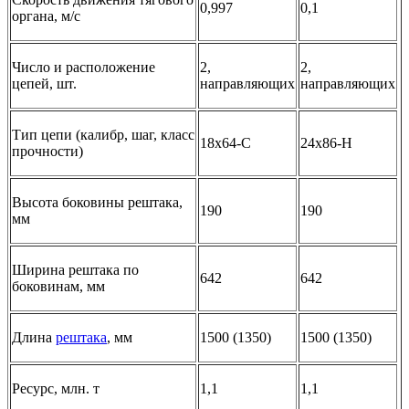
0,997
0,1
органа, м/с
Число и расположение
2,
2,
цепей, шт.
направляющих
направляющих
Тип цепи (калибр, шаг, класс
18х64-С
24х86-Н
прочности)
Высота боковины рештака,
190
190
мм
Ширина рештака по
642
642
боковинам, мм
Длина
рештака
, мм
1500 (1350)
1500 (1350)
Ресурс, млн. т
1,1
1,1