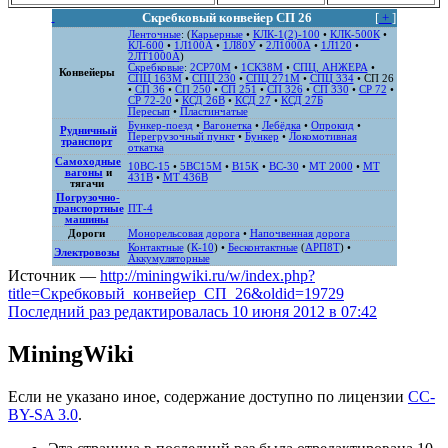
Скребковый конвейер СП 26
[
+
]
Ленточные
: (
Карьерные
•
КЛК-1(2)-100
•
КЛК-500К
•
КЛ-600
•
1Л100А
•
1Л80У
•
2Л1000А
•
1Л120
•
2ЛТ1000А
)
Скребковые
:
2СР70М
•
1СК38М
•
СПЦ, АНЖЕРА
•
Конвейеры
СПЦ 163М
•
СПЦ 230
•
СПЦ 271M
•
СПЦ 334
•
СП 26
•
СП 36
•
СП 250
•
СП 251
•
СП 326
•
СП 330
•
СР 72
•
СР 72-20
•
КСД 26В
•
КСД 27
•
КСД 27Б
Пересып
•
Пластинчатые
Бункер-поезд
•
Вагонетка
•
Лебёдка
•
Опрокид
•
Рудничный
Перегрузочный пункт
•
Бункер
•
Локомотивная
транспорт
откатка
Самоходные
10ВС-15
•
5ВС15М
•
B15K
•
ВС-30
•
MT 2000
•
MT
вагоны
и
431B
•
MT 436B
тягачи
Погрузочно-
транспортные
ПТ-4
машины
Дороги
Монорельсовая дорога
•
Напочвенная дорога
Контактные
(
К-10
) •
Бесконтактные
(
АРП8Т
) •
Электровозы
Аккумуляторные
Источник —
http://miningwiki.ru/w/index.php?
title=Скребковый_конвейер_СП_26&oldid=19729
Последний раз редактировалась 10 июня 2012 в 07:42
MiningWiki
Если не указано иное, содержание доступно по лицензии
CC-
BY-SA 3.0
.