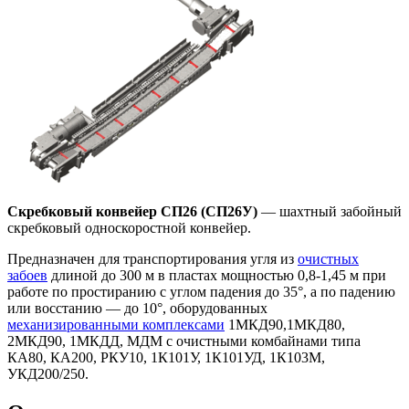
Скребковый конвейер СП26 (СП26У)
— шахтный забойный
скребковый односкоростной конвейер.
Предназначен для транспортирования угля из
очистных
забоев
длиной до 300 м в пластах мощностью 0,8-1,45 м при
работе по простиранию с углом падения до 35°, а по падению
или восстанию — до 10°, оборудованных
механизированными комплексами
1МКД90,1МКД80,
2МКД90, 1МКДД, МДМ c очистными комбайнами типа
КА80, КА200, РКУ10, 1К101У, 1К101УД, 1К103М,
УКД200/250.