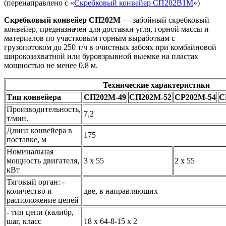
(перенаправлено с «
Скребковый конвейер СП202В1М
»)
Скребковый конвейер СП202М
— забойный скребковый
конвейер, предназначен для доставки угля, горной массы и
материалов по участковым горным выработкам с
грузопотоком до 250 т/ч в очистных забоях при комбайновой
широкозахватной или буровзрывной выемке на пластах
мощностью не менее 0,8 м.
Технические характеристики
Тип конвейера
СП202М-49
СП202М-52
СР202М-54
С
Производительность,
7,2
т/мин.
Длина конвейера в
175
поставке, м
Номинальная
мощность двигателя,
3 х 55
2 х 55
кВт
Тяговый орган: -
количество и
две, в направляющих
расположение цепей
- тип цепи (калибр,
шаг, класс
18 х 64-8-15 х 2