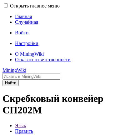
Открыть главное меню
Главная
Случайная
Войти
Настройки
О MiningWiki
Отказ от ответственности
MiningWiki
Найти
Скребковый конвейер
СП202М
Язык
Править