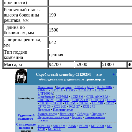
прочности)
Рештачный став: -
высота боковины
190
рештака, мм
- длина по
1500
боковинам, мм
- ширина рештака,
642
мм
Тип подачи
цепная
комбайна
Масса, кг
94700
52000
51800
4
Скребковый конвейер СП202М — это
[
+
]
оборудование рудничного транспорта
Ленточные
: (
Карьерные
•
КЛК-1(2)-100
•
КЛК-500К
•
КЛ-600
•
1Л100А
•
1Л80У
•
2Л1000А
•
1Л120
•
2ЛТ1000А
)
Скребковые
:
2СР70М
•
1СК38М
•
СПЦ, АНЖЕРА
•
Конвейеры
СПЦ 163М
•
СПЦ 230
•
СПЦ 271M
•
СПЦ 334
•
СП 26
•
СП 36
•
СП 250
•
СП 251
•
СП 326
•
СП 330
•
СР 72
•
СР 72-20
•
КСД 26В
•
КСД 27
•
КСД 27Б
Пересып
•
Пластинчатые
Бункер-поезд
•
Вагонетка
•
Лебёдка
•
Опрокид
•
Рудничный
Перегрузочный пункт
•
Бункер
•
Локомотивная
транспорт
откатка
Самоходные
10ВС-15
•
5ВС15М
•
B15K
•
ВС-30
•
MT 2000
•
MT
вагоны
и
431B
•
MT 436B
тягачи