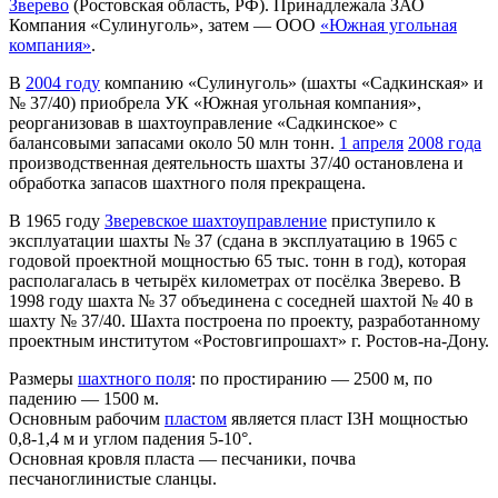
Зверево
(Ростовская область, РФ). Принадлежала ЗАО
Компания «Сулинуголь», затем — ООО
«Южная угольная
компания»
.
В
2004 году
компанию «Сулинуголь» (шахты «Садкинская» и
№ 37/40) приобрела УК «Южная угольная компания»,
реорганизовав в шахтоуправление «Садкинское» с
балансовыми запасами около 50 млн тонн.
1 апреля
2008 года
производственная деятельность шахты 37/40 остановлена и
обработка запасов шахтного поля прекращена.
В 1965 году
Зверевское шахтоуправление
приступило к
эксплуатации шахты № 37 (сдана в эксплуатацию в 1965 с
годовой проектной мощностью 65 тыс. тонн в год), которая
располагалась в четырёх километрах от посёлка Зверево. В
1998 году шахта № 37 объединена с соседней шахтой № 40 в
шахту № 37/40. Шахта построена по проекту, разработанному
проектным институтом «Ростовгипрошахт» г. Ростов-на-Дону.
Размеры
шахтного поля
: по простиранию — 2500 м, по
падению — 1500 м.
Основным рабочим
пластом
является пласт I3Н мощностью
0,8-1,4 м и углом падения 5-10°.
Основная кровля пласта — песчаники, почва
песчаноглинистые сланцы.