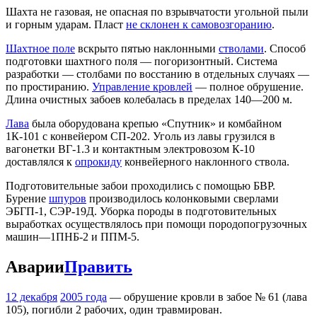
Шахта не газовая, не опасная по взрывчатости угольной пыли
и горным ударам. Пласт
не склонен к самовозгоранию
.
Шахтное поле
вскрыто пятью наклонными
стволами
. Способ
подготовки шахтного поля — погоризонтный. Система
разработки — столбами по восстанию в отдельных случаях —
по простиранию.
Управление кровлей
— полное обрушение.
Длина очистных забоев колебалась в пределах 140—200 м.
Лава
была оборудована крепью «Спутник» и комбайном
1К-101 с конвейером СП-202. Уголь из лавы грузился в
вагонетки ВГ-1.3 и контактным электровозом К-10
доставлялся к
опрокиду
конвейерного наклонного ствола.
Подготовительные забои проходились с помощью БВР.
Бурение
шпуров
производилось колонковыми сверлами
ЭБГП-1, СЭР-19Д. Уборка породы в подготовительных
выработках осуществлялось при помощи породопогрузочных
машин—1ПНБ-2 и ППМ-5.
Аварии
Править
12 декабря
2005 года
— обрушение кровли в забое № 61 (лава
105), погибли 2 рабочих, один травмирован.