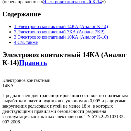
(перенаправлено с «
Электровоз контактный К-14
»)
Содержание
1
Электровоз контактный 14КА (Аналог К-14)
2
Электровоз контактный 7КА (Аналог 7КР)
3
Электровоз контактный 10КА (Аналог К-10)
4
См. также
Электровоз контактный 14КА (Аналог
К-14)
Править
Электровоз контактный
14КА
Предназначен для транспортирования составов по подземным
выработкам шахт и рудников с уклоном до 0,005 и радиусами
закругления рельсовых путей не менее 18 м, в которых
действующими правилами безопасности разрешена
эксплуатация контактных электровозов. ТУ У35.2-25103132-
007:2006.