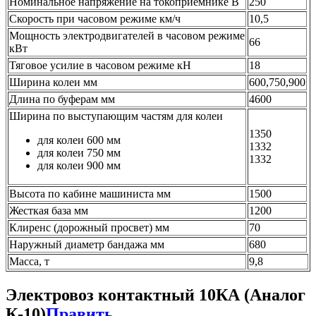
Номинальное напряжение на токоприемнике В
250
Скорость при часовом режиме км/ч
10,5
Мощность электродвигателей в часовом режиме
66
кВт
Тяговое усилие в часовом режиме кН
18
Ширина колеи мм
600,750,900
Длина по буферам мм
4600
Ширина по выступающим частям для колеи
1350
для колеи 600 мм
1332
для колеи 750 мм
1332
для колеи 900 мм
Высота по кабине машиниста мм
1500
Жесткая база мм
1200
Клиренс (дорожный просвет) мм
70
Наружный диаметр бандажа мм
680
Масса, т
9,8
Электровоз контактный 10КА (Аналог
К-10)
Править