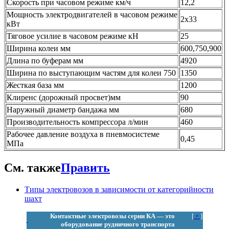
Скорость при часовом режиме км/ч
12,2
Мощность электродвигателей в часовом режиме
2х33
кВт
Тяговое усилие в часовом режиме кН
25
Ширина колеи мм
600,750,900
Длина по буферам мм
4920
Ширина по выступающим частям для колеи 750
1350
Жесткая база мм
1200
Клиренс (дорожный просвет)мм
90
Наружный диаметр бандажа мм
680
Производительность компрессора л/мин
460
Рабочее давление воздуха в пневмосистеме
0,45
МПа
См. также
Править
Типы электровозов в зависимости от категорийности
шахт
Контактные электровозы серии КА — это
[
+
]
оборудование рудничного транспорта