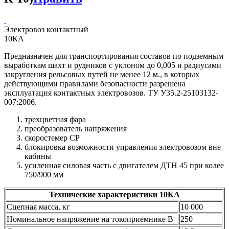
Электровоз контактный
10КА
Предназначен для транспортирования составов по подземным
выработкам шахт и рудников с уклоном до 0,005 и радиусами
закругления рельсовых путей не менее 12 м., в которых
действующими правилами безопасности разрешена
эксплуатация контактных электровозов. ТУ У35.2-25103132-
007:2006.
трехцветная фара
преобразователь напряжения
скоростемер СР
блокировка возможности управления электровозом вне
кабины
усиленная силовая часть с двигателем ДТН 45 при колее
750/900 мм
Технические характеристики 10КА
Сцепная масса, кг
10 000
Номинальное напряжение на токоприемнике В
250