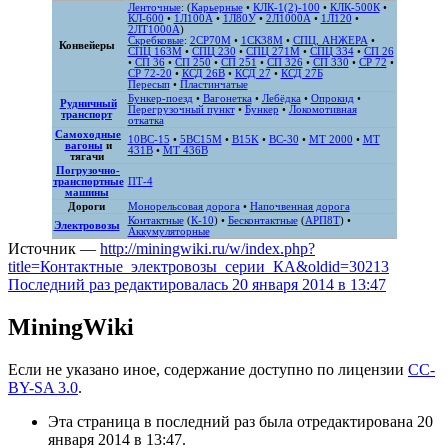
Ленточные
: (
Карьерные
•
КЛК-1(2)-100
•
КЛК-500К
•
КЛ-600
•
1Л100А
•
1Л80У
•
2Л1000А
•
1Л120
•
2ЛТ1000А
)
Скребковые
:
2СР70М
•
1СК38М
•
СПЦ, АНЖЕРА
•
Конвейеры
СПЦ 163М
•
СПЦ 230
•
СПЦ 271M
•
СПЦ 334
•
СП 26
•
СП 36
•
СП 250
•
СП 251
•
СП 326
•
СП 330
•
СР 72
•
СР 72-20
•
КСД 26В
•
КСД 27
•
КСД 27Б
Пересып
•
Пластинчатые
Бункер-поезд
•
Вагонетка
•
Лебёдка
•
Опрокид
•
Рудничный
Перегрузочный пункт
•
Бункер
•
Локомотивная
транспорт
откатка
Самоходные
10ВС-15
•
5ВС15М
•
B15K
•
ВС-30
•
MT 2000
•
MT
вагоны
и
431B
•
MT 436B
тягачи
Погрузочно-
транспортные
ПТ-4
машины
Дороги
Монорельсовая дорога
•
Напочвенная дорога
Контактные
(
К-10
) •
Бесконтактные
(
АРП8Т
) •
Электровозы
Аккумуляторные
Источник —
http://miningwiki.ru/w/index.php?
title=Контактные_электровозы_серии_КА&oldid=30213
Последний раз редактировалась 20 января 2014 в 13:47
MiningWiki
Если не указано иное, содержание доступно по лицензии
CC-
BY-SA 3.0
.
Эта страница в последний раз была отредактирована 20
января 2014 в 13:47.