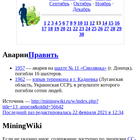
Сентябрь
·
Октябрь
·
Ноябрь
·
Декабрь
1
2
3
4
5
6
7
8
9
10
11
12
13
14
15
16
17
18
19
20
21
22
23
24
25
26
27
28
29
30
Аварии
Править
1957
— авария на
шахте № 11 «Смолянка»
(г. Донецк),
погибли 16 шахтеров.
1962
—
взрыв террикона в г. Кадиевка
(Луганская
область, Украинская ССР), в результате которого
погибли сотни людей.
Источник —
http://miningwiki.ru/w/index.php?
title=13_апреля&oldid=56642
Последний раз редактировалась 22 февраля 2021 в 12:34
MiningWiki
Если не указано иное, содержание доступно по лицензии
CC-