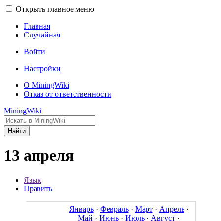
Открыть главное меню
Главная
Случайная
Войти
Настройки
О MiningWiki
Отказ от ответственности
MiningWiki
Найти
13 апреля
Язык
Править
Январь
·
Февраль
·
Март
·
Апрель
·
Май
·
Июнь
·
Июль
·
Август
·