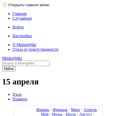
Открыть главное меню
Главная
Случайная
Войти
Настройки
О MiningWiki
Отказ от ответственности
MiningWiki
Найти
15 апреля
Язык
Править
Январь
·
Февраль
·
Март
·
Апрель
·
Май
·
Июнь
·
Июль
·
Август
·