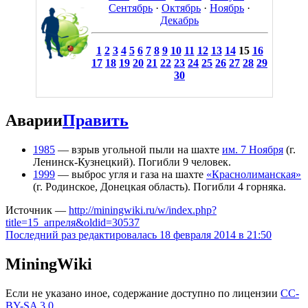
Сентябрь
·
Октябрь
·
Ноябрь
·
Декабрь
1
2
3
4
5
6
7
8
9
10
11
12
13
14
15
16
17
18
19
20
21
22
23
24
25
26
27
28
29
30
Аварии
Править
1985
— взрыв угольной пыли на шахте
им. 7 Ноября
(г.
Ленинск-Кузнецкий). Погибли 9 человек.
1999
— выброс угля и газа на шахте
«Краснолиманская»
(г. Родинское, Донецкая область). Погибли 4 горняка.
Источник —
http://miningwiki.ru/w/index.php?
title=15_апреля&oldid=30537
Последний раз редактировалась 18 февраля 2014 в 21:50
MiningWiki
Если не указано иное, содержание доступно по лицензии
CC-
BY-SA 3.0
.