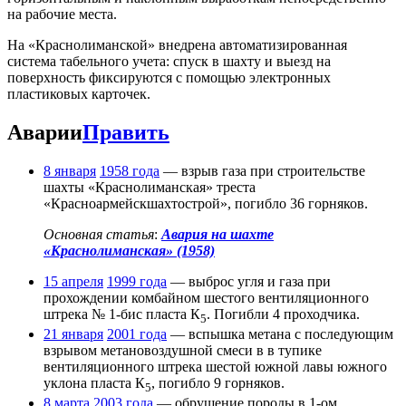
на рабочие места.
На «Краснолиманской» внедрена автоматизированная
система табельного учета: спуск в шахту и выезд на
поверхность фиксируются с помощью электронных
пластиковых карточек.
Аварии
Править
8 января
1958 года
— взрыв газа при строительстве
шахты «Краснолиманская» треста
«Красноармейскшахтострой», погибло 36 горняков.
Основная статья
:
Авария на шахте
«Краснолиманская» (1958)
15 апреля
1999 года
— выброс угля и газа при
прохождении комбайном шестого вентиляционного
штрека № 1-бис пласта К
. Погибли 4 проходчика.
5
21 января
2001 года
— вспышка метана с последующим
взрывом метановоздушной смеси в в тупике
вентиляционного штрека шестой южной лавы южного
уклона пласта К
, погибло 9 горняков.
5
8 марта
2003 года
— обрушение породы в 1-ом