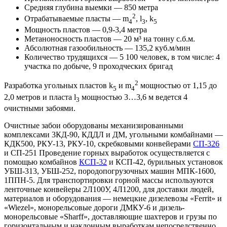
Средняя глубина выемки — 850 метра
2
Отрабатываемые пласты — m
, l
, k
4
3
5
Мощность пластов — 0,9-3,4 метра
Метаноносность пластов — 20 м³ на тонну с.б.м.
Абсолютная газообильность — 135,2 куб.м/мин
Количество трудящихся — 5 100 человек, в том числе: 4
участка по добыче, 9 проходческих бригад
2
Разработка угольных пластов k
и m
мощностью от 1,15 до
5
4
2,0 метров и пласта l
мощностью 3…3,6 м ведется 4
3
очистными забоями.
Очистные забои оборудованы механизированными
комплексами 3КД-90, КДДЛ и ДМ, угольными комбайнами —
КДК500, РКУ-13, РКУ-10, скребковыми конвейерами
СП-326
и СП-251 Проведение горных выработок осуществляется с
помощью комбайнов
КСП-32
и КСП-42, бурильных установок
УБШ-313, УБШ-252, породопогрузочных машин МПК-1600,
1ППН-5. Для транспортировки горной массы используются
ленточные конвейеры 2Л100У, 4Л1200, для доставки людей,
материалов и оборудования — немецкие дизелевозы «Ferrit» и
«Wiezel», монорельсовые дороги ДМКУ-6 и дизель-
монорельсовые «Sharff», доставляющие шахтеров и грузы по
горизонтальным и наклонным выработкам непосредственно