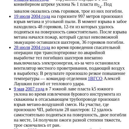
конвейерном штреке уклона № 1 пласта m
. Под
2
4
завалом оказались семь горняков, трое из них погибли.
19 июля
2004 года
на горизонте 997 метров произошел
взрыв метана и угольной пыли. В момент взрыва в забое
находились 48 горняков, 12-ти из которых удалось
подняться на поверхность самостоятельно. После взрыва
метана начался пожар, который сделал невозможной
эвакуацию оставшихся шахтеров, 36 горняков погибли.
28 июля
2004 года
во время проведения спасательной
операции при транспортировке по аварийной
выработке тел погибших шахтеров внезапно
выключилась электроэнергия, из-за чего остановился
вентилятор местного проветривания, подающий воздух
в выработку. В результате произошло резкое повышение
температуры — командир отделения
1ВГСО
Алексей
Лаушкин погиб от теплового удара.
9 мая
2007 года
в 7 южной лаве пласта k5 южного
уклона во время извлечения бурового инструмента из
скважины в отсасывающем трубопроводе произошел
взрыв метано-воздушной смеси. На участке, где
произошло ЧП, работали 28 шахтеров: 12 удалось
самостоятельно подняться на поверхность, двое погибли
на месте, 14 получили ожоги разной степени тяжести,
трое скончались от ран.