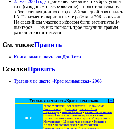
23 мая
2008 года
произошел внезапный выброс угля и
газа (газодинамическое явление) в подготовительном
забое вентиляционного ходка 2-й западной лавы пласта
L3. На момент аварии в шахте работали 396 горняков.
На аварийном участке выбросом были застигнуты 14
шахтеров. 11 из них погибли, трое получили травмы
разной степени тяжести.
См. также
Править
Книга памяти шахтеров Донбасса
Ссылки
Править
Трагедия на шахте «Краснолиманская» 2008
Угольная компания «Краснолиманская»
[
+
]
Белореченская
•
Вергелевская
•
Должанская-
Капитальная
•
Дуванная
•
имени 19-го
Партсъезда
•
имени Артема
•
имени Космонавтов
•
имени Свердлова
•
имени Фрунзе
•
имени
ЛНР
Баракова
•
Комсомольская
•
Красный партизан
•
Миусинская
•
Молодогвардейская
•
Никанор-
Новая
•
Новопавловская
•
Партизанская
•
Самсоновская-Западная
•
Суходольская-