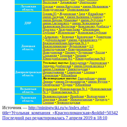
Восточная
•
Харьковская
•
Центросоюз
Луганская
Горская
•
имени Капустина
•
имени Мельникова
•
область
Новодружеская
•
Привольнянская
Горняк-95
•
Ждановская
•
Заря
•
Иловайская
•
имени Засядько
•
имени Калинина (Донецк)
•
имени Кирова (Макеевка)
•
имени Лутугина
•
ДНР
имени Скочинского
•
имени Челюскинцев
•
Калиновская-Восточная
•
Комсомолец Донбасса
•
Прогресс
•
Холодная балка
•
Щегловская-
Глубокая
•
Яблоневская
•
Ясиновская-Глубокая
«Алмазная»
•
Белицкая
•
Белозерская
•
Димитрова
•
Добропольская
•
имени Дзержинского
• •
Красноармейская-Западная № 1
•
Донецкая
Краснолиманская
•
Кураховская
•
1/3
область
Новогродовская
•
Новодзержинская
•
Новодонецкая
•
Пионер
•
Родинская
•
Россия
•
Стаханова
•
Торецкая
•
Украина
•
Южнодонбасская №1
•
Южнодонбасская №3
Угольные шахты:
Благодатная
•
Днепровская
•
Западно-Донбасская
•
имени Героев космоса
•
имени Сташкова
•
Павлоградская
•
Днепропетровская
Першотравнева
•
Самарская
•
Степная
•
область
Терновская
•
Юбилейная
Железнорудные шахты:
Гвардейская
•
имени
Ленина
•
имени Орджоникидзе
•
имени Фрунзе
•
Октябрьская
•
Родина
•
Юбилейная
Волынская
Бужанская
•
Нововолынская № 1
•
Нововолынская
область
№ 5
•
Нововолынская № 9
Великомостовская
•
Визейская
•
Возрождение
•
Львовская
Заречная
•
Лесная
•
Межиричанская
•
Надежда
•
область
Степная
•
Червоноградская
Источник —
http://miningwiki.ru/w/index.php?
title=Угольная_компания_«Краснолиманская»&oldid=50342
Последний раз редактировалась 7 апреля 2019 в 18:10