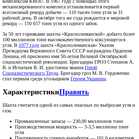
комплексом КМ-87. В 1967 году с помощью этого
механизированного комплеса устанавливается первый
всесоюзный рекорд добычи — 110 тысяч тонн угля за 31
рабочий день. В октябре того же года рождается и мировой
рекорд — 150 657 тонн угля из одного забоя.
За 50 лет горняками шахты «Краснолиманской» добыто более
100 миллионов тонн высококачественного коксующегося
угля. В
1977 году
шахта «Краснолиманская» Указом
Президиума Верховного Совета СССР награждена Орденом
Ленина, ей присвоено имя 50-летия Великой Октябрьской
социалистической революции. Бригадиры ГРОЗ Степанов А.
В. и Игнатьев В. И. удостоены звания
Герой
Социалистического Труда
. Бригадир гроз М. В. Гордовенко
стал первым среди угольщиков
Героем Украины
.
Характеристики
Править
Шахта считается одной из самых опасных по выбросам угля и
газа.
Промышленные запасы — 230,00 миллионов тонн
Производственная мощность — 3-3,5 миллиона тонн
угля
Протяженность горных выработок — 101,6 километров