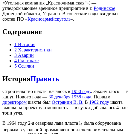
«Угольная компания „Краснолиманская“») —
угледобывающее арендное предприятие в г.
Родинское
Донецкой области, Украина. В советские годы входила в
состав ПО «
Красноармейскуголь
».
Содержание
1
История
2
Характеристики
3
Аварии
4
См. также
5
Ссылки
История
Править
Строительство шахты началось в
1950 году
. Закончилось — в
канун Нового года —
30 декабря
1958 года
. Первым
директором
шахты был
Острянин В. В.
В
1962 году
шахта
вышла на проектную мощность — в сутки добывалось 4 тыс.
тонн угля.
В 1964 году 2-я северная лава пласта l
была оборудована
7
первым в угольной промышленности экспериментальным