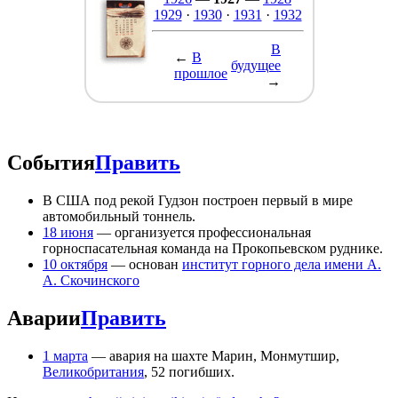
1929
·
1930
·
1931
·
1932
В
←
В
будущее
прошлое
→
События
Править
В США под рекой Гудзон построен первый в мире
автомобильный тоннель.
18 июня
— организуется профессиональная
горноспасательная команда на Прокопьевском руднике.
10 октября
— основан
институт горного дела имени А.
А. Скочинского
Аварии
Править
1 марта
— авария на шахте Марин, Монмутшир,
Великобритания
, 52 погибших.