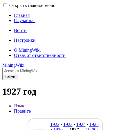
Открыть главное меню
Главная
Случайная
Войти
Настройки
О MiningWiki
Отказ от ответственности
MiningWiki
Найти
1927 год
Язык
Править
1922
·
1923
·
1924
·
1925
·
1926
—
1927
—
1928
·